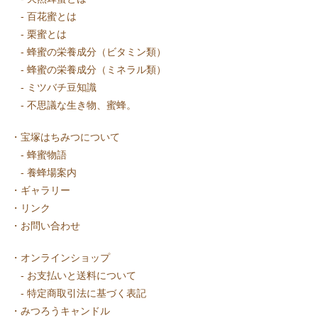
-
百花蜜とは
-
栗蜜とは
-
蜂蜜の栄養成分（ビタミン類）
-
蜂蜜の栄養成分（ミネラル類）
-
ミツバチ豆知識
-
不思議な生き物、蜜蜂。
・
宝塚はちみつについて
-
蜂蜜物語
-
養蜂場案内
・
ギャラリー
・
リンク
・
お問い合わせ
・
オンラインショップ
-
お支払いと送料について
-
特定商取引法に基づく表記
・
みつろうキャンドル