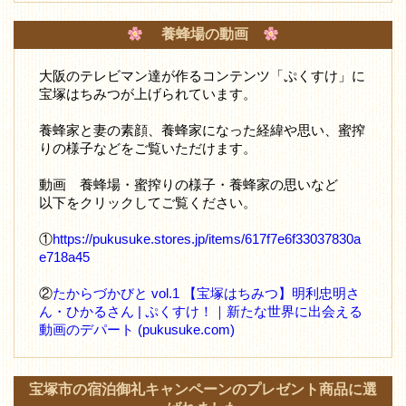
養蜂場の動画
大阪のテレビマン達が作るコンテンツ「ぷくすけ」に
宝塚はちみつが上げられています。
養蜂家と妻の素顔、養蜂家になった経緯や思い、蜜搾
りの様子などをご覧いただけます。
動画 養蜂場・蜜搾りの様子・養蜂家の思いなど
以下をクリックしてご覧ください。
①
https://pukusuke.stores.jp/items/617f7e6f33037830a
e718a45
②
たからづかびと vol.1 【宝塚はちみつ】明利忠明さ
ん・ひかるさん | ぷくすけ！｜新たな世界に出会える
動画のデパート (pukusuke.com)
宝塚市の宿泊御礼キャンペーンのプレゼント商品に選