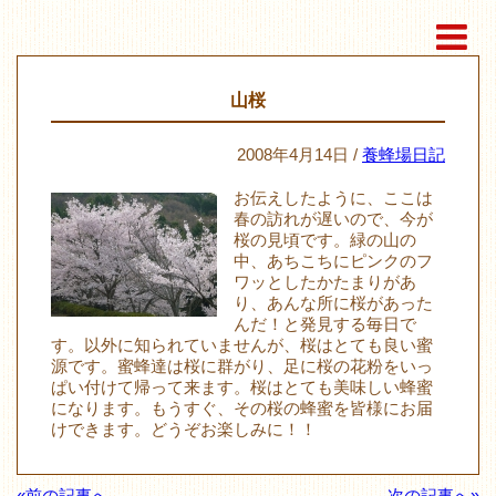
山桜
2008年4月14日 /
養蜂場日記
お伝えしたように、ここは
春の訪れが遅いので、今が
桜の見頃です。緑の山の
中、あちこちにピンクのフ
ワッとしたかたまりがあ
り、あんな所に桜があった
んだ！と発見する毎日で
す。以外に知られていませんが、桜はとても良い蜜
源です。蜜蜂達は桜に群がり、足に桜の花粉をいっ
ぱい付けて帰って来ます。桜はとても美味しい蜂蜜
になります。もうすぐ、その桜の蜂蜜を皆様にお届
けできます。どうぞお楽しみに！！
«前の記事へ
次の記事へ»