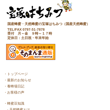
国産蜂蜜・天然蜂蜜の宝塚はちみつ（国産天然蜂蜜）
TEL/FAX 0797-51-7878
受付 月～金 ９時～１７時
定休日：土日祝・年末年始
・
トップページ
・
最新のお知らせ
・
養蜂場日記
・
お客様の声
・
蜂蜜豆知識
-
天然蜂蜜とは