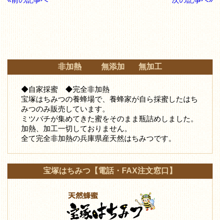
非加熱 無添加 無加工
◆自家採蜜 ◆完全非加熱
宝塚はちみつの養蜂場で、養蜂家が自ら採蜜したはち
みつ
のみ販売しています。
ミツバチが集めてきた蜜をそのまま瓶詰めしました。
加熱、加工一切しておりません。
全て完全非加熱の兵庫県産天然はちみつです。
宝塚はちみつ【電話・FAX注文窓口】