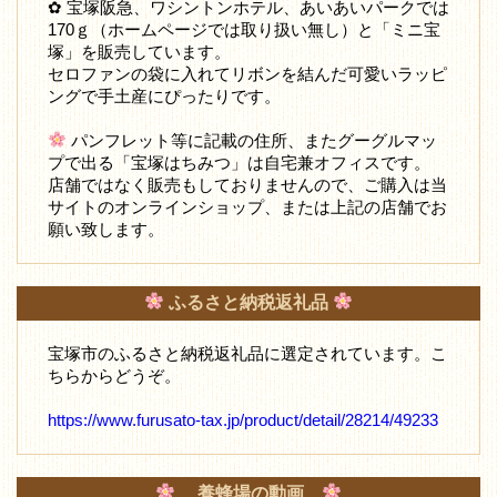
✿ 宝塚阪急、ワシントンホテル、あいあいパークでは
170ｇ（ホームページでは取り扱い無し）と「ミニ宝
塚」を販売しています。
セロファンの袋に入れてリボンを結んだ可愛いラッピ
ングで手土産にぴったりです。
パンフレット等に記載の住所、またグーグルマッ
プで出る「宝塚はちみつ」は自宅兼オフィスです。
店舗ではなく販売もしておりませんので、ご購入は当
サイトのオンラインショップ、または上記の店舗でお
願い致します。
ふるさと納税返礼品
宝塚市のふるさと納税返礼品に選定されています。こ
ちらからどうぞ。
https://www.furusato-tax.jp/product/detail/28214/49233
養蜂場の動画