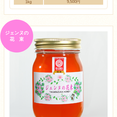
9,500円
1kg
ジェンヌの
花 束