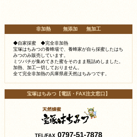
非加熱 無添加 無加工
◆自家採蜜 ◆完全非加熱
宝塚はちみつの養蜂場で、養蜂家が自ら採蜜したはち
みつ
のみ販売しています。
ミツバチが集めてきた蜜をそのまま瓶詰めしました。
加熱、加工一切しておりません。
全て完全非加熱の兵庫県産天然はちみつです。
宝塚はちみつ【電話・FAX注文窓口】
0797-51-7878
TEL/FAX