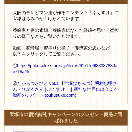
大阪のテレビマン達が作るコンテンツ「ぷくすけ」に
宝塚はちみつが上げられています。
養蜂家と妻の素顔、養蜂家になった経緯や思い、蜜搾
りの様子などをご覧いただけます。
動画 養蜂場・蜜搾りの様子・養蜂家の思いなど
以下をクリックしてご覧ください。
①
https://pukusuke.stores.jp/items/617f7e6f33037830a
e718a45
②
たからづかびと vol.1 【宝塚はちみつ】明利忠明さ
ん・ひかるさん | ぷくすけ！｜新たな世界に出会える
動画のデパート (pukusuke.com)
宝塚市の宿泊御礼キャンペーンのプレゼント商品に選
ばれました