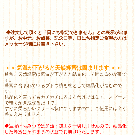
◆注文して頂くと「日にち指定できません」との表示が出ま
すが、お中元、お歳暮、記念日等、日にち指定ご希望の方は
メッセージ欄にお書き下さい。
＜＜ 気温が下がると天然蜂蜜は固まります ＞＞
通常、天然蜂蜜は気温が下がると結晶化して固まるのが常で
す。
豊富に含まれているブドウ糖を核として結晶化が進むので
す。
結晶化と言ってもカチカチに固まるわけではなく、スプーン
で軽くかき混ぜるだけで、
すぐに柔らかいクリーム状になりますので、ご使用には全く
差支えありません。
◆宝塚はちみつでは加熱・加工を一切しませんので、結晶化
した蜂蜜はそのままの状態でお届けいたします。