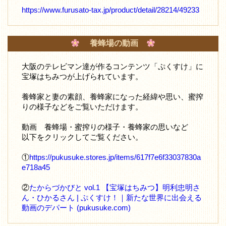
https://www.furusato-tax.jp/product/detail/28214/49233
養蜂場の動画
大阪のテレビマン達が作るコンテンツ「ぷくすけ」に
宝塚はちみつが上げられています。
養蜂家と妻の素顔、養蜂家になった経緯や思い、蜜搾
りの様子などをご覧いただけます。
動画 養蜂場・蜜搾りの様子・養蜂家の思いなど
以下をクリックしてご覧ください。
①
https://pukusuke.stores.jp/items/617f7e6f33037830a
e718a45
②
たからづかびと vol.1 【宝塚はちみつ】明利忠明さ
ん・ひかるさん | ぷくすけ！｜新たな世界に出会える
動画のデパート (pukusuke.com)