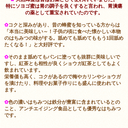
特にソヨゴ蜜は胃の調子を良くすると言われ、胃潰瘍
の薬として重宝されていたのです。
✿
コクと深みがあり、昔の蜂蜜を知っている方からは
「本当に美味しい～！子供の頃に食べた懐かしい本物
のはちみつの味がする。舐めても舐めてももう1回舐め
たくなる！」と大好評です。
✿
そのまま舐めてもパンに塗っても抜群に美味しいで
すし、紅茶とも相性が良くショウガ紅茶としてもよく
飲まれています。
栄養価も高く、コクがあるので梅やカリンやショウガ
を漬けたり、料理やお菓子作りにも盛んに使われてい
ます。
✿
色の濃いはちみつは鉄分が豊富に含まれているとの
こと、アンチエイジング食品としても優秀なはちみつ
です。