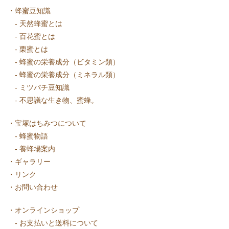
・
蜂蜜豆知識
-
天然蜂蜜とは
-
百花蜜とは
-
栗蜜とは
-
蜂蜜の栄養成分（ビタミン類）
-
蜂蜜の栄養成分（ミネラル類）
-
ミツバチ豆知識
-
不思議な生き物、蜜蜂。
・
宝塚はちみつについて
-
蜂蜜物語
-
養蜂場案内
・
ギャラリー
・
リンク
・
お問い合わせ
・
オンラインショップ
-
お支払いと送料について