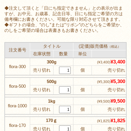
◆注文して頂くと「日にち指定できません」との表示が出ま
すが、お中元、お歳暮、記念日等、日にち指定ご希望の方は
備考欄にお書きください。可能な限り対応させて頂きます。
◆ギフトの場合、”のし”または”リボン”のどちらをご希望か、
のしをご希望の場合は表書きもお書きください。
タイトル
(定価)販売価格
（税込）
注文番号
在庫状態
数量
単位
¥3,400
300g
(¥3,400)
flora-300
売り切れ
個
売り切れ
¥5,300
500g
(¥5,300)
flora-500
売り切れ
個
売り切れ
¥9,500
1kg
(¥9,500)
flora-1000
売り切れ
個
売り切れ
170ｇ
¥1,825
(¥1,825)
flora-170
売り切れ
個
売り切れ