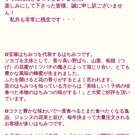
楽しみにして下さった皆様、誠に申し訳ございませ
ん！
私共も非常に残念です・・・
✿宝塚はちみつを代表するはちみつです。
ソヨゴを主体として、香り高い野ばら、山栗、柘植（つ
げ）の花蜜がミツバチの働きによって混じり合い、とても
豊かな風味の蜂蜜が生まれました。
ふたを開けると花の香りがするとよく言われます。
昔のはちみつを知っている方からは「美味しい！子供の頃
食べた本物のはちみつの味がする！」と大変ご好評を頂い
ています。
✿コクと豊かな味わいで一度食べるとまた食べたくなる逸
品、ジェンヌの花束と並び、毎年決まって大量注文される
お客様が多いはちみつです。