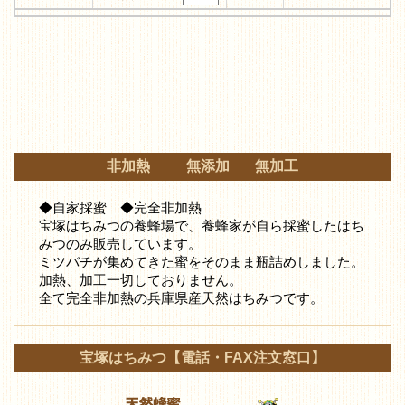
非加熱 無添加 無加工
◆自家採蜜 ◆完全非加熱
宝塚はちみつの養蜂場で、養蜂家が自ら採蜜したはち
みつ
のみ販売しています。
ミツバチが集めてきた蜜をそのまま瓶詰めしました。
加熱、加工一切しておりません。
全て完全非加熱の兵庫県産天然はちみつです。
宝塚はちみつ【電話・FAX注文窓口】