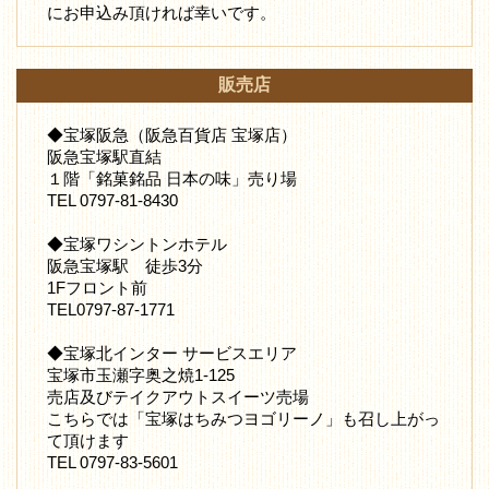
にお申込み頂ければ幸いです。
販売店
◆宝塚阪急（阪急百貨店 宝塚店）
阪急宝塚駅直結
１階「銘菓銘品 日本の味」売り場
TEL 0797-81-8430
◆宝塚ワシントンホテル
阪急宝塚駅 徒歩3分
1Fフロント前
TEL0797-87-1771
◆宝塚北インター サービスエリア
宝塚市玉瀬字奥之焼1-125
売店及びテイクアウトスイーツ売場
こちらでは「宝塚はちみつヨゴリーノ」も召し上がっ
て頂けます
TEL 0797-83-5601