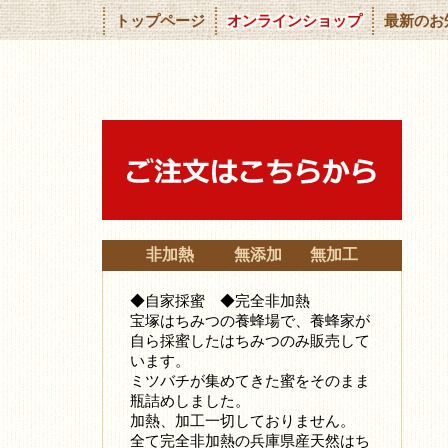
トップページ
オンラインショップ
最新のお
非加熱 無添加 無加工
◆自家採蜜 ◆完全非加熱
宝塚はちみつの養蜂場で、養蜂家が
自ら採蜜したはちみつ
のみ販売して
います。
ミツバチが集めてきた蜜をそのまま
瓶詰めしました。
加熱、加工一切しておりません。
全て完全非加熱の兵庫県産天然はち