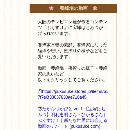
養蜂場の動画
大阪のテレビマン達が作るコンテン
ツ「ぷくすけ」に宝塚はちみつが上
げられています。
養蜂家と妻の素顔、養蜂家になった
経緯や思い、蜜搾りの様子などをご
覧いただけます。
動画 養蜂場・蜜搾りの様子・養蜂
家の思いなど
以下をクリックしてご覧ください。
①
https://pukusuke.stores.jp/items/61
7f7e6f33037830ae718a45
②
たからづかびと vol.1 【宝塚はち
みつ】明利忠明さん・ひかるさん |
ぷくすけ！｜新たな世界に出会える
動画のデパート (pukusuke.com)