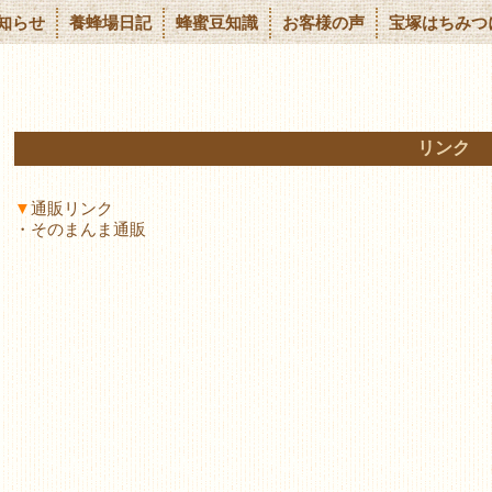
知らせ
養蜂場日記
蜂蜜豆知識
お客様の声
宝塚はちみつ
リンク
▼
通販リンク
・
そのまんま通販