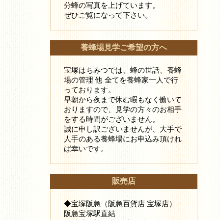
分蜂の写真を上げています。
ぜひご覧になって下さい。
養蜂場見学ご希望の方へ
宝塚はちみつでは、蜂の世話、養蜂
場の管理 他 全てを養蜂家一人で行
っております。
早朝から夜まで休む暇もなく働いて
おりますので、見学の方々のお相手
をする時間がございません。
誠に申し訳ございませんが、大手で
人手のある養蜂場にお申込み頂けれ
ば幸いです。
販売店
◆宝塚阪急（阪急百貨店 宝塚店）
阪急宝塚駅直結