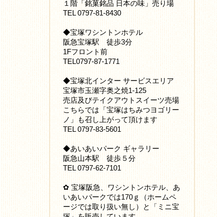
１階「銘菓銘品 日本の味」売り場
TEL 0797-81-8430
◆宝塚ワシントンホテル
阪急宝塚駅 徒歩3分
1Fフロント前
TEL0797-87-1771
◆宝塚北インター サービスエリア
宝塚市玉瀬字奥之焼1-125
売店及びテイクアウトスイーツ売場
こちらでは「宝塚はちみつヨゴリー
ノ」も召し上がって頂けます
TEL 0797-83-5601
◆あいあいパーク ギャラリー
阪急山本駅 徒歩５分
TEL 0797-62-7101
✿ 宝塚阪急、ワシントンホテル、あ
いあいパークでは170ｇ（ホームペ
ージでは取り扱い無し）と「ミニ宝
塚」を販売しています。