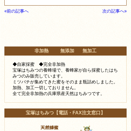
«前の記事へ
次の記事へ»
非加熱 無添加 無加工
◆自家採蜜 ◆完全非加熱
宝塚はちみつの養蜂場で、養蜂家が自ら採蜜したはち
みつ
のみ販売しています。
ミツバチが集めてきた蜜をそのまま瓶詰めしました。
加熱、加工一切しておりません。
全て完全非加熱の兵庫県産天然はちみつです。
宝塚はちみつ【電話・FAX注文窓口】