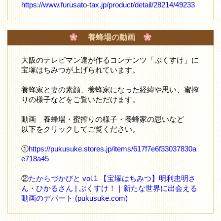
https://www.furusato-tax.jp/product/detail/28214/49233
養蜂場の動画
大阪のテレビマン達が作るコンテンツ「ぷくすけ」に
宝塚はちみつが上げられています。
養蜂家と妻の素顔、養蜂家になった経緯や思い、蜜搾
りの様子などをご覧いただけます。
動画 養蜂場・蜜搾りの様子・養蜂家の思いなど
以下をクリックしてご覧ください。
①
https://pukusuke.stores.jp/items/617f7e6f33037830a
e718a45
②
たからづかびと vol.1 【宝塚はちみつ】明利忠明さ
ん・ひかるさん | ぷくすけ！｜新たな世界に出会える
動画のデパート (pukusuke.com)