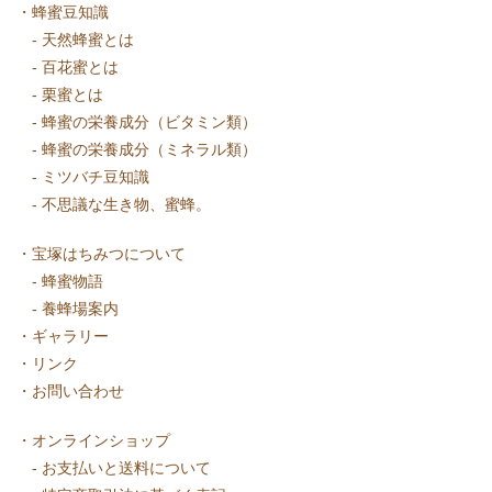
・
蜂蜜豆知識
-
天然蜂蜜とは
-
百花蜜とは
-
栗蜜とは
-
蜂蜜の栄養成分（ビタミン類）
-
蜂蜜の栄養成分（ミネラル類）
-
ミツバチ豆知識
-
不思議な生き物、蜜蜂。
・
宝塚はちみつについて
-
蜂蜜物語
-
養蜂場案内
・
ギャラリー
・
リンク
・
お問い合わせ
・
オンラインショップ
-
お支払いと送料について