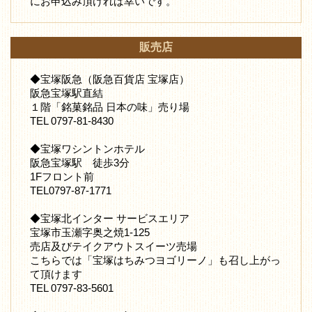
にお申込み頂ければ幸いです。
販売店
◆宝塚阪急（阪急百貨店 宝塚店）
阪急宝塚駅直結
１階「銘菓銘品 日本の味」売り場
TEL 0797-81-8430
◆宝塚ワシントンホテル
阪急宝塚駅 徒歩3分
1Fフロント前
TEL0797-87-1771
◆宝塚北インター サービスエリア
宝塚市玉瀬字奥之焼1-125
売店及びテイクアウトスイーツ売場
こちらでは「宝塚はちみつヨゴリーノ」も召し上がっ
て頂けます
TEL 0797-83-5601