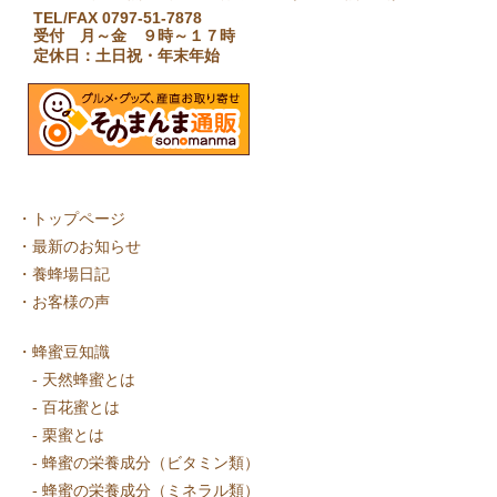
TEL/FAX 0797-51-7878
受付 月～金 ９時～１７時
定休日：土日祝・年末年始
・
トップページ
・
最新のお知らせ
・
養蜂場日記
・
お客様の声
・
蜂蜜豆知識
-
天然蜂蜜とは
-
百花蜜とは
-
栗蜜とは
-
蜂蜜の栄養成分（ビタミン類）
-
蜂蜜の栄養成分（ミネラル類）