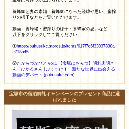
養蜂家と妻の素顔、養蜂家になった経緯や思い、蜜搾
りの様子などをご覧いただけます。
動画 養蜂場・蜜搾りの様子・養蜂家の思いなど
以下をクリックしてご覧ください。
①
https://pukusuke.stores.jp/items/617f7e6f33037830a
e718a45
②
たからづかびと vol.1 【宝塚はちみつ】明利忠明さ
ん・ひかるさん | ぷくすけ！｜新たな世界に出会える
動画のデパート (pukusuke.com)
宝塚市の宿泊御礼キャンペーンのプレゼント商品に選
ばれました