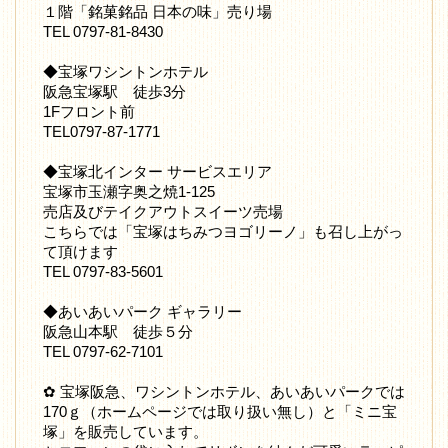
１階「銘菓銘品 日本の味」売り場
TEL 0797-81-8430
◆宝塚ワシントンホテル
阪急宝塚駅 徒歩3分
1Fフロント前
TEL0797-87-1771
◆宝塚北インター サービスエリア
宝塚市玉瀬字奥之焼1-125
売店及びテイクアウトスイーツ売場
こちらでは「宝塚はちみつヨゴリーノ」も召し上がっ
て頂けます
TEL 0797-83-5601
◆あいあいパーク ギャラリー
阪急山本駅 徒歩５分
TEL 0797-62-7101
✿ 宝塚阪急、ワシントンホテル、あいあいパークでは
170ｇ（ホームページでは取り扱い無し）と「ミニ宝
塚」を販売しています。