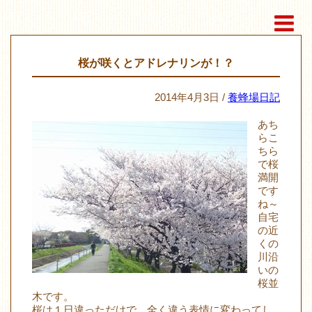
桜が咲くとアドレナリンが！？
2014年4月3日 /
養蜂場日記
あち
らこ
ちら
で桜
満開
です
ね～
自宅
の近
くの
川沿
いの
桜並
木です。
桜は１日違っただけで、全く違う表情に変わってし