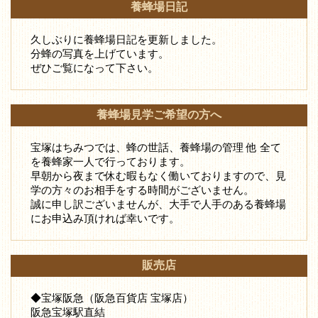
養蜂場日記
久しぶりに養蜂場日記を更新しました。
分蜂の写真を上げています。
ぜひご覧になって下さい。
養蜂場見学ご希望の方へ
宝塚はちみつでは、蜂の世話、養蜂場の管理 他 全て
を養蜂家一人で行っております。
早朝から夜まで休む暇もなく働いておりますので、見
学の方々のお相手をする時間がございません。
誠に申し訳ございませんが、大手で人手のある養蜂場
にお申込み頂ければ幸いです。
販売店
◆宝塚阪急（阪急百貨店 宝塚店）
阪急宝塚駅直結