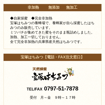
非加熱 無添加 無加工
◆自家採蜜 ◆完全非加熱
宝塚はちみつの養蜂場で、養蜂家が自ら採蜜したはち
みつ
のみ販売しています。
ミツバチが集めてきた蜜をそのまま瓶詰めしました。
加熱、加工一切しておりません。
全て完全非加熱の兵庫県産天然はちみつです。
宝塚はちみつ【電話・FAX注文窓口】
0797-51-7878
TEL/FAX
受付 月～金 ９時～１７時