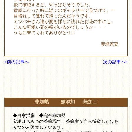
後で確認すると、やっぱりそうでした。
貴船に行った時に近くのギャラリーで見つけて、一
目惚れして連れて帰ったんだそうです。
ミツバチさん達が蜜を採りに訪れたお花の中にも、
こんな可愛い花の精がいるのでしょうか・・・
うちに来てくれてありがとう♡
養蜂家妻
«前の記事へ
次の記事へ»
非加熱 無添加 無加工
◆自家採蜜 ◆完全非加熱
宝塚はちみつの養蜂場で、養蜂家が自ら採蜜したはち
みつ
のみ販売しています。