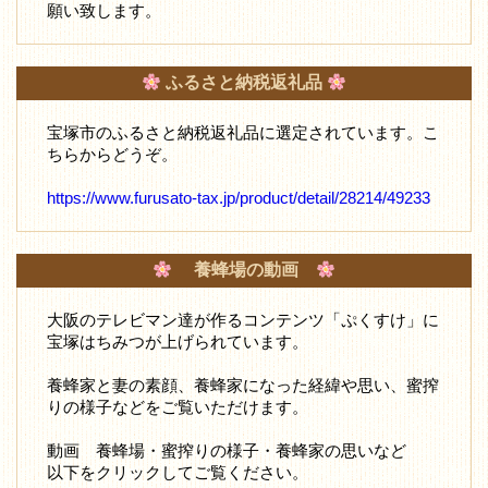
願い致します。
ふるさと納税返礼品
宝塚市のふるさと納税返礼品に選定されています。こ
ちらからどうぞ。
https://www.furusato-tax.jp/product/detail/28214/49233
養蜂場の動画
大阪のテレビマン達が作るコンテンツ「ぷくすけ」に
宝塚はちみつが上げられています。
養蜂家と妻の素顔、養蜂家になった経緯や思い、蜜搾
りの様子などをご覧いただけます。
動画 養蜂場・蜜搾りの様子・養蜂家の思いなど
以下をクリックしてご覧ください。