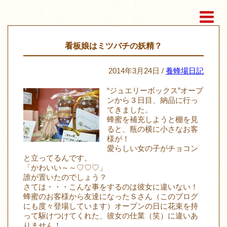
看板娘はミツバチの妖精？
2014年3月24日 /
養蜂場日記
“ジュエリーボックス”オープ
ンから３日目、納品に行っ
てきました。
蜂蜜を補充しようと棚を見
ると、瓶の横に小さなお客
様が！
愛らしい女の子がチョコン
と立ってるんです。
「かわいい～～♡♡♡」
誰が置いたのでしょう？
さては・・・こんな事をするのは彼女に違いない！
蜂蜜のお客様から友達になったＳさん（このブログ
にも度々登場しています）オープンの日に花束を持
って駆けつけてくれた、彼女の仕業（笑）に違いあ
りません！