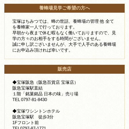
養蜂場見学ご希望の方へ
宝塚はちみつでは、蜂の世話、養蜂場の管理 他 全て
を養蜂家一人で行っております。
早朝から夜まで休む暇もなく働いておりますので、見
学の方々のお相手をする時間がございません。
誠に申し訳ございませんが、大手で人手のある養蜂場
にお申込み頂ければ幸いです。
販売店
◆宝塚阪急（阪急百貨店 宝塚店）
阪急宝塚駅直結
１階「銘菓銘品 日本の味」売り場
TEL 0797-81-8430
◆宝塚ワシントンホテル
阪急宝塚駅 徒歩3分
1Fフロント前
TEL0797-87-1771