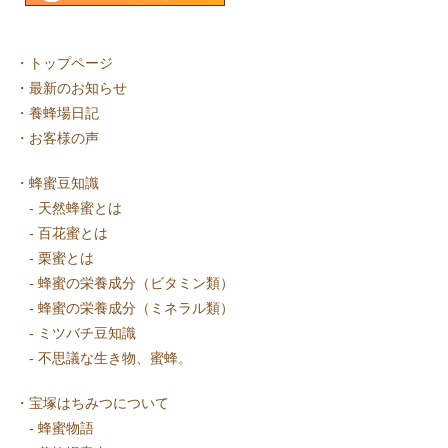
・
トップページ
・
最新のお知らせ
・
養蜂場日記
・
お客様の声
・
蜂蜜豆知識
-
天然蜂蜜とは
-
百花蜜とは
-
栗蜜とは
-
蜂蜜の栄養成分（ビタミン類）
-
蜂蜜の栄養成分（ミネラル類）
-
ミツバチ豆知識
-
不思議な生き物、蜜蜂。
・
宝塚はちみつについて
-
蜂蜜物語