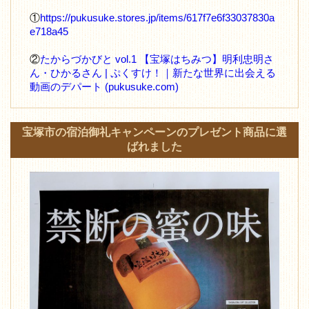
①
https://pukusuke.stores.jp/items/617f7e6f33037830a
e718a45
②
たからづかびと vol.1 【宝塚はちみつ】明利忠明さ
ん・ひかるさん | ぷくすけ！｜新たな世界に出会える
動画のデパート (pukusuke.com)
宝塚市の宿泊御礼キャンペーンのプレゼント商品に選
ばれました