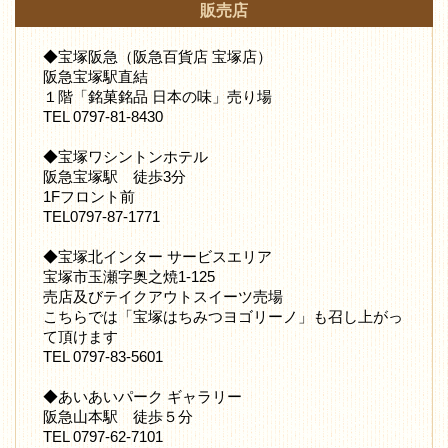
販売店
◆宝塚阪急（阪急百貨店 宝塚店）
阪急宝塚駅直結
１階「銘菓銘品 日本の味」売り場
TEL 0797-81-8430
◆宝塚ワシントンホテル
阪急宝塚駅 徒歩3分
1Fフロント前
TEL0797-87-1771
◆宝塚北インター サービスエリア
宝塚市玉瀬字奥之焼1-125
売店及びテイクアウトスイーツ売場
こちらでは「宝塚はちみつヨゴリーノ」も召し上がっ
て頂けます
TEL 0797-83-5601
◆あいあいパーク ギャラリー
阪急山本駅 徒歩５分
TEL 0797-62-7101