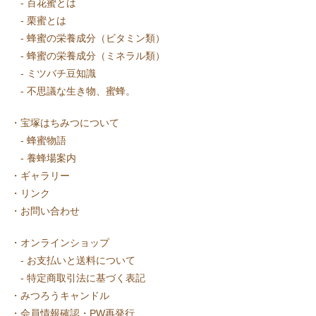
-
百花蜜とは
-
栗蜜とは
-
蜂蜜の栄養成分（ビタミン類）
-
蜂蜜の栄養成分（ミネラル類）
-
ミツバチ豆知識
-
不思議な生き物、蜜蜂。
・
宝塚はちみつについて
-
蜂蜜物語
-
養蜂場案内
・
ギャラリー
・
リンク
・
お問い合わせ
・
オンラインショップ
-
お支払いと送料について
-
特定商取引法に基づく表記
・
みつろうキャンドル
・
会員情報確認・PW再発行