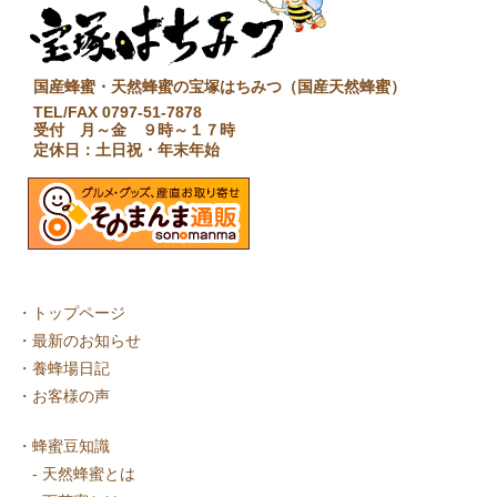
国産蜂蜜・天然蜂蜜の宝塚はちみつ（国産天然蜂蜜）
TEL/FAX 0797-51-7878
受付 月～金 ９時～１７時
定休日：土日祝・年末年始
・
トップページ
・
最新のお知らせ
・
養蜂場日記
・
お客様の声
・
蜂蜜豆知識
-
天然蜂蜜とは