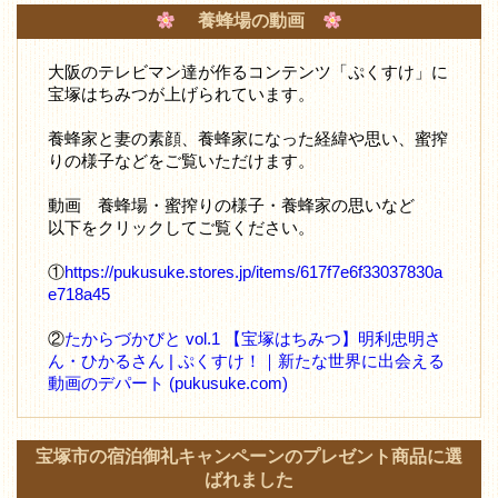
養蜂場の動画
大阪のテレビマン達が作るコンテンツ「ぷくすけ」に
宝塚はちみつが上げられています。
養蜂家と妻の素顔、養蜂家になった経緯や思い、蜜搾
りの様子などをご覧いただけます。
動画 養蜂場・蜜搾りの様子・養蜂家の思いなど
以下をクリックしてご覧ください。
①
https://pukusuke.stores.jp/items/617f7e6f33037830a
e718a45
②
たからづかびと vol.1 【宝塚はちみつ】明利忠明さ
ん・ひかるさん | ぷくすけ！｜新たな世界に出会える
動画のデパート (pukusuke.com)
宝塚市の宿泊御礼キャンペーンのプレゼント商品に選
ばれました