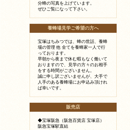
分蜂の写真を上げています。
ぜひご覧になって下さい。
養蜂場見学ご希望の方へ
宝塚はちみつでは、蜂の世話、養蜂
場の管理 他 全てを養蜂家一人で行
っております。
早朝から夜まで休む暇もなく働いて
おりますので、見学の方々のお相手
をする時間がございません。
誠に申し訳ございませんが、大手で
人手のある養蜂場にお申込み頂けれ
ば幸いです。
販売店
◆宝塚阪急（阪急百貨店 宝塚店）
阪急宝塚駅直結