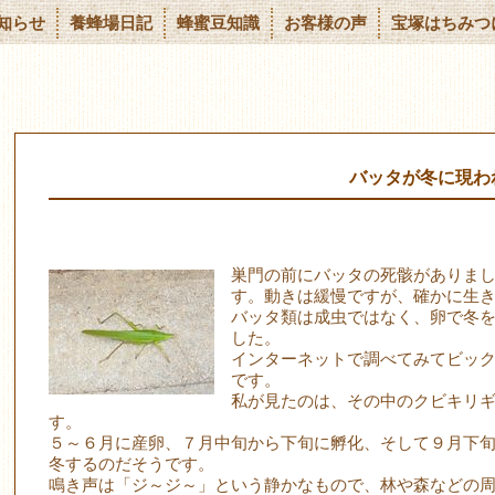
知らせ
養蜂場日記
蜂蜜豆知識
お客様の声
宝塚はちみつ
バッタが冬に現わ
巣門の前にバッタの死骸がありま
す。動きは緩慢ですが、確かに生
バッタ類は成虫ではなく、卵で冬
した。
インターネットで調べてみてビッ
です。
私が見たのは、その中のクビキリ
す。
５～６月に産卵、７月中旬から下旬に孵化、そして９月下
冬するのだそうです。
鳴き声は「ジ～ジ～」という静かなもので、林や森などの