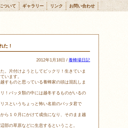
について
ギャラリー
リンク
お問い合わせ
れた！
2012年1月18日 /
養蜂場日記
した。片付けようとしてビックリ！生きていま
きています。
を越すものと思っている養蜂家の頭は混乱しま
クリ！バッタ類の中には越冬するものがいるの
ギリスというちょっと怖い名前のバッタ君で
旬から１０月にかけて成虫になり、そのまま越
周辺部の草原などに生息するということ。