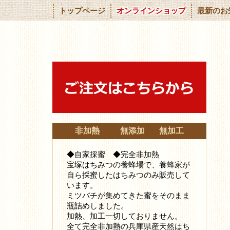
トップページ
オンラインショップ
最新のお
非加熱 無添加 無加工
◆自家採蜜 ◆完全非加熱
宝塚はちみつの養蜂場で、養蜂家が
自ら採蜜したはちみつ
のみ販売して
います。
ミツバチが集めてきた蜜をそのまま
瓶詰めしました。
加熱、加工一切しておりません。
全て完全非加熱の兵庫県産天然はち