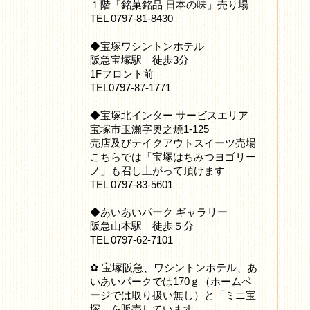
１階「銘菓銘品 日本の味」売り場
TEL 0797-81-8430
◆宝塚ワシントンホテル
阪急宝塚駅 徒歩3分
1Fフロント前
TEL0797-87-1771
◆宝塚北インター サービスエリア
宝塚市玉瀬字奥之焼1-125
売店及びテイクアウトスイーツ売場
こちらでは「宝塚はちみつヨゴリー
ノ」も召し上がって頂けます
TEL 0797-83-5601
◆あいあいパーク ギャラリー
阪急山本駅 徒歩５分
TEL 0797-62-7101
✿ 宝塚阪急、ワシントンホテル、あ
いあいパークでは170ｇ（ホームペ
ージでは取り扱い無し）と「ミニ宝
塚」を販売しています。