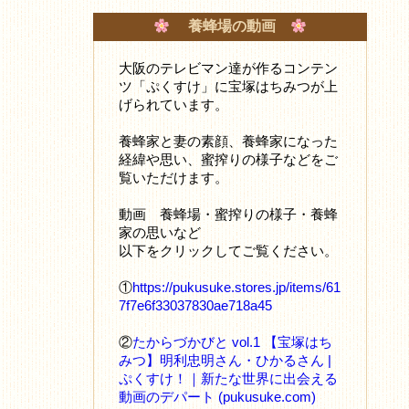
養蜂場の動画
大阪のテレビマン達が作るコンテン
ツ「ぷくすけ」に宝塚はちみつが上
げられています。
養蜂家と妻の素顔、養蜂家になった
経緯や思い、蜜搾りの様子などをご
覧いただけます。
動画 養蜂場・蜜搾りの様子・養蜂
家の思いなど
以下をクリックしてご覧ください。
①
https://pukusuke.stores.jp/items/61
7f7e6f33037830ae718a45
②
たからづかびと vol.1 【宝塚はち
みつ】明利忠明さん・ひかるさん |
ぷくすけ！｜新たな世界に出会える
動画のデパート (pukusuke.com)