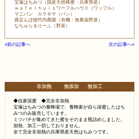
宝塚はちみつ（国産天然蜂蜜・兵庫県産）
ｗａｆｅｌｈｕｉｓワーフルハウス（ワッフル）
マニパン カラギヤ（パン）
裸足んぼ畑竹内農園（有機・無農薬野菜）
なちゅらるりーふ（野菜）
«前の記事へ
次の記事へ»
非加熱 無添加 無加工
◆自家採蜜 ◆完全非加熱
宝塚はちみつの養蜂場で、養蜂家が自ら採蜜したはち
みつ
のみ販売しています。
ミツバチが集めてきた蜜をそのまま瓶詰めしました。
加熱、加工一切しておりません。
全て完全非加熱の兵庫県産天然はちみつです。