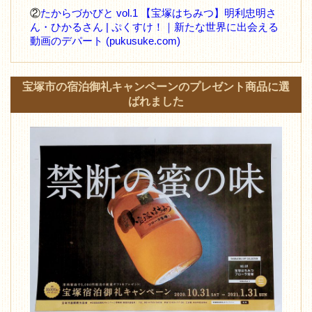
②
たからづかびと vol.1 【宝塚はちみつ】明利忠明さ
ん・ひかるさん | ぷくすけ！｜新たな世界に出会える
動画のデパート (pukusuke.com)
宝塚市の宿泊御礼キャンペーンのプレゼント商品に選
ばれました