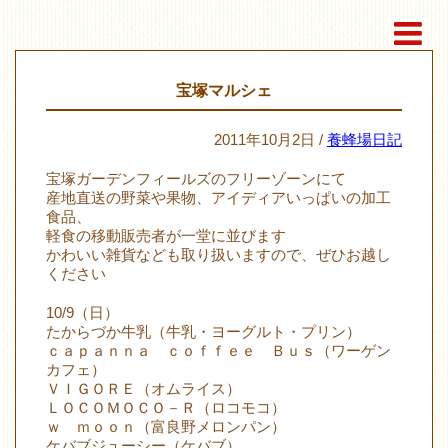
宝塚マルシェ
2011年10月2日 /
養蜂場日記
宝塚ガーデンフィールズのフリーゾーンにて
産地直送の野菜や果物、アイディアいっぱいの加工
食品、
軽食の移動販売者が一堂に並びます
かわいい雑貨なども取り扱いますので、ぜひお越し
ください
10/9（日）
たからづか牛乳（牛乳・ヨーグルト・プリン）
ｃａｐａｎｎａ ｃｏｆｆｅｅ Ｂｕｓ（ワーゲン
カフェ）
ＶＩＧＯＲＥ（オムライス）
ＬＯＣＯＭＯＣＯ－Ｒ（ロコモコ）
ｗ ｍｏｏｎ（富良野メロンパン）
ケバブジューシー（ケバブ）