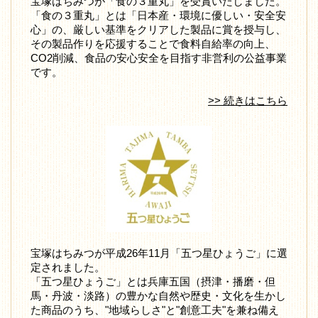
宝塚はちみつが「食の３重丸」を受賞いたしました。
「食の３重丸」とは「日本産・環境に優しい・安全安
心」の、厳しい基準をクリアした製品に賞を授与し、
その製品作りを応援することで食料自給率の向上、
CO2削減、食品の安心安全を目指す非営利の公益事業
です。
>> 続きはこちら
宝塚はちみつが平成26年11月「五つ星ひょうご」に選
定されました。
「五つ星ひょうご」とは兵庫五国（摂津・播磨・但
馬・丹波・淡路）の豊かな自然や歴史・文化を生かし
た商品のうち、"地域らしさ"と"創意工夫"を兼ね備え