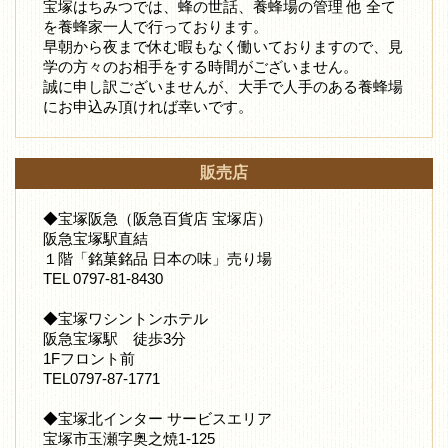
宝塚はちみつでは、蜂の世話、養蜂場の管理 他 全て
を養蜂家一人で行っております。
早朝から夜まで休む暇もなく働いておりますので、見
学の方々のお相手をする時間がございません。
誠に申し訳ございませんが、大手で人手のある養蜂場
にお申込み頂ければ幸いです。
販売店
◆宝塚阪急（阪急百貨店 宝塚店）
阪急宝塚駅直結
１階「銘菓銘品 日本の味」売り場
TEL 0797-81-8430
◆宝塚ワシントンホテル
阪急宝塚駅 徒歩3分
1Fフロント前
TEL0797-87-1771
◆宝塚北インター サービスエリア
宝塚市玉瀬字奥之焼1-125