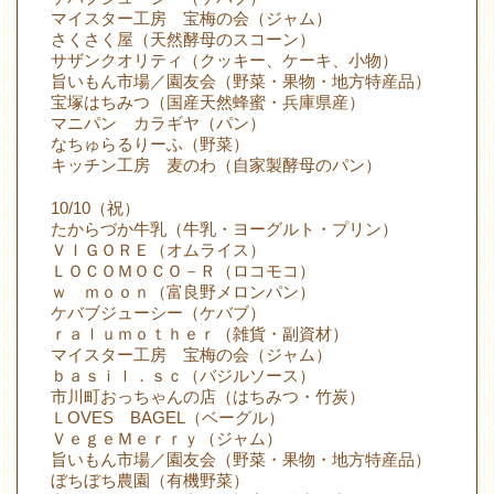
マイスター工房 宝梅の会（ジャム）
さくさく屋（天然酵母のスコーン）
サザンクオリティ（クッキー、ケーキ、小物）
旨いもん市場／園友会（野菜・果物・地方特産品）
宝塚はちみつ（国産天然蜂蜜・兵庫県産）
マニパン カラギヤ（パン）
なちゅらるりーふ（野菜）
キッチン工房 麦のわ（自家製酵母のパン）
10/10（祝）
たからづか牛乳（牛乳・ヨーグルト・プリン）
ＶＩＧＯＲＥ（オムライス）
ＬＯＣＯＭＯＣＯ－Ｒ（ロコモコ）
ｗ ｍｏｏｎ（富良野メロンパン）
ケバブジューシー（ケバブ）
ｒａｌｕｍｏｔｈｅｒ（雑貨・副資材）
マイスター工房 宝梅の会（ジャム）
ｂａｓｉｌ．ｓｃ（バジルソース）
市川町おっちゃんの店（はちみつ・竹炭）
ＬOVES BAGEL（ベーグル）
ＶｅｇｅＭｅｒｒｙ（ジャム）
旨いもん市場／園友会（野菜・果物・地方特産品）
ぼちぼち農園（有機野菜）