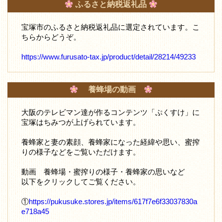
ふるさと納税返礼品
宝塚市のふるさと納税返礼品に選定されています。こ
ちらからどうぞ。
https://www.furusato-tax.jp/product/detail/28214/49233
養蜂場の動画
大阪のテレビマン達が作るコンテンツ「ぷくすけ」に
宝塚はちみつが上げられています。
養蜂家と妻の素顔、養蜂家になった経緯や思い、蜜搾
りの様子などをご覧いただけます。
動画 養蜂場・蜜搾りの様子・養蜂家の思いなど
以下をクリックしてご覧ください。
①
https://pukusuke.stores.jp/items/617f7e6f33037830a
e718a45