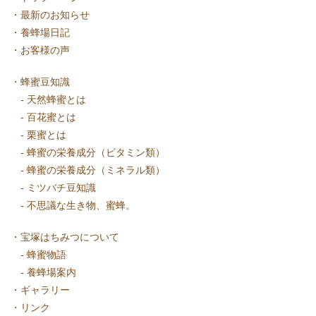
・
最新のお知らせ
・
養蜂場日記
・
お客様の声
・
蜂蜜豆知識
-
天然蜂蜜とは
-
百花蜜とは
-
栗蜜とは
-
蜂蜜の栄養成分（ビタミン類）
-
蜂蜜の栄養成分（ミネラル類）
-
ミツバチ豆知識
-
不思議な生き物、蜜蜂。
・
宝塚はちみつについて
-
蜂蜜物語
-
養蜂場案内
・
ギャラリー
・
リンク