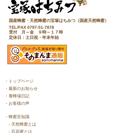
国産蜂蜜・天然蜂蜜の宝塚はちみつ（国産天然蜂蜜）
TEL/FAX 0797-51-7878
受付 月～金 ９時～１７時
定休日：土日祝・年末年始
・
トップページ
・
最新のお知らせ
・
養蜂場日記
・
お客様の声
・
蜂蜜豆知識
-
天然蜂蜜とは
-
百花蜜とは