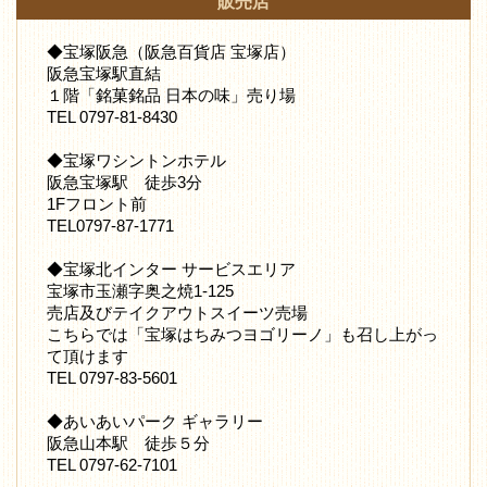
販売店
◆宝塚阪急（阪急百貨店 宝塚店）
阪急宝塚駅直結
１階「銘菓銘品 日本の味」売り場
TEL 0797-81-8430
◆宝塚ワシントンホテル
阪急宝塚駅 徒歩3分
1Fフロント前
TEL0797-87-1771
◆宝塚北インター サービスエリア
宝塚市玉瀬字奥之焼1-125
売店及びテイクアウトスイーツ売場
こちらでは「宝塚はちみつヨゴリーノ」も召し上がっ
て頂けます
TEL 0797-83-5601
◆あいあいパーク ギャラリー
阪急山本駅 徒歩５分
TEL 0797-62-7101