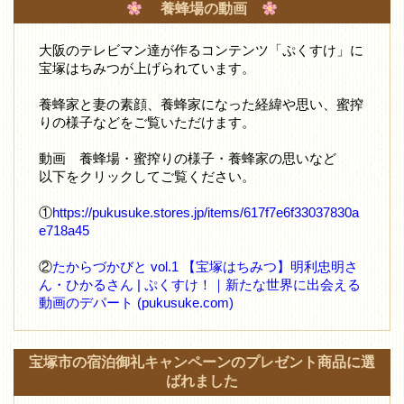
養蜂場の動画
大阪のテレビマン達が作るコンテンツ「ぷくすけ」に
宝塚はちみつが上げられています。
養蜂家と妻の素顔、養蜂家になった経緯や思い、蜜搾
りの様子などをご覧いただけます。
動画 養蜂場・蜜搾りの様子・養蜂家の思いなど
以下をクリックしてご覧ください。
①
https://pukusuke.stores.jp/items/617f7e6f33037830a
e718a45
②
たからづかびと vol.1 【宝塚はちみつ】明利忠明さ
ん・ひかるさん | ぷくすけ！｜新たな世界に出会える
動画のデパート (pukusuke.com)
宝塚市の宿泊御礼キャンペーンのプレゼント商品に選
ばれました