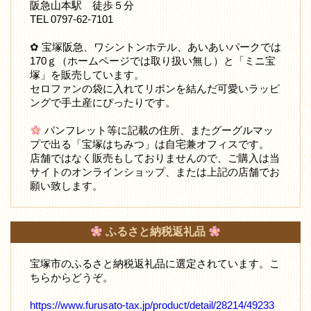
阪急山本駅 徒歩５分
TEL 0797-62-7101
✿ 宝塚阪急、ワシントンホテル、あいあいパークでは
170ｇ（ホームページでは取り扱い無し）と「ミニ宝
塚」を販売しています。
セロファンの袋に入れてリボンを結んだ可愛いラッピ
ングで手土産にぴったりです。
パンフレット等に記載の住所、またグーグルマッ
プで出る「宝塚はちみつ」は自宅兼オフィスです。
店舗ではなく販売もしておりませんので、ご購入は当
サイトのオンラインショップ、または上記の店舗でお
願い致します。
ふるさと納税返礼品
宝塚市のふるさと納税返礼品に選定されています。こ
ちらからどうぞ。
https://www.furusato-tax.jp/product/detail/28214/49233