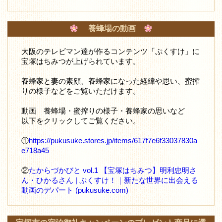
養蜂場の動画
大阪のテレビマン達が作るコンテンツ「ぷくすけ」に
宝塚はちみつが上げられています。
養蜂家と妻の素顔、養蜂家になった経緯や思い、蜜搾
りの様子などをご覧いただけます。
動画 養蜂場・蜜搾りの様子・養蜂家の思いなど
以下をクリックしてご覧ください。
①
https://pukusuke.stores.jp/items/617f7e6f33037830a
e718a45
②
たからづかびと vol.1 【宝塚はちみつ】明利忠明さ
ん・ひかるさん | ぷくすけ！｜新たな世界に出会える
動画のデパート (pukusuke.com)