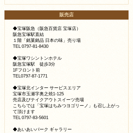
販売店
◆宝塚阪急（阪急百貨店 宝塚店）
阪急宝塚駅直結
１階「銘菓銘品 日本の味」売り場
TEL 0797-81-8430
◆宝塚ワシントンホテル
阪急宝塚駅 徒歩3分
1Fフロント前
TEL0797-87-1771
◆宝塚北インター サービスエリア
宝塚市玉瀬字奥之焼1-125
売店及びテイクアウトスイーツ売場
こちらでは「宝塚はちみつヨゴリーノ」も召し上がっ
て頂けます
TEL 0797-83-5601
◆あいあいパーク ギャラリー