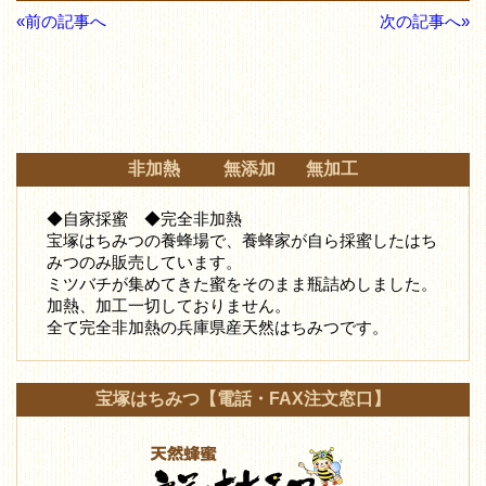
«前の記事へ
次の記事へ»
非加熱 無添加 無加工
◆自家採蜜 ◆完全非加熱
宝塚はちみつの養蜂場で、養蜂家が自ら採蜜したはち
みつ
のみ販売しています。
ミツバチが集めてきた蜜をそのまま瓶詰めしました。
加熱、加工一切しておりません。
全て完全非加熱の兵庫県産天然はちみつです。
宝塚はちみつ【電話・FAX注文窓口】