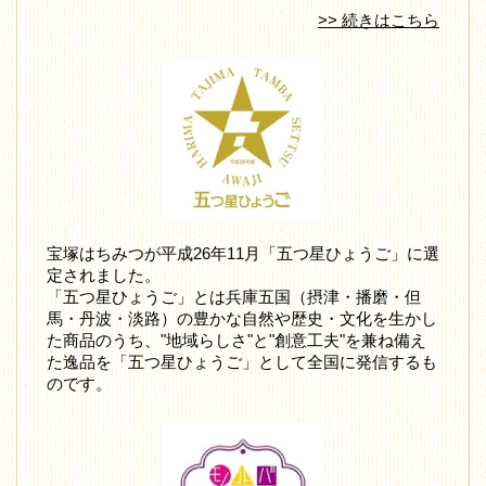
>> 続きはこちら
宝塚はちみつが平成26年11月「五つ星ひょうご」に選
定されました。
「五つ星ひょうご」とは兵庫五国（摂津・播磨・但
馬・丹波・淡路）の豊かな自然や歴史・文化を生かし
た商品のうち、"地域らしさ"と"創意工夫"を兼ね備え
た逸品を「五つ星ひょうご」として全国に発信するも
のです。