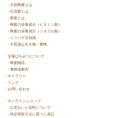
-
天然蜂蜜とは
-
百花蜜とは
-
栗蜜とは
-
蜂蜜の栄養成分（ビタミン類）
-
蜂蜜の栄養成分（ミネラル類）
-
ミツバチ豆知識
-
不思議な生き物、蜜蜂。
・
宝塚はちみつについて
-
蜂蜜物語
-
養蜂場案内
・
ギャラリー
・
リンク
・
お問い合わせ
・
オンラインショップ
-
お支払いと送料について
-
特定商取引法に基づく表記