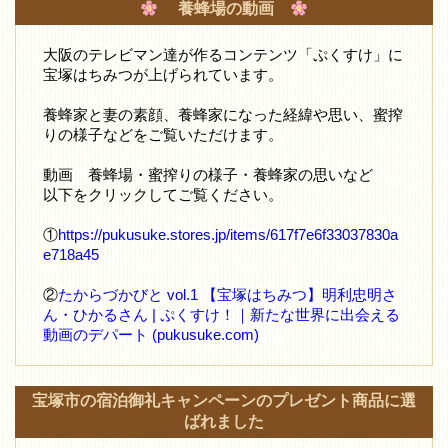
養蜂場の動画
大阪のテレビマン達が作るコンテンツ「ぷくすけ」に
宝塚はちみつが上げられています。
養蜂家と妻の素顔、養蜂家になった経緯や思い、蜜搾
りの様子などをご覧いただけます。
動画 養蜂場・蜜搾りの様子・養蜂家の思いなど
以下をクリックしてご覧ください。
①
https://pukusuke.stores.jp/items/617f7e6f33037830a
e718a45
②
たからづかびと vol.1 【宝塚はちみつ】明利忠明さ
ん・ひかるさん | ぷくすけ！｜新たな世界に出会える
動画のデパート (pukusuke.com)
宝塚市の宿泊御礼キャンペーンのプレゼント商品に選
ばれました