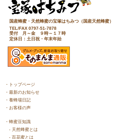
国産蜂蜜・天然蜂蜜の宝塚はちみつ（国産天然蜂蜜）
TEL/FAX 0797-51-7878
受付 月～金 ９時～１７時
定休日：土日祝・年末年始
・
トップページ
・
最新のお知らせ
・
養蜂場日記
・
お客様の声
・
蜂蜜豆知識
-
天然蜂蜜とは
-
百花蜜とは