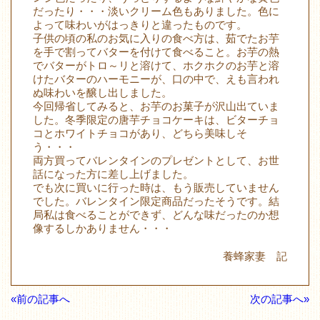
だったり・・・淡いクリーム色もありました。色に
よって味わいがはっきりと違ったものです。
子供の頃の私のお気に入りの食べ方は、茹でたお芋
を手で割ってバターを付けて食べること。お芋の熱
でバターがトロ～リと溶けて、ホクホクのお芋と溶
けたバターのハーモニーが、口の中で、えも言われ
ぬ味わいを醸し出しました。
今回帰省してみると、お芋のお菓子が沢山出ていま
した。冬季限定の唐芋チョコケーキは、ビターチョ
コとホワイトチョコがあり、どちら美味しそ
う・・・
両方買ってバレンタインのプレゼントとして、お世
話になった方に差し上げました。
でも次に買いに行った時は、もう販売していません
でした。バレンタイン限定商品だったそうです。結
局私は食べることができず、どんな味だったのか想
像するしかありません・・・
養蜂家妻 記
«前の記事へ
次の記事へ»