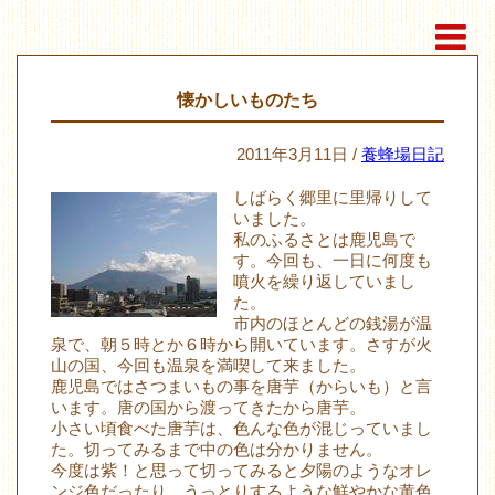
懐かしいものたち
2011年3月11日 /
養蜂場日記
しばらく郷里に里帰りして
いました。
私のふるさとは鹿児島で
す。今回も、一日に何度も
噴火を繰り返していまし
た。
市内のほとんどの銭湯が温
泉で、朝５時とか６時から開いています。さすが火
山の国、今回も温泉を満喫して来ました。
鹿児島ではさつまいもの事を唐芋（からいも）と言
います。唐の国から渡ってきたから唐芋。
小さい頃食べた唐芋は、色んな色が混じっていまし
た。切ってみるまで中の色は分かりません。
今度は紫！と思って切ってみると夕陽のようなオレ
ンジ色だったり、うっとりするような鮮やかな黄色