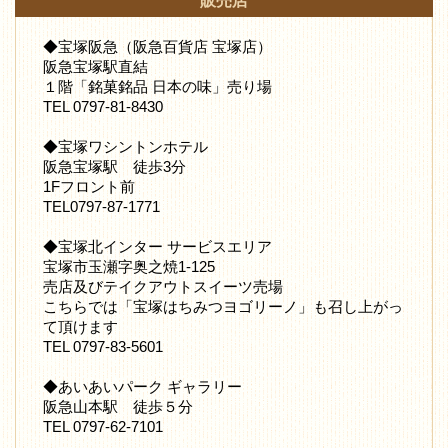
販売店
◆宝塚阪急（阪急百貨店 宝塚店）
阪急宝塚駅直結
１階「銘菓銘品 日本の味」売り場
TEL 0797-81-8430
◆宝塚ワシントンホテル
阪急宝塚駅 徒歩3分
1Fフロント前
TEL0797-87-1771
◆宝塚北インター サービスエリア
宝塚市玉瀬字奥之焼1-125
売店及びテイクアウトスイーツ売場
こちらでは「宝塚はちみつヨゴリーノ」も召し上がっ
て頂けます
TEL 0797-83-5601
◆あいあいパーク ギャラリー
阪急山本駅 徒歩５分
TEL 0797-62-7101