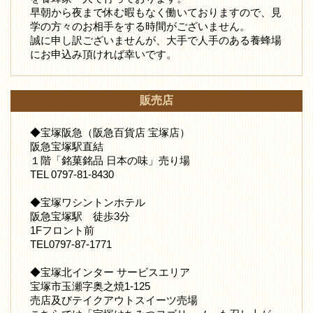
早朝から夜まで休む暇もなく働いておりますので、見
学の方々のお相手をする時間がございません。
誠に申し訳ございませんが、大手で人手のある養蜂場
にお申込み頂ければ幸いです。
販売店
◆宝塚阪急（阪急百貨店 宝塚店）
阪急宝塚駅直結
１階「銘菓銘品 日本の味」売り場
TEL 0797-81-8430
◆宝塚ワシントンホテル
阪急宝塚駅 徒歩3分
1Fフロント前
TEL0797-87-1771
◆宝塚北インター サービスエリア
宝塚市玉瀬字奥之焼1-125
売店及びテイクアウトスイーツ売場