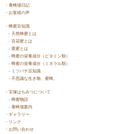
・
養蜂場日記
・
お客様の声
・
蜂蜜豆知識
-
天然蜂蜜とは
-
百花蜜とは
-
栗蜜とは
-
蜂蜜の栄養成分（ビタミン類）
-
蜂蜜の栄養成分（ミネラル類）
-
ミツバチ豆知識
-
不思議な生き物、蜜蜂。
・
宝塚はちみつについて
-
蜂蜜物語
-
養蜂場案内
・
ギャラリー
・
リンク
・
お問い合わせ