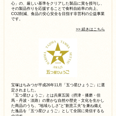
心」の、厳しい基準をクリアした製品に賞を授与し、
その製品作りを応援することで食料自給率の向上、
CO2削減、食品の安心安全を目指す非営利の公益事業
です。
>> 続きはこちら
宝塚はちみつが平成26年11月「五つ星ひょうご」に選
定されました。
「五つ星ひょうご」とは兵庫五国（摂津・播磨・但
馬・丹波・淡路）の豊かな自然や歴史・文化を生かし
た商品のうち、"地域らしさ"と"創意工夫"を兼ね備え
た逸品を「五つ星ひょうご」として全国に発信するも
のです。