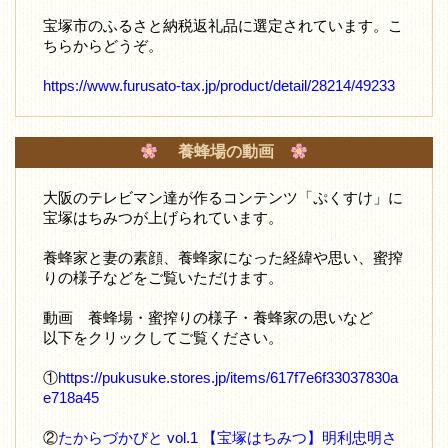
宝塚市のふるさと納税返礼品に選定されています。こ
ちらからどうぞ。
https://www.furusato-tax.jp/product/detail/28214/49233
養蜂場の動画
大阪のテレビマン達が作るコンテンツ「ぷくすけ」に
宝塚はちみつが上げられています。
養蜂家と妻の素顔、養蜂家になった経緯や思い、蜜搾
りの様子などをご覧いただけます。
動画 養蜂場・蜜搾りの様子・養蜂家の思いなど
以下をクリックしてご覧ください。
①
https://pukusuke.stores.jp/items/617f7e6f33037830a
e718a45
②
たからづかびと vol.1 【宝塚はちみつ】明利忠明さ