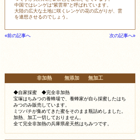
中国ではレンゲは“紫雲草”と呼ばれています。
大陸の広大な土地に咲くレンゲの花の広がりが、雲
を連想させるのでしょう。
«前の記事へ
次の記事へ»
非加熱 無添加 無加工
◆自家採蜜 ◆完全非加熱
宝塚はちみつの養蜂場で、養蜂家が自ら採蜜したはち
みつ
のみ販売しています。
ミツバチが集めてきた蜜をそのまま瓶詰めしました。
加熱、加工一切しておりません。
全て完全非加熱の兵庫県産天然はちみつです。