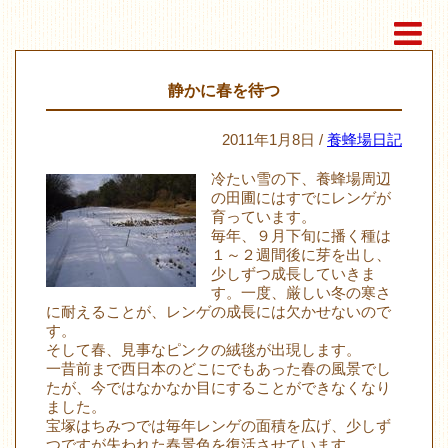
静かに春を待つ
2011年1月8日 /
養蜂場日記
冷たい雪の下、養蜂場周辺
の田圃にはすでにレンゲが
育っています。
毎年、９月下旬に播く種は
１～２週間後に芽を出し、
少しずつ成長していきま
す。一度、厳しい冬の寒さ
に耐えることが、レンゲの成長には欠かせないので
す。
そして春、見事なピンクの絨毯が出現します。
一昔前まで西日本のどこにでもあった春の風景でし
たが、今ではなかなか目にすることができなくなり
ました。
宝塚はちみつでは毎年レンゲの面積を広げ、少しず
つですが失われた春景色を復活させています。