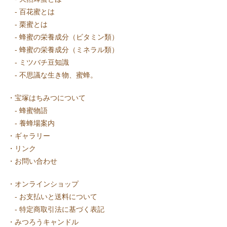
-
百花蜜とは
-
栗蜜とは
-
蜂蜜の栄養成分（ビタミン類）
-
蜂蜜の栄養成分（ミネラル類）
-
ミツバチ豆知識
-
不思議な生き物、蜜蜂。
・
宝塚はちみつについて
-
蜂蜜物語
-
養蜂場案内
・
ギャラリー
・
リンク
・
お問い合わせ
・
オンラインショップ
-
お支払いと送料について
-
特定商取引法に基づく表記
・
みつろうキャンドル