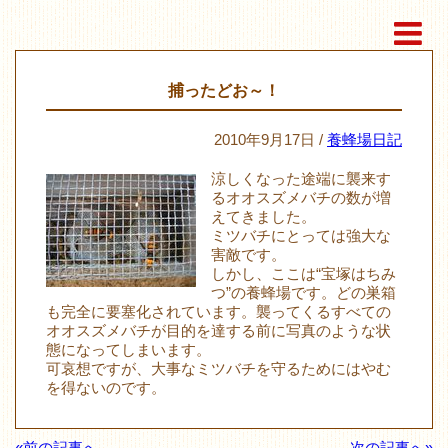
捕ったどお～！
2010年9月17日 /
養蜂場日記
涼しくなった途端に襲来す
るオオスズメバチの数が増
えてきました。
ミツバチにとっては強大な
害敵です。
しかし、ここは“宝塚はちみ
つ”の養蜂場です。どの巣箱
も完全に要塞化されています。襲ってくるすべての
オオスズメバチが目的を達する前に写真のような状
態になってしまいます。
可哀想ですが、大事なミツバチを守るためにはやむ
を得ないのです。
«前の記事へ
次の記事へ»