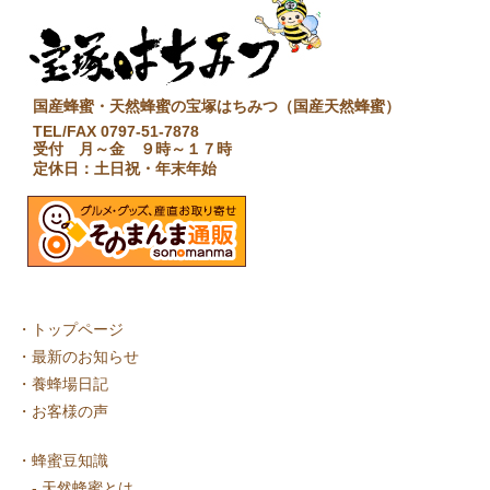
国産蜂蜜・天然蜂蜜の宝塚はちみつ（国産天然蜂蜜）
TEL/FAX 0797-51-7878
受付 月～金 ９時～１７時
定休日：土日祝・年末年始
・
トップページ
・
最新のお知らせ
・
養蜂場日記
・
お客様の声
・
蜂蜜豆知識
-
天然蜂蜜とは