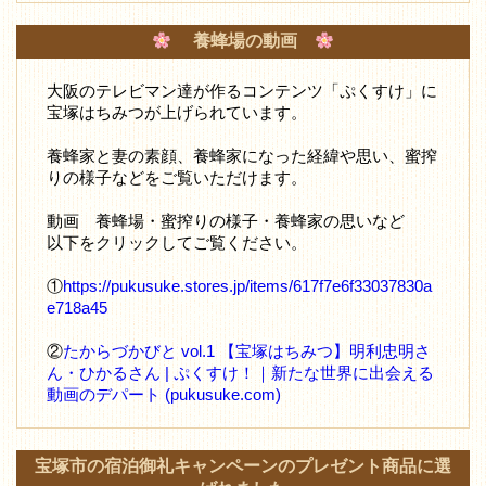
養蜂場の動画
大阪のテレビマン達が作るコンテンツ「ぷくすけ」に
宝塚はちみつが上げられています。
養蜂家と妻の素顔、養蜂家になった経緯や思い、蜜搾
りの様子などをご覧いただけます。
動画 養蜂場・蜜搾りの様子・養蜂家の思いなど
以下をクリックしてご覧ください。
①
https://pukusuke.stores.jp/items/617f7e6f33037830a
e718a45
②
たからづかびと vol.1 【宝塚はちみつ】明利忠明さ
ん・ひかるさん | ぷくすけ！｜新たな世界に出会える
動画のデパート (pukusuke.com)
宝塚市の宿泊御礼キャンペーンのプレゼント商品に選