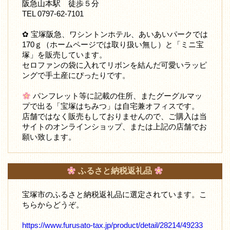
阪急山本駅 徒歩５分
TEL 0797-62-7101
✿ 宝塚阪急、ワシントンホテル、あいあいパークでは
170ｇ（ホームページでは取り扱い無し）と「ミニ宝
塚」を販売しています。
セロファンの袋に入れてリボンを結んだ可愛いラッピ
ングで手土産にぴったりです。
パンフレット等に記載の住所、またグーグルマッ
プで出る「宝塚はちみつ」は自宅兼オフィスです。
店舗ではなく販売もしておりませんので、ご購入は当
サイトのオンラインショップ、または上記の店舗でお
願い致します。
ふるさと納税返礼品
宝塚市のふるさと納税返礼品に選定されています。こ
ちらからどうぞ。
https://www.furusato-tax.jp/product/detail/28214/49233