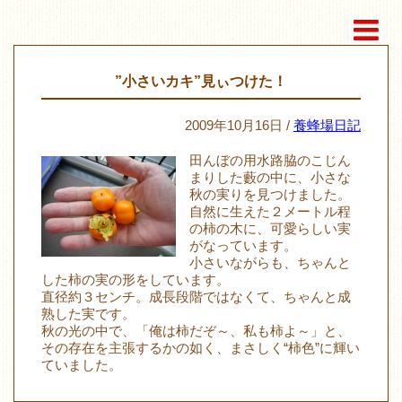
”小さいカキ”見ぃつけた！
2009年10月16日 /
養蜂場日記
田んぼの用水路脇のこじん
まりした藪の中に、小さな
秋の実りを見つけました。
自然に生えた２メートル程
の柿の木に、可愛らしい実
がなっています。
小さいながらも、ちゃんと
した柿の実の形をしています。
直径約３センチ。成長段階ではなくて、ちゃんと成
熟した実です。
秋の光の中で、「俺は柿だぞ～、私も柿よ～」と、
その存在を主張するかの如く、まさしく“柿色”に輝い
ていました。