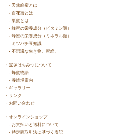
-
天然蜂蜜とは
-
百花蜜とは
-
栗蜜とは
-
蜂蜜の栄養成分（ビタミン類）
-
蜂蜜の栄養成分（ミネラル類）
-
ミツバチ豆知識
-
不思議な生き物、蜜蜂。
・
宝塚はちみつについて
-
蜂蜜物語
-
養蜂場案内
・
ギャラリー
・
リンク
・
お問い合わせ
・
オンラインショップ
-
お支払いと送料について
-
特定商取引法に基づく表記