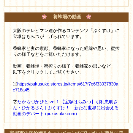
養蜂場の動画
大阪のテレビマン達が作るコンテンツ「ぷくすけ」に
宝塚はちみつが上げられています。
養蜂家と妻の素顔、養蜂家になった経緯や思い、蜜搾
りの様子などをご覧いただけます。
動画 養蜂場・蜜搾りの様子・養蜂家の思いなど
以下をクリックしてご覧ください。
①
https://pukusuke.stores.jp/items/617f7e6f33037830a
e718a45
②
たからづかびと vol.1 【宝塚はちみつ】明利忠明さ
ん・ひかるさん | ぷくすけ！｜新たな世界に出会える
動画のデパート (pukusuke.com)