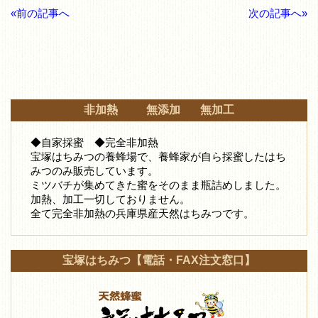
«前の記事へ
次の記事へ»
非加熱 無添加 無加工
◆自家採蜜 ◆完全非加熱
宝塚はちみつの養蜂場で、養蜂家が自ら採蜜したはち
みつ
のみ販売しています。
ミツバチが集めてきた蜜をそのまま瓶詰めしました。
加熱、加工一切しておりません。
全て完全非加熱の兵庫県産天然はちみつです。
宝塚はちみつ【電話・FAX注文窓口】