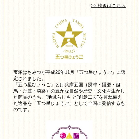
>> 続きはこちら
宝塚はちみつが平成26年11月「五つ星ひょうご」に選
定されました。
「五つ星ひょうご」とは兵庫五国（摂津・播磨・但
馬・丹波・淡路）の豊かな自然や歴史・文化を生かし
た商品のうち、"地域らしさ"と"創意工夫"を兼ね備え
た逸品を「五つ星ひょうご」として全国に発信するも
のです。