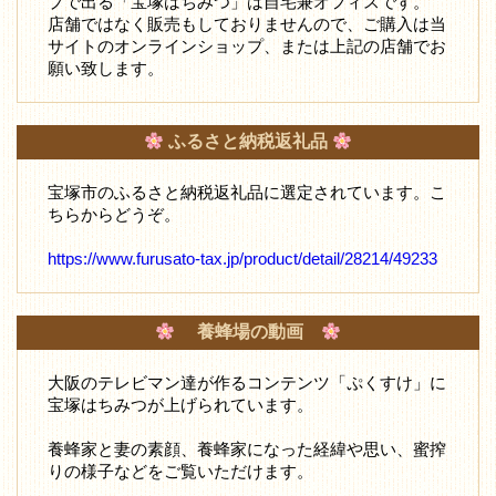
プで出る「宝塚はちみつ」は自宅兼オフィスです。
店舗ではなく販売もしておりませんので、ご購入は当
サイトのオンラインショップ、または上記の店舗でお
願い致します。
ふるさと納税返礼品
宝塚市のふるさと納税返礼品に選定されています。こ
ちらからどうぞ。
https://www.furusato-tax.jp/product/detail/28214/49233
養蜂場の動画
大阪のテレビマン達が作るコンテンツ「ぷくすけ」に
宝塚はちみつが上げられています。
養蜂家と妻の素顔、養蜂家になった経緯や思い、蜜搾
りの様子などをご覧いただけます。