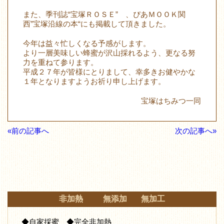
また、季刊誌“宝塚ＲＯＳＥ” 、ぴあＭＯＯＫ関
西”宝塚沿線の本“にも掲載して頂きました。
今年は益々忙しくなる予感がします。
より一層美味しい蜂蜜が沢山採れるよう、更なる努
力を重ねて参ります。
平成２７年が皆様にとりまして、幸多きお健やかな
１年となりますようお祈り申し上げます。
宝塚はちみつ一同
«前の記事へ
次の記事へ»
非加熱 無添加 無加工
◆自家採蜜 ◆完全非加熱