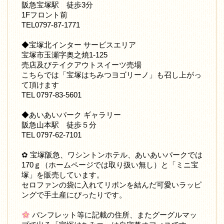
阪急宝塚駅 徒歩3分
1Fフロント前
TEL0797-87-1771
◆宝塚北インター サービスエリア
宝塚市玉瀬字奥之焼1-125
売店及びテイクアウトスイーツ売場
こちらでは「宝塚はちみつヨゴリーノ」も召し上がっ
て頂けます
TEL 0797-83-5601
◆あいあいパーク ギャラリー
阪急山本駅 徒歩５分
TEL 0797-62-7101
✿ 宝塚阪急、ワシントンホテル、あいあいパークでは
170ｇ（ホームページでは取り扱い無し）と「ミニ宝
塚」を販売しています。
セロファンの袋に入れてリボンを結んだ可愛いラッピ
ングで手土産にぴったりです。
パンフレット等に記載の住所、またグーグルマッ