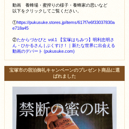
動画 養蜂場・蜜搾りの様子・養蜂家の思いなど
以下をクリックしてご覧ください。
①
https://pukusuke.stores.jp/items/617f7e6f33037830a
e718a45
②
たからづかびと vol.1 【宝塚はちみつ】明利忠明さ
ん・ひかるさん | ぷくすけ！｜新たな世界に出会える
動画のデパート (pukusuke.com)
宝塚市の宿泊御礼キャンペーンのプレゼント商品に選
ばれました