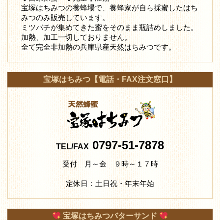
宝塚はちみつの養蜂場で、養蜂家が自ら採蜜したはち
みつ
のみ販売しています。
ミツバチが集めてきた蜜をそのまま瓶詰めしました。
加熱、加工一切しておりません。
全て完全非加熱の兵庫県産天然はちみつです。
宝塚はちみつ【電話・FAX注文窓口】
0797-51-7878
TEL/FAX
受付 月～金 ９時～１７時
定休日：土日祝・年末年始
宝塚はちみつバターサンド