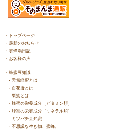
・
トップページ
・
最新のお知らせ
・
養蜂場日記
・
お客様の声
・
蜂蜜豆知識
-
天然蜂蜜とは
-
百花蜜とは
-
栗蜜とは
-
蜂蜜の栄養成分（ビタミン類）
-
蜂蜜の栄養成分（ミネラル類）
-
ミツバチ豆知識
-
不思議な生き物、蜜蜂。