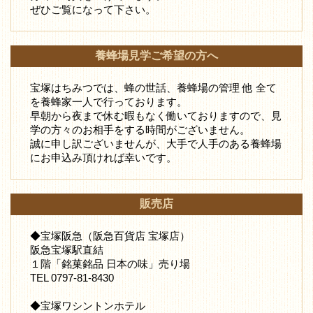
ぜひご覧になって下さい。
養蜂場見学ご希望の方へ
宝塚はちみつでは、蜂の世話、養蜂場の管理 他 全て
を養蜂家一人で行っております。
早朝から夜まで休む暇もなく働いておりますので、見
学の方々のお相手をする時間がございません。
誠に申し訳ございませんが、大手で人手のある養蜂場
にお申込み頂ければ幸いです。
販売店
◆宝塚阪急（阪急百貨店 宝塚店）
阪急宝塚駅直結
１階「銘菓銘品 日本の味」売り場
TEL 0797-81-8430
◆宝塚ワシントンホテル