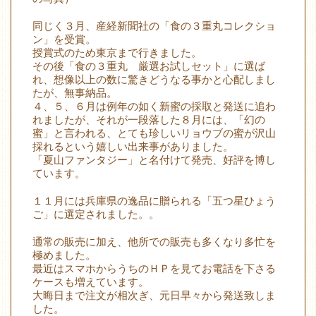
同じく３月、産経新聞社の「食の３重丸コレクショ
ン」を受賞。
授賞式のため東京まで行きました。
その後「食の３重丸 厳選お試しセット」に選ば
れ、想像以上の数に驚きどうなる事かと心配しまし
たが、無事納品。
４、５、６月は例年の如く新蜜の採取と発送に追わ
れましたが、それが一段落した８月には、「幻の
蜜」と言われる、とても珍しいリョウブの蜜が沢山
採れるという嬉しい出来事がありました。
「夏山ファンタジー」と名付けて発売、好評を博し
ています。
１１月には兵庫県の逸品に贈られる「五つ星ひょう
ご」に選定されました。。
通常の販売に加え、他所での販売も多くなり多忙を
極めました。
最近はスマホからうちのＨＰを見てお電話を下さる
ケースも増えています。
大晦日まで注文が相次ぎ、元日早々から発送致しま
した。