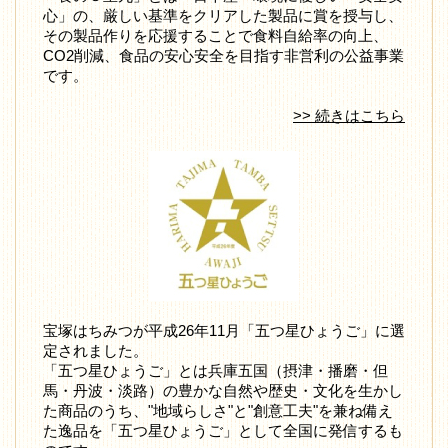
心」の、厳しい基準をクリアした製品に賞を授与し、
その製品作りを応援することで食料自給率の向上、
CO2削減、食品の安心安全を目指す非営利の公益事業
です。
>> 続きはこちら
宝塚はちみつが平成26年11月「五つ星ひょうご」に選
定されました。
「五つ星ひょうご」とは兵庫五国（摂津・播磨・但
馬・丹波・淡路）の豊かな自然や歴史・文化を生かし
た商品のうち、"地域らしさ"と"創意工夫"を兼ね備え
た逸品を「五つ星ひょうご」として全国に発信するも