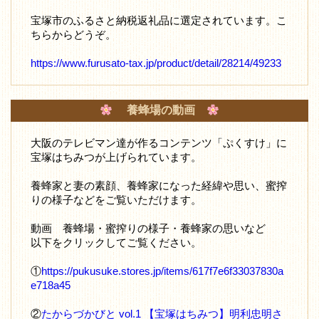
宝塚市のふるさと納税返礼品に選定されています。こ
ちらからどうぞ。
https://www.furusato-tax.jp/product/detail/28214/49233
養蜂場の動画
大阪のテレビマン達が作るコンテンツ「ぷくすけ」に
宝塚はちみつが上げられています。
養蜂家と妻の素顔、養蜂家になった経緯や思い、蜜搾
りの様子などをご覧いただけます。
動画 養蜂場・蜜搾りの様子・養蜂家の思いなど
以下をクリックしてご覧ください。
①
https://pukusuke.stores.jp/items/617f7e6f33037830a
e718a45
②
たからづかびと vol.1 【宝塚はちみつ】明利忠明さ