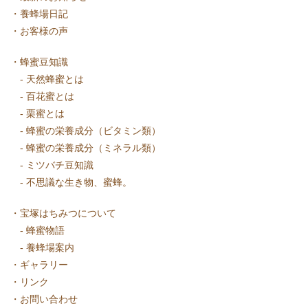
・
養蜂場日記
・
お客様の声
・
蜂蜜豆知識
-
天然蜂蜜とは
-
百花蜜とは
-
栗蜜とは
-
蜂蜜の栄養成分（ビタミン類）
-
蜂蜜の栄養成分（ミネラル類）
-
ミツバチ豆知識
-
不思議な生き物、蜜蜂。
・
宝塚はちみつについて
-
蜂蜜物語
-
養蜂場案内
・
ギャラリー
・
リンク
・
お問い合わせ