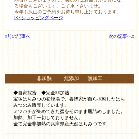
る場合もございます、ご了承下さいませ。
今年も沢山のご予約をお待ち申し上げております。
>> ショッピングページ
«前の記事へ
次の記事へ»
非加熱 無添加 無加工
◆自家採蜜 ◆完全非加熱
宝塚はちみつの養蜂場で、養蜂家が自ら採蜜したはち
みつ
のみ販売しています。
ミツバチが集めてきた蜜をそのまま瓶詰めしました。
加熱、加工一切しておりません。
全て完全非加熱の兵庫県産天然はちみつです。