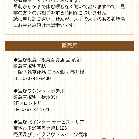
を養蜂家一人で行っております。
早朝から夜まで休む暇もなく働いておりますので、見
学の方々のお相手をする時間がございません。
誠に申し訳ございませんが、大手で人手のある養蜂場
にお申込み頂ければ幸いです。
販売店
◆宝塚阪急（阪急百貨店 宝塚店）
阪急宝塚駅直結
１階「銘菓銘品 日本の味」売り場
TEL 0797-81-8430
◆宝塚ワシントンホテル
阪急宝塚駅 徒歩3分
1Fフロント前
TEL0797-87-1771
◆宝塚北インター サービスエリア
宝塚市玉瀬字奥之焼1-125
売店及びテイクアウトスイーツ売場