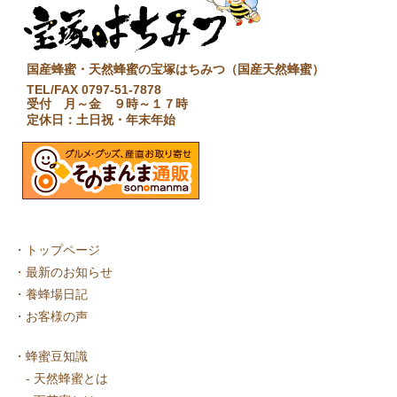
国産蜂蜜・天然蜂蜜の宝塚はちみつ（国産天然蜂蜜）
TEL/FAX 0797-51-7878
受付 月～金 ９時～１７時
定休日：土日祝・年末年始
・
トップページ
・
最新のお知らせ
・
養蜂場日記
・
お客様の声
・
蜂蜜豆知識
-
天然蜂蜜とは