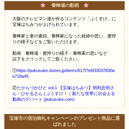
養蜂場の動画
大阪のテレビマン達が作るコンテンツ「ぷくすけ」に
宝塚はちみつが上げられています。
養蜂家と妻の素顔、養蜂家になった経緯や思い、蜜搾
りの様子などをご覧いただけます。
動画 養蜂場・蜜搾りの様子・養蜂家の思いなど
以下をクリックしてご覧ください。
①
https://pukusuke.stores.jp/items/617f7e6f33037830a
e718a45
②
たからづかびと vol.1 【宝塚はちみつ】明利忠明さ
ん・ひかるさん | ぷくすけ！｜新たな世界に出会える
動画のデパート (pukusuke.com)
宝塚市の宿泊御礼キャンペーンのプレゼント商品に選
ばれました