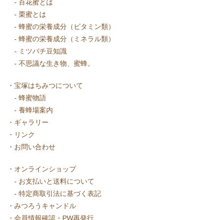
-
百花蜜とは
-
栗蜜とは
-
蜂蜜の栄養成分（ビタミン類）
-
蜂蜜の栄養成分（ミネラル類）
-
ミツバチ豆知識
-
不思議な生き物、蜜蜂。
・
宝塚はちみつについて
-
蜂蜜物語
-
養蜂場案内
・
ギャラリー
・
リンク
・
お問い合わせ
・
オンラインショップ
-
お支払いと送料について
-
特定商取引法に基づく表記
・
みつろうキャンドル
・
会員情報確認・PW再発行