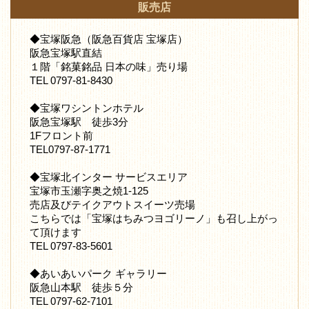
販売店
◆宝塚阪急（阪急百貨店 宝塚店）
阪急宝塚駅直結
１階「銘菓銘品 日本の味」売り場
TEL 0797-81-8430
◆宝塚ワシントンホテル
阪急宝塚駅 徒歩3分
1Fフロント前
TEL0797-87-1771
◆宝塚北インター サービスエリア
宝塚市玉瀬字奥之焼1-125
売店及びテイクアウトスイーツ売場
こちらでは「宝塚はちみつヨゴリーノ」も召し上がっ
て頂けます
TEL 0797-83-5601
◆あいあいパーク ギャラリー
阪急山本駅 徒歩５分
TEL 0797-62-7101