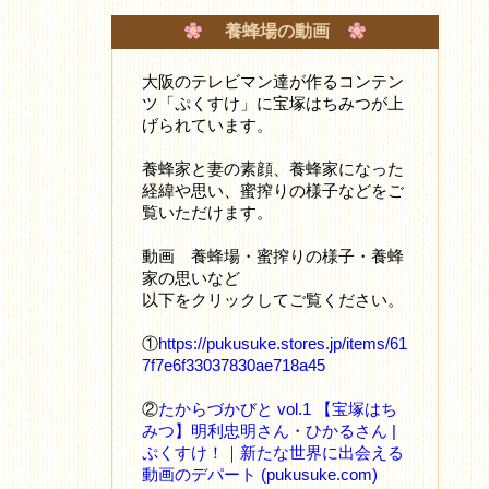
養蜂場の動画
大阪のテレビマン達が作るコンテン
ツ「ぷくすけ」に宝塚はちみつが上
げられています。
養蜂家と妻の素顔、養蜂家になった
経緯や思い、蜜搾りの様子などをご
覧いただけます。
動画 養蜂場・蜜搾りの様子・養蜂
家の思いなど
以下をクリックしてご覧ください。
①
https://pukusuke.stores.jp/items/61
7f7e6f33037830ae718a45
②
たからづかびと vol.1 【宝塚はち
みつ】明利忠明さん・ひかるさん |
ぷくすけ！｜新たな世界に出会える
動画のデパート (pukusuke.com)