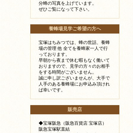
分蜂の写真を上げています。
ぜひご覧になって下さい。
養蜂場見学ご希望の方へ
宝塚はちみつでは、蜂の世話、養蜂
場の管理 他 全てを養蜂家一人で行
っております。
早朝から夜まで休む暇もなく働いて
おりますので、見学の方々のお相手
をする時間がございません。
誠に申し訳ございませんが、大手で
人手のある養蜂場にお申込み頂けれ
ば幸いです。
販売店
◆宝塚阪急（阪急百貨店 宝塚店）
阪急宝塚駅直結