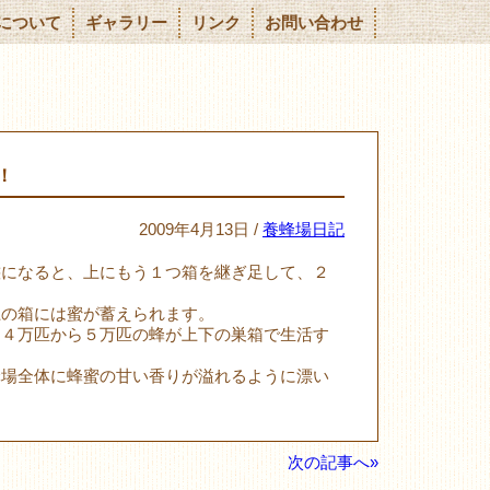
について
ギャラリー
リンク
お問い合わせ
！
2009年4月13日 /
養蜂場日記
態になると、上にもう１つ箱を継ぎ足して、２
上の箱には蜜が蓄えられます。
は４万匹から５万匹の蜂が上下の巣箱で生活す
蜂場全体に蜂蜜の甘い香りが溢れるように漂い
次の記事へ»