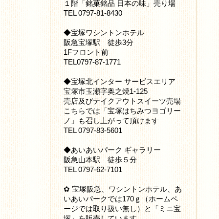
１階「銘菓銘品 日本の味」売り場
TEL 0797-81-8430
◆宝塚ワシントンホテル
阪急宝塚駅 徒歩3分
1Fフロント前
TEL0797-87-1771
◆宝塚北インター サービスエリア
宝塚市玉瀬字奥之焼1-125
売店及びテイクアウトスイーツ売場
こちらでは「宝塚はちみつヨゴリー
ノ」も召し上がって頂けます
TEL 0797-83-5601
◆あいあいパーク ギャラリー
阪急山本駅 徒歩５分
TEL 0797-62-7101
✿ 宝塚阪急、ワシントンホテル、あ
いあいパークでは170ｇ（ホームペ
ージでは取り扱い無し）と「ミニ宝
塚」を販売しています。