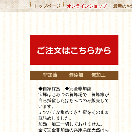
トップページ
オンラインショップ
最新のお
非加熱 無添加 無加工
◆自家採蜜 ◆完全非加熱
宝塚はちみつの養蜂場で、養蜂家が
自ら採蜜したはちみつ
のみ販売して
います。
ミツバチが集めてきた蜜をそのまま
瓶詰めしました。
加熱、加工一切しておりません。
全て完全非加熱の兵庫県産天然はち