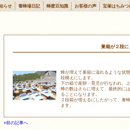
知らせ
養蜂場日記
蜂蜜豆知識
お客様の声
宝塚はちみつ
巣箱が２段に
蜂が増えて巣箱に溢れるような状
段構えにします。
下の箱で産卵・育児が行なわれ、
蜂の数はさらに増えて、最終的に
ることになります。
２段箱が増えるにしたがって、養
ます。
«前の記事へ