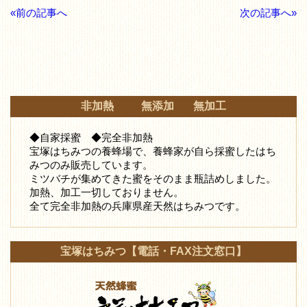
«前の記事へ
次の記事へ»
非加熱 無添加 無加工
◆自家採蜜 ◆完全非加熱
宝塚はちみつの養蜂場で、養蜂家が自ら採蜜したはち
みつ
のみ販売しています。
ミツバチが集めてきた蜜をそのまま瓶詰めしました。
加熱、加工一切しておりません。
全て完全非加熱の兵庫県産天然はちみつです。
宝塚はちみつ【電話・FAX注文窓口】