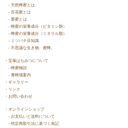
-
天然蜂蜜とは
-
百花蜜とは
-
栗蜜とは
-
蜂蜜の栄養成分（ビタミン類）
-
蜂蜜の栄養成分（ミネラル類）
-
ミツバチ豆知識
-
不思議な生き物、蜜蜂。
・
宝塚はちみつについて
-
蜂蜜物語
-
養蜂場案内
・
ギャラリー
・
リンク
・
お問い合わせ
・
オンラインショップ
-
お支払いと送料について
-
特定商取引法に基づく表記