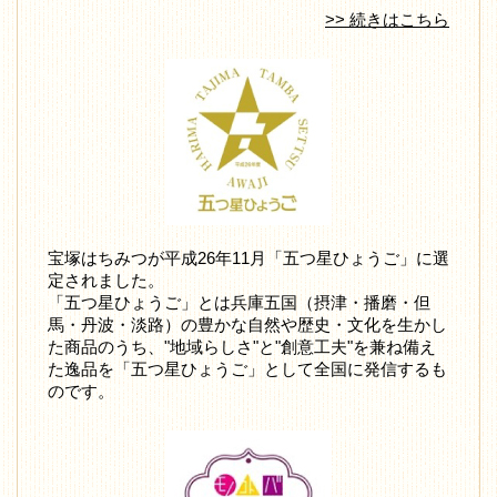
>> 続きはこちら
宝塚はちみつが平成26年11月「五つ星ひょうご」に選
定されました。
「五つ星ひょうご」とは兵庫五国（摂津・播磨・但
馬・丹波・淡路）の豊かな自然や歴史・文化を生かし
た商品のうち、"地域らしさ"と"創意工夫"を兼ね備え
た逸品を「五つ星ひょうご」として全国に発信するも
のです。