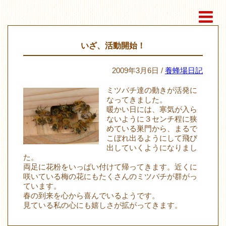
いざ、活動開始！
2009年3月6日 /
養蜂場日記
ミツバチ達の動きが活発に
なってきました。
暖かい日には、寒気が入ら
ないように３センチ程に狭
めている巣門から、まるで
こぼれ出るようにして飛び
出していくようになりまし
た。
両足に花粉をいっぱい付けて帰ってきます。近くに
咲いている梅の花にもたくさんのミツバチが群がっ
ています。
春の到来を心から喜んでいるようです。
見ている私の心にも嬉しさが拡がってきます。