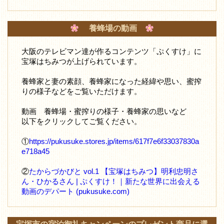
養蜂場の動画
大阪のテレビマン達が作るコンテンツ「ぷくすけ」に
宝塚はちみつが上げられています。
養蜂家と妻の素顔、養蜂家になった経緯や思い、蜜搾
りの様子などをご覧いただけます。
動画 養蜂場・蜜搾りの様子・養蜂家の思いなど
以下をクリックしてご覧ください。
①
https://pukusuke.stores.jp/items/617f7e6f33037830a
e718a45
②
たからづかびと vol.1 【宝塚はちみつ】明利忠明さ
ん・ひかるさん | ぷくすけ！｜新たな世界に出会える
動画のデパート (pukusuke.com)