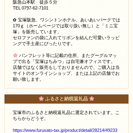
阪急山本駅 徒歩５分
TEL 0797-62-7101
✿ 宝塚阪急、ワシントンホテル、あいあいパークでは
170ｇ（ホームページでは取り扱い無し）と「ミニ宝
塚」を販売しています。
セロファンの袋に入れてリボンを結んだ可愛いラッピ
ングで手土産にぴったりです。
パンフレット等に記載の住所、またグーグルマッ
プで出る「宝塚はちみつ」は自宅兼オフィスです。
店舗ではなく販売もしておりませんので、ご購入は当
サイトのオンラインショップ、または上記の店舗でお
願い致します。
ふるさと納税返礼品
宝塚市のふるさと納税返礼品に選定されています。こ
ちらからどうぞ。
https://www.furusato-tax.jp/product/detail/28214/49233