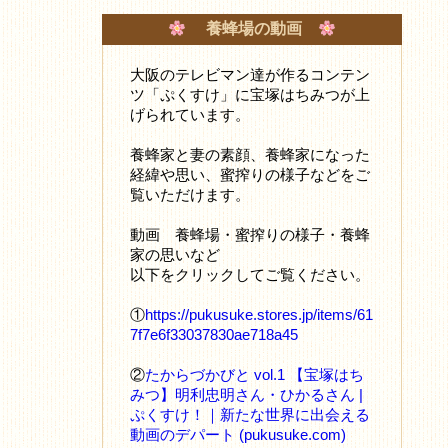
養蜂場の動画
大阪のテレビマン達が作るコンテン
ツ「ぷくすけ」に宝塚はちみつが上
げられています。
養蜂家と妻の素顔、養蜂家になった
経緯や思い、蜜搾りの様子などをご
覧いただけます。
動画 養蜂場・蜜搾りの様子・養蜂
家の思いなど
以下をクリックしてご覧ください。
①
https://pukusuke.stores.jp/items/61
7f7e6f33037830ae718a45
②
たからづかびと vol.1 【宝塚はち
みつ】明利忠明さん・ひかるさん |
ぷくすけ！｜新たな世界に出会える
動画のデパート (pukusuke.com)