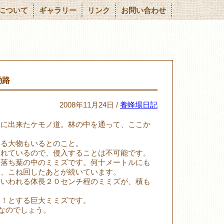
について
ギャラリー
リンク
お問い合わせ
勤路
2008年11月24日 /
養蜂場日記
ろに出来たケモノ道。林の中を通って、ここか
える大物もいるとのこと。
まれているので、侵入することは不可能です。
た落ち葉の中のミミズです。何十メートルにも
し、こね回したあとが続いています。
といわれる体長２０センチ程のミミズが、積も
ッ！とする巨大ミミズです。
のなのでしょう。