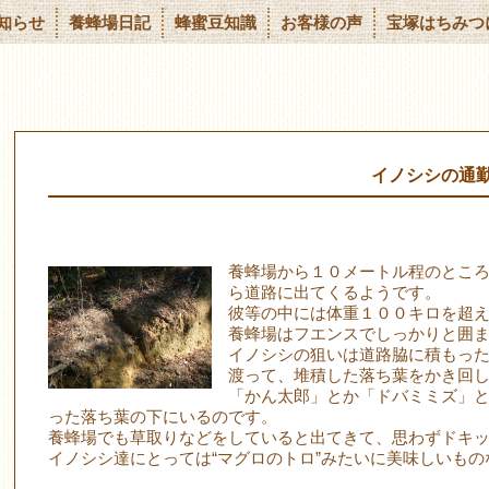
知らせ
養蜂場日記
蜂蜜豆知識
お客様の声
宝塚はちみつ
イノシシの通
養蜂場から１０メートル程のとこ
ら道路に出てくるようです。
彼等の中には体重１００キロを超
養蜂場はフエンスでしっかりと囲
イノシシの狙いは道路脇に積もっ
渡って、堆積した落ち葉をかき回
「かん太郎」とか「ドバミミズ」
った落ち葉の下にいるのです。
養蜂場でも草取りなどをしていると出てきて、思わずドキ
イノシシ達にとっては“マグロのトロ”みたいに美味しいも