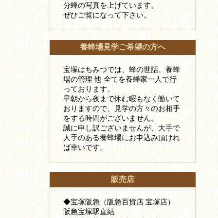
分蜂の写真を上げています。
ぜひご覧になって下さい。
養蜂場見学ご希望の方へ
宝塚はちみつでは、蜂の世話、養蜂
場の管理 他 全てを養蜂家一人で行
っております。
早朝から夜まで休む暇もなく働いて
おりますので、見学の方々のお相手
をする時間がございません。
誠に申し訳ございませんが、大手で
人手のある養蜂場にお申込み頂けれ
ば幸いです。
販売店
◆宝塚阪急（阪急百貨店 宝塚店）
阪急宝塚駅直結