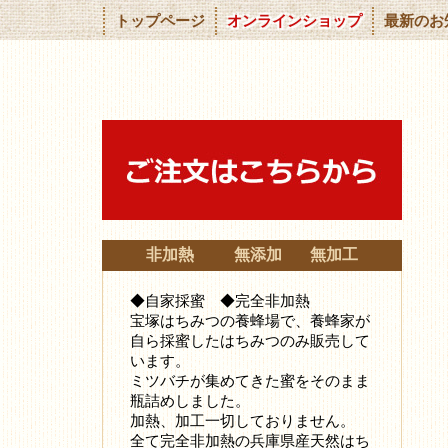
トップページ
オンラインショップ
最新のお
非加熱 無添加 無加工
◆自家採蜜 ◆完全非加熱
宝塚はちみつの養蜂場で、養蜂家が
自ら採蜜したはちみつ
のみ販売して
います。
ミツバチが集めてきた蜜をそのまま
瓶詰めしました。
加熱、加工一切しておりません。
全て完全非加熱の兵庫県産天然はち