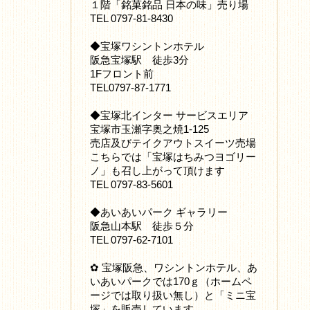
１階「銘菓銘品 日本の味」売り場
TEL 0797-81-8430
◆宝塚ワシントンホテル
阪急宝塚駅 徒歩3分
1Fフロント前
TEL0797-87-1771
◆宝塚北インター サービスエリア
宝塚市玉瀬字奥之焼1-125
売店及びテイクアウトスイーツ売場
こちらでは「宝塚はちみつヨゴリー
ノ」も召し上がって頂けます
TEL 0797-83-5601
◆あいあいパーク ギャラリー
阪急山本駅 徒歩５分
TEL 0797-62-7101
✿ 宝塚阪急、ワシントンホテル、あ
いあいパークでは170ｇ（ホームペ
ージでは取り扱い無し）と「ミニ宝
塚」を販売しています。