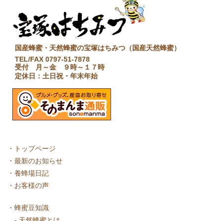
国産蜂蜜・天然蜂蜜の宝塚はちみつ（国産天然蜂蜜）
TEL/FAX 0797-51-7878
受付 月～金 ９時～１７時
定休日：土日祝・年末年始
・
トップページ
・
最新のお知らせ
・
養蜂場日記
・
お客様の声
・
蜂蜜豆知識
-
天然蜂蜜とは