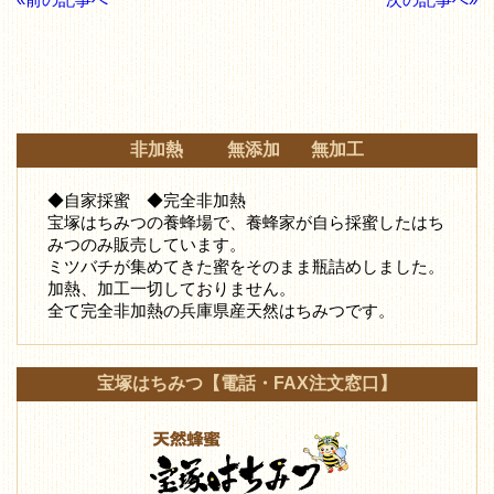
非加熱 無添加 無加工
◆自家採蜜 ◆完全非加熱
宝塚はちみつの養蜂場で、養蜂家が自ら採蜜したはち
みつ
のみ販売しています。
ミツバチが集めてきた蜜をそのまま瓶詰めしました。
加熱、加工一切しておりません。
全て完全非加熱の兵庫県産天然はちみつです。
宝塚はちみつ【電話・FAX注文窓口】