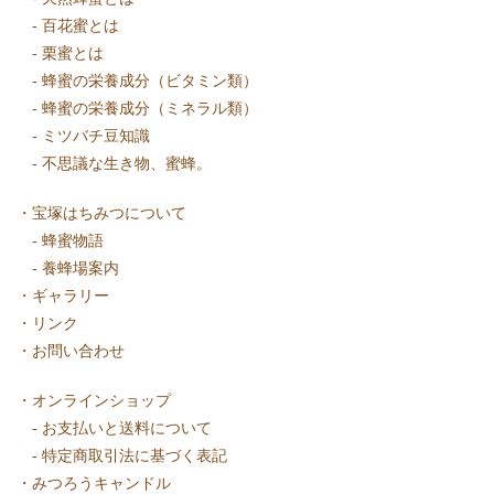
-
百花蜜とは
-
栗蜜とは
-
蜂蜜の栄養成分（ビタミン類）
-
蜂蜜の栄養成分（ミネラル類）
-
ミツバチ豆知識
-
不思議な生き物、蜜蜂。
・
宝塚はちみつについて
-
蜂蜜物語
-
養蜂場案内
・
ギャラリー
・
リンク
・
お問い合わせ
・
オンラインショップ
-
お支払いと送料について
-
特定商取引法に基づく表記
・
みつろうキャンドル