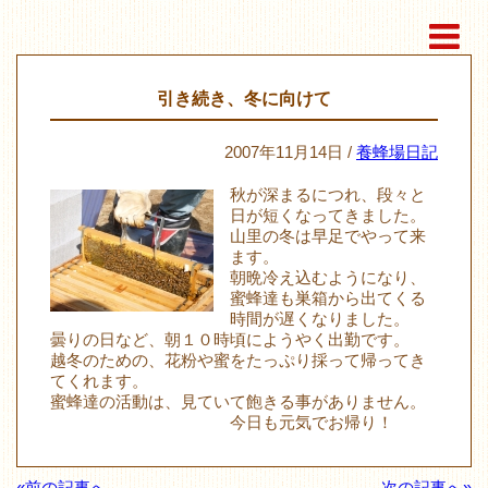
引き続き、冬に向けて
2007年11月14日 /
養蜂場日記
秋が深まるにつれ、段々と
日が短くなってきました。
山里の冬は早足でやって来
ます。
朝晩冷え込むようになり、
蜜蜂達も巣箱から出てくる
時間が遅くなりました。
曇りの日など、朝１０時頃にようやく出勤です。
越冬のための、花粉や蜜をたっぷり採って帰ってき
てくれます。
蜜蜂達の活動は、見ていて飽きる事がありません。
今日も元気でお帰り！
«前の記事へ
次の記事へ»