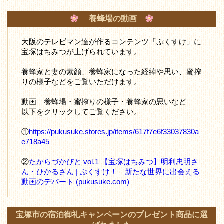
養蜂場の動画
大阪のテレビマン達が作るコンテンツ「ぷくすけ」に
宝塚はちみつが上げられています。
養蜂家と妻の素顔、養蜂家になった経緯や思い、蜜搾
りの様子などをご覧いただけます。
動画 養蜂場・蜜搾りの様子・養蜂家の思いなど
以下をクリックしてご覧ください。
①
https://pukusuke.stores.jp/items/617f7e6f33037830a
e718a45
②
たからづかびと vol.1 【宝塚はちみつ】明利忠明さ
ん・ひかるさん | ぷくすけ！｜新たな世界に出会える
動画のデパート (pukusuke.com)
宝塚市の宿泊御礼キャンペーンのプレゼント商品に選