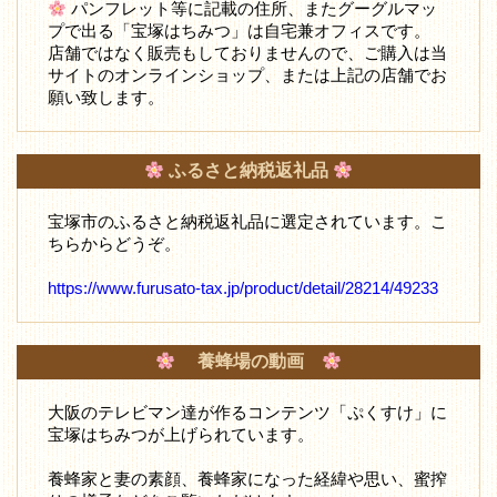
パンフレット等に記載の住所、またグーグルマッ
プで出る「宝塚はちみつ」は自宅兼オフィスです。
店舗ではなく販売もしておりませんので、ご購入は当
サイトのオンラインショップ、または上記の店舗でお
願い致します。
ふるさと納税返礼品
宝塚市のふるさと納税返礼品に選定されています。こ
ちらからどうぞ。
https://www.furusato-tax.jp/product/detail/28214/49233
養蜂場の動画
大阪のテレビマン達が作るコンテンツ「ぷくすけ」に
宝塚はちみつが上げられています。
養蜂家と妻の素顔、養蜂家になった経緯や思い、蜜搾