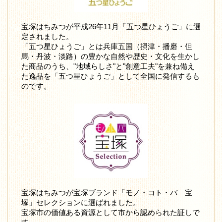
宝塚はちみつが平成26年11月「五つ星ひょうご」に選
定されました。
「五つ星ひょうご」とは兵庫五国（摂津・播磨・但
馬・丹波・淡路）の豊かな自然や歴史・文化を生かし
た商品のうち、"地域らしさ"と"創意工夫"を兼ね備え
た逸品を「五つ星ひょうご」として全国に発信するも
のです。
宝塚はちみつが宝塚ブランド「モノ・コト・バ 宝
塚」セレクションに選ばれました。
宝塚市の価値ある資源として市から認められた証しで