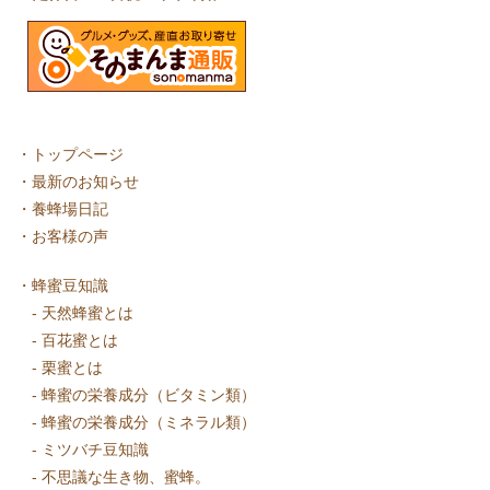
・
トップページ
・
最新のお知らせ
・
養蜂場日記
・
お客様の声
・
蜂蜜豆知識
-
天然蜂蜜とは
-
百花蜜とは
-
栗蜜とは
-
蜂蜜の栄養成分（ビタミン類）
-
蜂蜜の栄養成分（ミネラル類）
-
ミツバチ豆知識
-
不思議な生き物、蜜蜂。