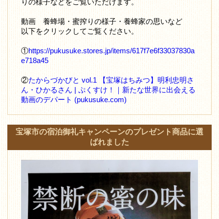
りの様子などをご覧いただけます。
動画 養蜂場・蜜搾りの様子・養蜂家の思いなど
以下をクリックしてご覧ください。
①
https://pukusuke.stores.jp/items/617f7e6f33037830a
e718a45
②
たからづかびと vol.1 【宝塚はちみつ】明利忠明さ
ん・ひかるさん | ぷくすけ！｜新たな世界に出会える
動画のデパート (pukusuke.com)
宝塚市の宿泊御礼キャンペーンのプレゼント商品に選
ばれました