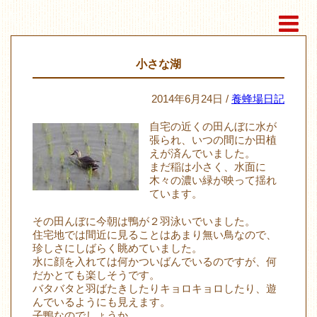
小さな湖
2014年6月24日 /
養蜂場日記
自宅の近くの田んぼに水が
張られ、いつの間にか田植
えが済んでいました。
まだ稲は小さく、水面に
木々の濃い緑が映って揺れ
ています。
その田んぼに今朝は鴨が２羽泳いでいました。
住宅地では間近に見ることはあまり無い鳥なので、
珍しさにしばらく眺めていました。
水に顔を入れては何かついばんでいるのですが、何
だかとても楽しそうです。
バタバタと羽ばたきしたりキョロキョロしたり、遊
んでいるようにも見えます。
子鴨なのでしょうか。