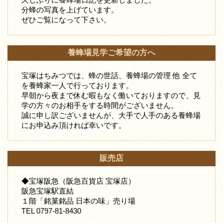
分蜂の写真を上げています。
ぜひご覧になって下さい。
養蜂場見学ご希望の方へ
宝塚はちみつでは、蜂の世話、養蜂場の管理 他 全て
を養蜂家一人で行っております。
早朝から夜まで休む暇もなく働いておりますので、見
学の方々のお相手をする時間がございません。
誠に申し訳ございませんが、大手で人手のある養蜂場
にお申込み頂ければ幸いです。
販売店
◆宝塚阪急（阪急百貨店 宝塚店）
阪急宝塚駅直結
１階「銘菓銘品 日本の味」売り場
TEL 0797-81-8430