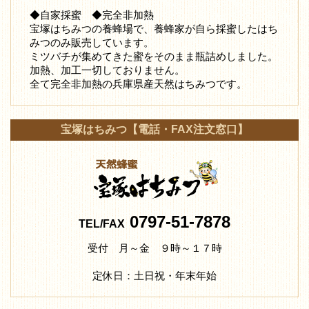
◆自家採蜜 ◆完全非加熱
宝塚はちみつの養蜂場で、養蜂家が自ら採蜜したはち
みつ
のみ販売しています。
ミツバチが集めてきた蜜をそのまま瓶詰めしました。
加熱、加工一切しておりません。
全て完全非加熱の兵庫県産天然はちみつです。
宝塚はちみつ【電話・FAX注文窓口】
0797-51-7878
TEL/FAX
受付 月～金 ９時～１７時
定休日：土日祝・年末年始