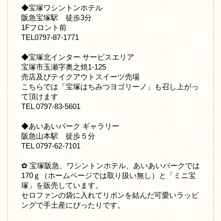
◆宝塚ワシントンホテル
阪急宝塚駅 徒歩3分
1Fフロント前
TEL0797-87-1771
◆宝塚北インター サービスエリア
宝塚市玉瀬字奥之焼1-125
売店及びテイクアウトスイーツ売場
こちらでは「宝塚はちみつヨゴリーノ」も召し上がっ
て頂けます
TEL 0797-83-5601
◆あいあいパーク ギャラリー
阪急山本駅 徒歩５分
TEL 0797-62-7101
✿ 宝塚阪急、ワシントンホテル、あいあいパークでは
170ｇ（ホームページでは取り扱い無し）と「ミニ宝
塚」を販売しています。
セロファンの袋に入れてリボンを結んだ可愛いラッピ
ングで手土産にぴったりです。