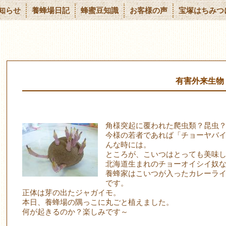
知らせ
養蜂場日記
蜂蜜豆知識
お客様の声
宝塚はちみつ
有害外来生物
角様突起に覆われた爬虫類？昆虫
今様の若者であれば「チョーヤバ
んな時には。
ところが、こいつはとっても美味
北海道生まれのチョーオイシイ奴
養蜂家はこいつが入ったカレーラ
です。
正体は芽の出たジャガイモ。
本日、養蜂場の隅っこに丸ごと植えました。
何が起きるのか？楽しみです～