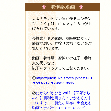
養蜂場の動画
大阪のテレビマン達が作るコンテン
ツ「ぷくすけ」に宝塚はちみつが上
げられています。
養蜂家と妻の素顔、養蜂家になった
経緯や思い、蜜搾りの様子などをご
覧いただけます。
動画 養蜂場・蜜搾りの様子・養蜂
家の思いなど
以下をクリックしてご覧ください。
①
https://pukusuke.stores.jp/items/61
7f7e6f33037830ae718a45
②
たからづかびと vol.1 【宝塚はち
みつ】明利忠明さん・ひかるさん |
ぷくすけ！｜新たな世界に出会える
動画のデパート (pukusuke.com)