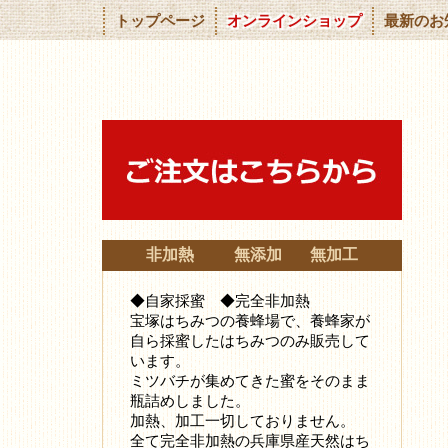
トップページ
オンラインショップ
最新のお
非加熱 無添加 無加工
◆自家採蜜 ◆完全非加熱
宝塚はちみつの養蜂場で、養蜂家が
自ら採蜜したはちみつ
のみ販売して
います。
ミツバチが集めてきた蜜をそのまま
瓶詰めしました。
加熱、加工一切しておりません。
全て完全非加熱の兵庫県産天然はち