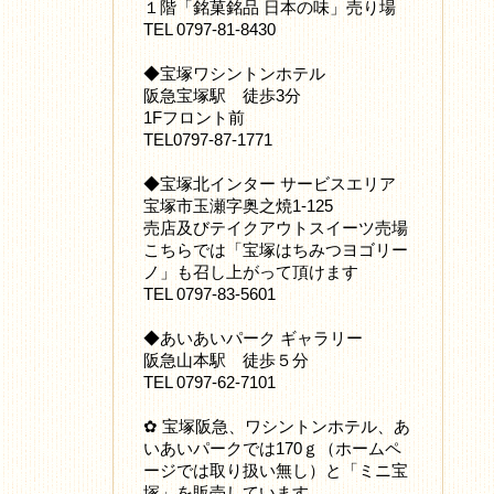
１階「銘菓銘品 日本の味」売り場
TEL 0797-81-8430
◆宝塚ワシントンホテル
阪急宝塚駅 徒歩3分
1Fフロント前
TEL0797-87-1771
◆宝塚北インター サービスエリア
宝塚市玉瀬字奥之焼1-125
売店及びテイクアウトスイーツ売場
こちらでは「宝塚はちみつヨゴリー
ノ」も召し上がって頂けます
TEL 0797-83-5601
◆あいあいパーク ギャラリー
阪急山本駅 徒歩５分
TEL 0797-62-7101
✿ 宝塚阪急、ワシントンホテル、あ
いあいパークでは170ｇ（ホームペ
ージでは取り扱い無し）と「ミニ宝
塚」を販売しています。