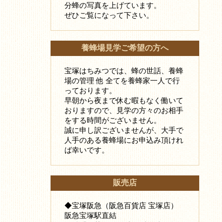
分蜂の写真を上げています。
ぜひご覧になって下さい。
養蜂場見学ご希望の方へ
宝塚はちみつでは、蜂の世話、養蜂
場の管理 他 全てを養蜂家一人で行
っております。
早朝から夜まで休む暇もなく働いて
おりますので、見学の方々のお相手
をする時間がございません。
誠に申し訳ございませんが、大手で
人手のある養蜂場にお申込み頂けれ
ば幸いです。
販売店
◆宝塚阪急（阪急百貨店 宝塚店）
阪急宝塚駅直結