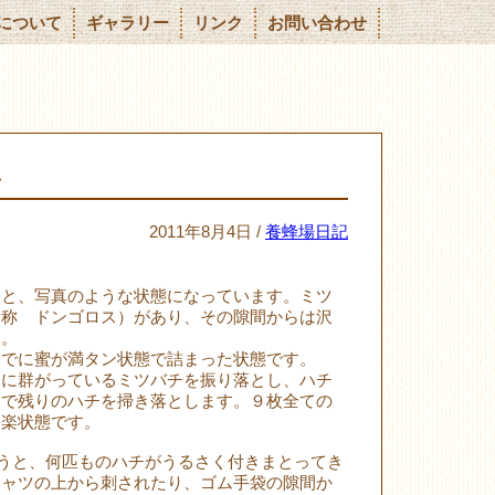
について
ギャラリー
リンク
お問い合わせ
４
2011年8月4日 /
養蜂場日記
ると、写真のような状態になっています。ミツ
通称 ドンゴロス）があり、その隙間からは沢
す。
すでに蜜が満タン状態で詰まった状態です。
うに群がっているミツバチを振り落とし、ハチ
シで残りのハチを掃き落とします。９枚全ての
神楽状態です。
そうと、何匹ものハチがうるさく付きまとってき
シャツの上から刺されたり、ゴム手袋の隙間か