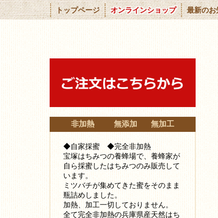
トップページ
オンラインショップ
最新のお
非加熱 無添加 無加工
◆自家採蜜 ◆完全非加熱
宝塚はちみつの養蜂場で、養蜂家が
自ら採蜜したはちみつ
のみ販売して
います。
ミツバチが集めてきた蜜をそのまま
瓶詰めしました。
加熱、加工一切しておりません。
全て完全非加熱の兵庫県産天然はち