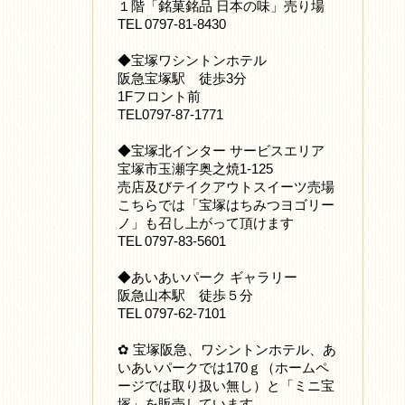
１階「銘菓銘品 日本の味」売り場
TEL 0797-81-8430
◆宝塚ワシントンホテル
阪急宝塚駅 徒歩3分
1Fフロント前
TEL0797-87-1771
◆宝塚北インター サービスエリア
宝塚市玉瀬字奥之焼1-125
売店及びテイクアウトスイーツ売場
こちらでは「宝塚はちみつヨゴリー
ノ」も召し上がって頂けます
TEL 0797-83-5601
◆あいあいパーク ギャラリー
阪急山本駅 徒歩５分
TEL 0797-62-7101
✿ 宝塚阪急、ワシントンホテル、あ
いあいパークでは170ｇ（ホームペ
ージでは取り扱い無し）と「ミニ宝
塚」を販売しています。