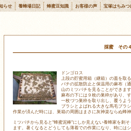
知らせ
養蜂場日記
蜂蜜豆知識
お客様の声
宝塚はちみつ
採蜜 その
ドンゴロス
上段の貯蜜用箱（継箱）の蓋を取
バチの拡散防止と保温用の麻布（
山のミツバチを見ることができま
麻布の下には９枚の巣枠があり、
一枚づつ巣枠を取り出し、覆うよ
ブラシとよばれる大きな馬毛ブラ
作業が済んだ時には、巣箱の周囲はまさに灰神楽ならぬ蜂
ミツバチから見ると”蜂蜜泥棒”にしか見えない養蜂家を刺
ます。暑くなるとどうしても薄着での作業になり、時には