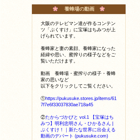
養蜂場の動画
大阪のテレビマン達が作るコンテン
ツ「ぷくすけ」に宝塚はちみつが上
げられています。
養蜂家と妻の素顔、養蜂家になった
経緯や思い、蜜搾りの様子などをご
覧いただけます。
動画 養蜂場・蜜搾りの様子・養蜂
家の思いなど
以下をクリックしてご覧ください。
①
https://pukusuke.stores.jp/items/61
7f7e6f33037830ae718a45
②
たからづかびと vol.1 【宝塚はち
みつ】明利忠明さん・ひかるさん |
ぷくすけ！｜新たな世界に出会える
動画のデパート (pukusuke.com)