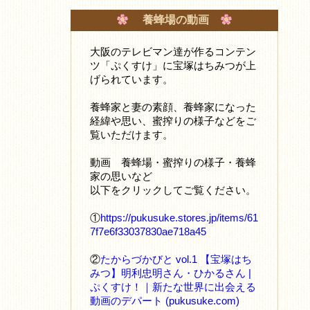
養蜂場の動画
大阪のテレビマン達が作るコンテン
ツ「ぷくすけ」に宝塚はちみつが上
げられています。
養蜂家と妻の素顔、養蜂家になった
経緯や思い、蜜搾りの様子などをご
覧いただけます。
動画 養蜂場・蜜搾りの様子・養蜂
家の思いなど
以下をクリックしてご覧ください。
①
https://pukusuke.stores.jp/items/61
7f7e6f33037830ae718a45
②
たからづかびと vol.1 【宝塚はち
みつ】明利忠明さん・ひかるさん |
ぷくすけ！｜新たな世界に出会える
動画のデパート (pukusuke.com)