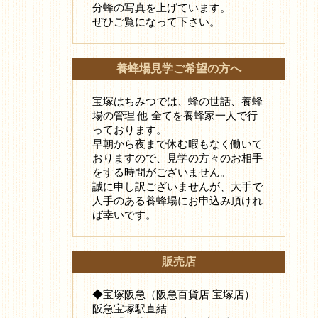
分蜂の写真を上げています。
ぜひご覧になって下さい。
養蜂場見学ご希望の方へ
宝塚はちみつでは、蜂の世話、養蜂
場の管理 他 全てを養蜂家一人で行
っております。
早朝から夜まで休む暇もなく働いて
おりますので、見学の方々のお相手
をする時間がございません。
誠に申し訳ございませんが、大手で
人手のある養蜂場にお申込み頂けれ
ば幸いです。
販売店
◆宝塚阪急（阪急百貨店 宝塚店）
阪急宝塚駅直結