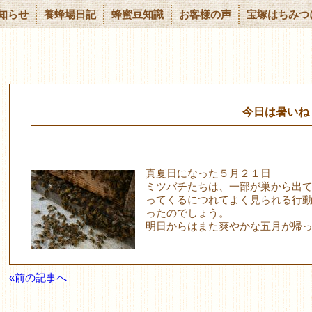
知らせ
養蜂場日記
蜂蜜豆知識
お客様の声
宝塚はちみつ
今日は暑いね
真夏日になった５月２１日
ミツバチたちは、一部が巣から出
ってくるにつれてよく見られる行
ったのでしょう。
明日からはまた爽やかな五月が帰
«前の記事へ