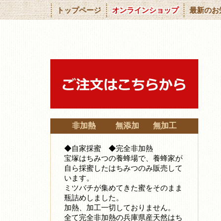
トップページ
オンラインショップ
最新のお
非加熱 無添加 無加工
◆自家採蜜 ◆完全非加熱
宝塚はちみつの養蜂場で、養蜂家が
自ら採蜜したはちみつ
のみ販売して
います。
ミツバチが集めてきた蜜をそのまま
瓶詰めしました。
加熱、加工一切しておりません。
全て完全非加熱の兵庫県産天然はち