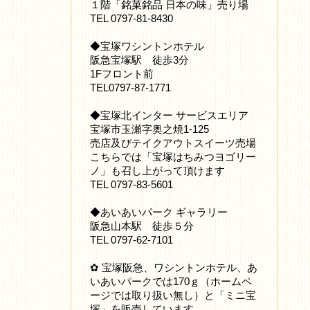
１階「銘菓銘品 日本の味」売り場
TEL 0797-81-8430
◆宝塚ワシントンホテル
阪急宝塚駅 徒歩3分
1Fフロント前
TEL0797-87-1771
◆宝塚北インター サービスエリア
宝塚市玉瀬字奥之焼1-125
売店及びテイクアウトスイーツ売場
こちらでは「宝塚はちみつヨゴリー
ノ」も召し上がって頂けます
TEL 0797-83-5601
◆あいあいパーク ギャラリー
阪急山本駅 徒歩５分
TEL 0797-62-7101
✿ 宝塚阪急、ワシントンホテル、あ
いあいパークでは170ｇ（ホームペ
ージでは取り扱い無し）と「ミニ宝
塚」を販売しています。