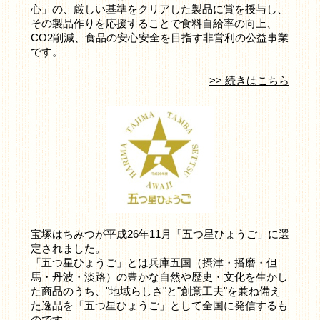
心」の、厳しい基準をクリアした製品に賞を授与し、
その製品作りを応援することで食料自給率の向上、
CO2削減、食品の安心安全を目指す非営利の公益事業
です。
>> 続きはこちら
宝塚はちみつが平成26年11月「五つ星ひょうご」に選
定されました。
「五つ星ひょうご」とは兵庫五国（摂津・播磨・但
馬・丹波・淡路）の豊かな自然や歴史・文化を生かし
た商品のうち、"地域らしさ"と"創意工夫"を兼ね備え
た逸品を「五つ星ひょうご」として全国に発信するも
のです。