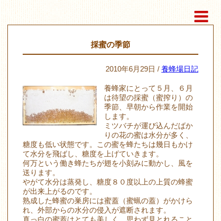
採蜜の季節
2010年6月29日 /
養蜂場日記
養蜂家にとって５月、６月
は待望の採蜜（蜜搾り）の
季節、早朝から作業を開始
します。
ミツバチが運び込んだばか
りの花の蜜は水分が多く、
糖度も低い状態です。この蜜を蜂たちは幾日もかけ
て水分を飛ばし、糖度を上げていきます。
何万という働き蜂たちが翅を小刻みに動かし、風を
送ります。
やがて水分は蒸発し、糖度８０度以上の上質の蜂蜜
が出来上がるのです。
熟成した蜂蜜の巣房には蜜蓋（蜜蝋の蓋）がかけら
れ、外部からの水分の侵入が遮断されます。
真っ白の蜜蓋はとても美しく、思わず見とれること