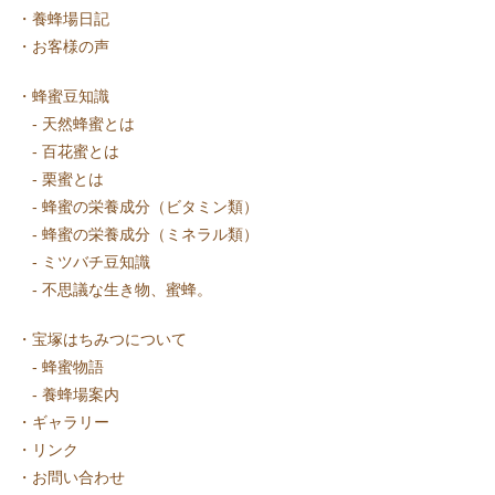
・
養蜂場日記
・
お客様の声
・
蜂蜜豆知識
-
天然蜂蜜とは
-
百花蜜とは
-
栗蜜とは
-
蜂蜜の栄養成分（ビタミン類）
-
蜂蜜の栄養成分（ミネラル類）
-
ミツバチ豆知識
-
不思議な生き物、蜜蜂。
・
宝塚はちみつについて
-
蜂蜜物語
-
養蜂場案内
・
ギャラリー
・
リンク
・
お問い合わせ