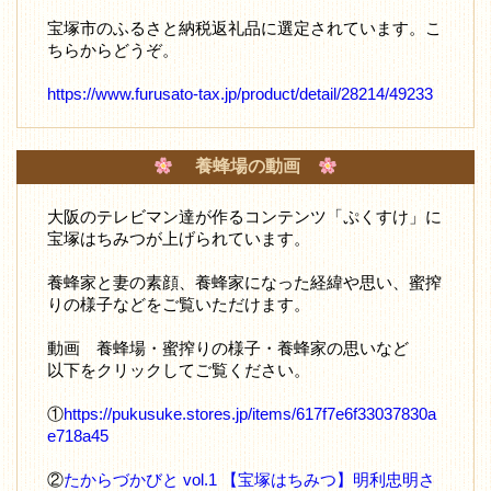
宝塚市のふるさと納税返礼品に選定されています。こ
ちらからどうぞ。
https://www.furusato-tax.jp/product/detail/28214/49233
養蜂場の動画
大阪のテレビマン達が作るコンテンツ「ぷくすけ」に
宝塚はちみつが上げられています。
養蜂家と妻の素顔、養蜂家になった経緯や思い、蜜搾
りの様子などをご覧いただけます。
動画 養蜂場・蜜搾りの様子・養蜂家の思いなど
以下をクリックしてご覧ください。
①
https://pukusuke.stores.jp/items/617f7e6f33037830a
e718a45
②
たからづかびと vol.1 【宝塚はちみつ】明利忠明さ