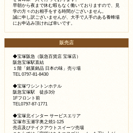
早朝から夜まで休む暇もなく働いておりますので、見
学の方々のお相手をする時間がございません。
誠に申し訳ございませんが、大手で人手のある養蜂場
にお申込み頂ければ幸いです。
販売店
◆宝塚阪急（阪急百貨店 宝塚店）
阪急宝塚駅直結
１階「銘菓銘品 日本の味」売り場
TEL 0797-81-8430
◆宝塚ワシントンホテル
阪急宝塚駅 徒歩3分
1Fフロント前
TEL0797-87-1771
◆宝塚北インター サービスエリア
宝塚市玉瀬字奥之焼1-125
売店及びテイクアウトスイーツ売場