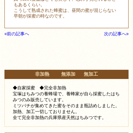
もあるくらい。
こうして熟成された蜂蜜は、昼間の蜜が混じらない
早朝が採蜜の時なのです。
«前の記事へ
次の記事へ»
非加熱 無添加 無加工
◆自家採蜜 ◆完全非加熱
宝塚はちみつの養蜂場で、養蜂家が自ら採蜜したはち
みつ
のみ販売しています。
ミツバチが集めてきた蜜をそのまま瓶詰めしました。
加熱、加工一切しておりません。
全て完全非加熱の兵庫県産天然はちみつです。