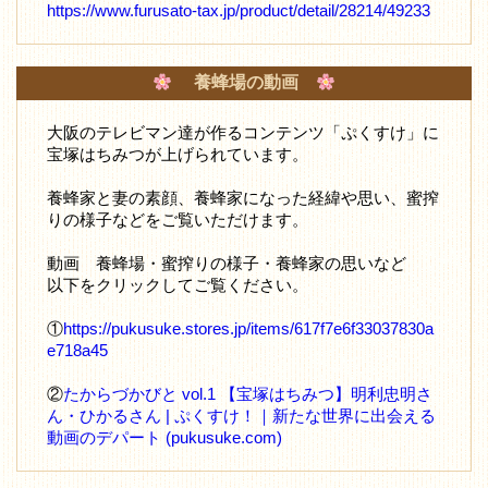
https://www.furusato-tax.jp/product/detail/28214/49233
養蜂場の動画
大阪のテレビマン達が作るコンテンツ「ぷくすけ」に
宝塚はちみつが上げられています。
養蜂家と妻の素顔、養蜂家になった経緯や思い、蜜搾
りの様子などをご覧いただけます。
動画 養蜂場・蜜搾りの様子・養蜂家の思いなど
以下をクリックしてご覧ください。
①
https://pukusuke.stores.jp/items/617f7e6f33037830a
e718a45
②
たからづかびと vol.1 【宝塚はちみつ】明利忠明さ
ん・ひかるさん | ぷくすけ！｜新たな世界に出会える
動画のデパート (pukusuke.com)