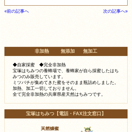
«前の記事へ
次の記事へ»
非加熱 無添加 無加工
◆自家採蜜 ◆完全非加熱
宝塚はちみつの養蜂場で、養蜂家が自ら採蜜したはち
みつ
のみ販売しています。
ミツバチが集めてきた蜜をそのまま瓶詰めしました。
加熱、加工一切しておりません。
全て完全非加熱の兵庫県産天然はちみつです。
宝塚はちみつ【電話・FAX注文窓口】