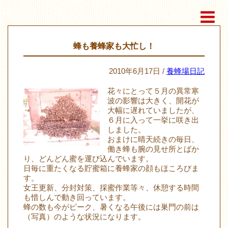
蜂も養蜂家も大忙し！
2010年6月17日 /
養蜂場日記
花々にとって５月の異常寒
波の影響は大きく、開花が
大幅に遅れていましたが、
６月に入って一挙に咲き出
しました。
おまけに晴天続きの毎日、
働き蜂も腕の見せ所とばか
り、どんどん蜜を運び込んでいます。
日毎に重たくなる貯蜜箱に養蜂家の顔もほころびま
す。
女王更新、分封対策、採蜜作業等々、休憩する時間
も惜しんで動き回っています。
蜂の数も今がピーク、暑くなる午後には巣門の前は
（写真）のような状況になります。