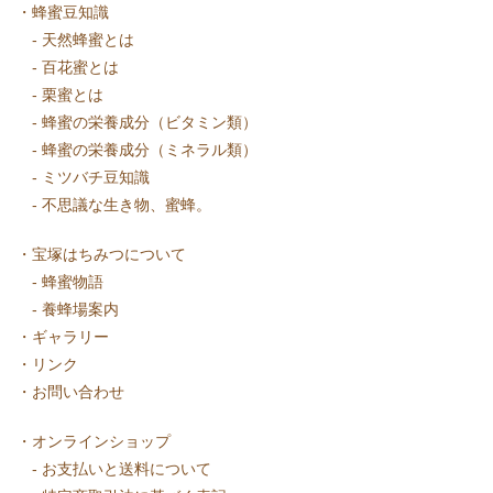
・
蜂蜜豆知識
-
天然蜂蜜とは
-
百花蜜とは
-
栗蜜とは
-
蜂蜜の栄養成分（ビタミン類）
-
蜂蜜の栄養成分（ミネラル類）
-
ミツバチ豆知識
-
不思議な生き物、蜜蜂。
・
宝塚はちみつについて
-
蜂蜜物語
-
養蜂場案内
・
ギャラリー
・
リンク
・
お問い合わせ
・
オンラインショップ
-
お支払いと送料について