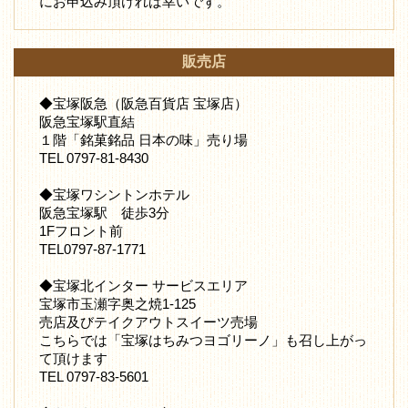
にお申込み頂ければ幸いです。
販売店
◆宝塚阪急（阪急百貨店 宝塚店）
阪急宝塚駅直結
１階「銘菓銘品 日本の味」売り場
TEL 0797-81-8430
◆宝塚ワシントンホテル
阪急宝塚駅 徒歩3分
1Fフロント前
TEL0797-87-1771
◆宝塚北インター サービスエリア
宝塚市玉瀬字奥之焼1-125
売店及びテイクアウトスイーツ売場
こちらでは「宝塚はちみつヨゴリーノ」も召し上がっ
て頂けます
TEL 0797-83-5601