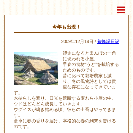
今年も出現！
2009年12月19日 /
養蜂場日記
師走になると田んぼの一角
に現われる小屋。
早春の食材“うど”を栽培する
ためのものです。
昔に比べて栽培農家も減
り、冬の風物詩としては貴
重な存在になってきていま
す。
木枯らしを遮り、日光を遮断する麦わら小屋の中、
ウドはどんどん成長していきます。
ウグイスが鳴き始める頃、彼らの出番はやってきま
す。
食卓に春の香りを届け、本格的な春の到来を告げる
のです。