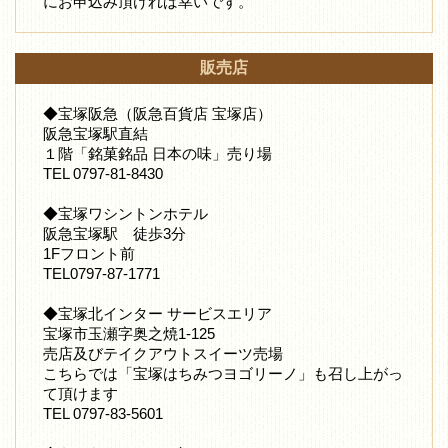
にお申込み頂ければ幸いです。
販売店
◆宝塚阪急（阪急百貨店 宝塚店）
阪急宝塚駅直結
１階「銘菓銘品 日本の味」売り場
TEL 0797-81-8430
◆宝塚ワシントンホテル
阪急宝塚駅 徒歩3分
1Fフロント前
TEL0797-87-1771
◆宝塚北インター サービスエリア
宝塚市玉瀬字奥之焼1-125
売店及びテイクアウトスイーツ売場
こちらでは「宝塚はちみつヨゴリーノ」も召し上がっ
て頂けます
TEL 0797-83-5601