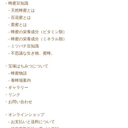
・
蜂蜜豆知識
-
天然蜂蜜とは
-
百花蜜とは
-
栗蜜とは
-
蜂蜜の栄養成分（ビタミン類）
-
蜂蜜の栄養成分（ミネラル類）
-
ミツバチ豆知識
-
不思議な生き物、蜜蜂。
・
宝塚はちみつについて
-
蜂蜜物語
-
養蜂場案内
・
ギャラリー
・
リンク
・
お問い合わせ
・
オンラインショップ
-
お支払いと送料について