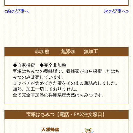
«前の記事へ
次の記事へ»
非加熱 無添加 無加工
◆自家採蜜 ◆完全非加熱
宝塚はちみつの養蜂場で、養蜂家が自ら採蜜したはち
みつ
のみ販売しています。
ミツバチが集めてきた蜜をそのまま瓶詰めしました。
加熱、加工一切しておりません。
全て完全非加熱の兵庫県産天然はちみつです。
宝塚はちみつ【電話・FAX注文窓口】