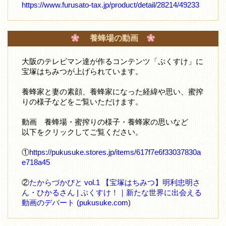
https://www.furusato-tax.jp/product/detail/28214/49233
養蜂場の動画
大阪のテレビマン達が作るコンテンツ「ぷくすけ」に
宝塚はちみつが上げられています。
養蜂家と妻の素顔、養蜂家になった経緯や思い、蜜搾
りの様子などをご覧いただけます。
動画 養蜂場・蜜搾りの様子・養蜂家の思いなど
以下をクリックしてご覧ください。
①
https://pukusuke.stores.jp/items/617f7e6f33037830a
e718a45
②
たからづかびと vol.1 【宝塚はちみつ】明利忠明さ
ん・ひかるさん | ぷくすけ！｜新たな世界に出会える
動画のデパート (pukusuke.com)