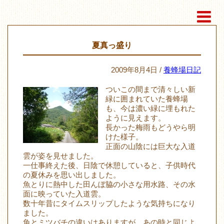
夏真っ盛り
2009年8月4日 /
養蜂場日記
ついこの間まで清々しい新
緑に囲まれていた養蜂場
も、今は濃い緑に埋もれた
ように見えます。
長かった梅雨もどうやら明
けた様子。
正面の山陰には巨大な入道
雲が姿を見せました。
一仕事終えた後、日陰で休憩していると、子供時代
の夏休みを思い出しました。
魚とりに熱中した田んぼ脇の小さな用水路、その水
面に映っていた入道雲。
数十年昔にタイムスリップしたような気持ちになり
ました。
魚とミツバチの違いはありますが、あの時と同じよ