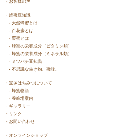
・
お客様の声
・
蜂蜜豆知識
-
天然蜂蜜とは
-
百花蜜とは
-
栗蜜とは
-
蜂蜜の栄養成分（ビタミン類）
-
蜂蜜の栄養成分（ミネラル類）
-
ミツバチ豆知識
-
不思議な生き物、蜜蜂。
・
宝塚はちみつについて
-
蜂蜜物語
-
養蜂場案内
・
ギャラリー
・
リンク
・
お問い合わせ
・
オンラインショップ