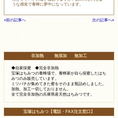
うな感覚で養蜂に夢中になっています。
«前の記事へ
次の記事へ»
非加熱 無添加 無加工
◆自家採蜜 ◆完全非加熱
宝塚はちみつの養蜂場で、養蜂家が自ら採蜜したはち
みつ
のみ販売しています。
ミツバチが集めてきた蜜をそのまま瓶詰めしました。
加熱、加工一切しておりません。
全て完全非加熱の兵庫県産天然はちみつです。
宝塚はちみつ【電話・FAX注文窓口】