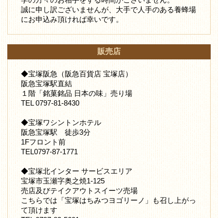
誠に申し訳ございませんが、大手で人手のある養蜂場
にお申込み頂ければ幸いです。
販売店
◆宝塚阪急（阪急百貨店 宝塚店）
阪急宝塚駅直結
１階「銘菓銘品 日本の味」売り場
TEL 0797-81-8430
◆宝塚ワシントンホテル
阪急宝塚駅 徒歩3分
1Fフロント前
TEL0797-87-1771
◆宝塚北インター サービスエリア
宝塚市玉瀬字奥之焼1-125
売店及びテイクアウトスイーツ売場
こちらでは「宝塚はちみつヨゴリーノ」も召し上がっ
て頂けます