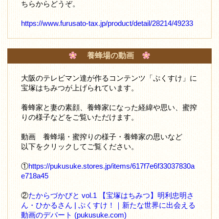
ちらからどうぞ。
https://www.furusato-tax.jp/product/detail/28214/49233
養蜂場の動画
大阪のテレビマン達が作るコンテンツ「ぷくすけ」に
宝塚はちみつが上げられています。
養蜂家と妻の素顔、養蜂家になった経緯や思い、蜜搾
りの様子などをご覧いただけます。
動画 養蜂場・蜜搾りの様子・養蜂家の思いなど
以下をクリックしてご覧ください。
①
https://pukusuke.stores.jp/items/617f7e6f33037830a
e718a45
②
たからづかびと vol.1 【宝塚はちみつ】明利忠明さ
ん・ひかるさん | ぷくすけ！｜新たな世界に出会える
動画のデパート (pukusuke.com)