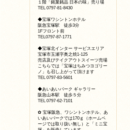
１階「銘菓銘品 日本の味」売り場
TEL 0797-81-8430
◆宝塚ワシントンホテル
阪急宝塚駅 徒歩3分
1Fフロント前
TEL0797-87-1771
◆宝塚北インター サービスエリア
宝塚市玉瀬字奥之焼1-125
売店及びテイクアウトスイーツ売場
こちらでは「宝塚はちみつヨゴリー
ノ」も召し上がって頂けます
TEL 0797-83-5601
◆あいあいパーク ギャラリー
阪急山本駅 徒歩５分
TEL 0797-62-7101
✿ 宝塚阪急、ワシントンホテル、あ
いあいパークでは170ｇ（ホームペ
ージでは取り扱い無し）と「ミニ宝
塚」を販売しています。