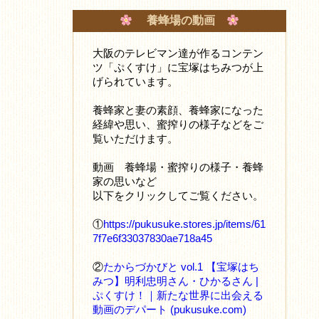
養蜂場の動画
大阪のテレビマン達が作るコンテン
ツ「ぷくすけ」に宝塚はちみつが上
げられています。
養蜂家と妻の素顔、養蜂家になった
経緯や思い、蜜搾りの様子などをご
覧いただけます。
動画 養蜂場・蜜搾りの様子・養蜂
家の思いなど
以下をクリックしてご覧ください。
①
https://pukusuke.stores.jp/items/61
7f7e6f33037830ae718a45
②
たからづかびと vol.1 【宝塚はち
みつ】明利忠明さん・ひかるさん |
ぷくすけ！｜新たな世界に出会える
動画のデパート (pukusuke.com)