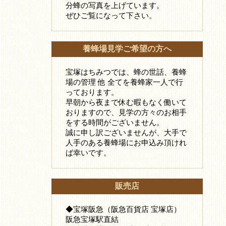
分蜂の写真を上げています。
ぜひご覧になって下さい。
養蜂場見学ご希望の方へ
宝塚はちみつでは、蜂の世話、養蜂
場の管理 他 全てを養蜂家一人で行
っております。
早朝から夜まで休む暇もなく働いて
おりますので、見学の方々のお相手
をする時間がございません。
誠に申し訳ございませんが、大手で
人手のある養蜂場にお申込み頂けれ
ば幸いです。
販売店
◆宝塚阪急（阪急百貨店 宝塚店）
阪急宝塚駅直結