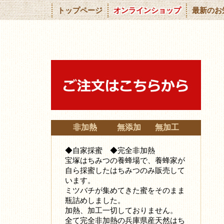
トップページ
オンラインショップ
最新のお
非加熱 無添加 無加工
◆自家採蜜 ◆完全非加熱
宝塚はちみつの養蜂場で、養蜂家が
自ら採蜜したはちみつ
のみ販売して
います。
ミツバチが集めてきた蜜をそのまま
瓶詰めしました。
加熱、加工一切しておりません。
全て完全非加熱の兵庫県産天然はち