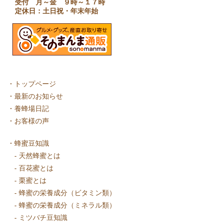
受付 月～金 ９時～１７時
定休日：土日祝・年末年始
・
トップページ
・
最新のお知らせ
・
養蜂場日記
・
お客様の声
・
蜂蜜豆知識
-
天然蜂蜜とは
-
百花蜜とは
-
栗蜜とは
-
蜂蜜の栄養成分（ビタミン類）
-
蜂蜜の栄養成分（ミネラル類）
-
ミツバチ豆知識