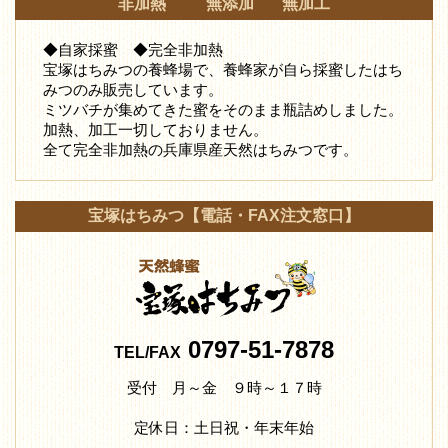
非加熱 無添加 無加工
◆自家採蜜 ◆完全非加熱
宝塚はちみつの養蜂場で、養蜂家が自ら採蜜したはち
みつ
のみ販売しています。
ミツバチが集めてきた蜜をそのまま瓶詰めしました。
加熱、加工一切しておりません。
全て完全非加熱の兵庫県産天然はちみつです。
宝塚はちみつ【電話・FAX注文窓口】
0797-51-7878
TEL/FAX
受付 月～金 ９時～１７時
定休日：土日祝・年末年始