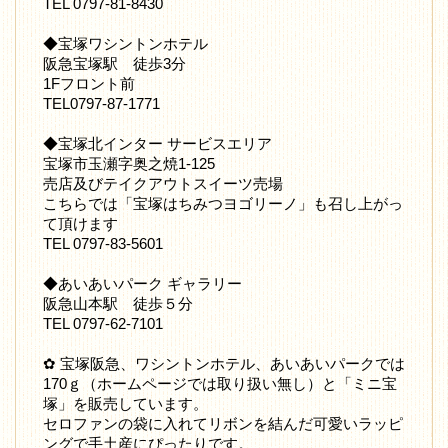
TEL 0797-81-8430
◆宝塚ワシントンホテル
阪急宝塚駅 徒歩3分
1Fフロント前
TEL0797-87-1771
◆宝塚北インター サービスエリア
宝塚市玉瀬字奥之焼1-125
売店及びテイクアウトスイーツ売場
こちらでは「宝塚はちみつヨゴリーノ」も召し上がっ
て頂けます
TEL 0797-83-5601
◆あいあいパーク ギャラリー
阪急山本駅 徒歩５分
TEL 0797-62-7101
✿ 宝塚阪急、ワシントンホテル、あいあいパークでは
170ｇ（ホームページでは取り扱い無し）と「ミニ宝
塚」を販売しています。
セロファンの袋に入れてリボンを結んだ可愛いラッピ
ングで手土産にぴったりです。