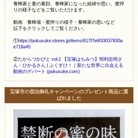
養蜂家と妻の素顔、養蜂家になった経緯や思い、蜜搾
りの様子などをご覧いただけます。
動画 養蜂場・蜜搾りの様子・養蜂家の思いなど
以下をクリックしてご覧ください。
①
https://pukusuke.stores.jp/items/617f7e6f33037830a
e718a45
②
たからづかびと vol.1 【宝塚はちみつ】明利忠明さ
ん・ひかるさん | ぷくすけ！｜新たな世界に出会える
動画のデパート (pukusuke.com)
宝塚市の宿泊御礼キャンペーンのプレゼント商品に選
ばれました