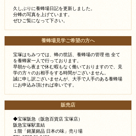
久しぶりに養蜂場日記を更新しました。
分蜂の写真を上げています。
ぜひご覧になって下さい。
養蜂場見学ご希望の方へ
宝塚はちみつでは、蜂の世話、養蜂場の管理 他 全て
を養蜂家一人で行っております。
早朝から夜まで休む暇もなく働いておりますので、見
学の方々のお相手をする時間がございません。
誠に申し訳ございませんが、大手で人手のある養蜂場
にお申込み頂ければ幸いです。
販売店
◆宝塚阪急（阪急百貨店 宝塚店）
阪急宝塚駅直結
１階「銘菓銘品 日本の味」売り場