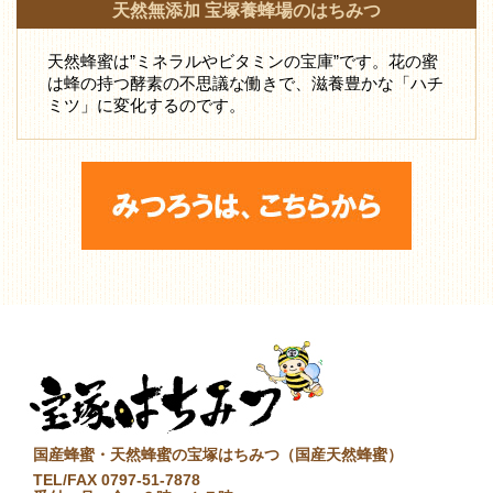
天然無添加 宝塚養蜂場のはちみつ
天然蜂蜜は”ミネラルやビタミンの宝庫”です。花の蜜
は蜂の持つ酵素の不思議な働きで、滋養豊かな「ハチ
ミツ」に変化するのです。
国産蜂蜜・天然蜂蜜の宝塚はちみつ（国産天然蜂蜜）
TEL/FAX 0797-51-7878