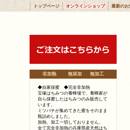
トップページ
オンラインショップ
最新のお
非加熱 無添加 無加工
◆自家採蜜 ◆完全非加熱
宝塚はちみつの養蜂場で、養蜂家が
自ら採蜜したはちみつ
のみ販売して
います。
ミツバチが集めてきた蜜をそのまま
瓶詰めしました。
加熱、加工一切しておりません。
全て完全非加熱の兵庫県産天然はち