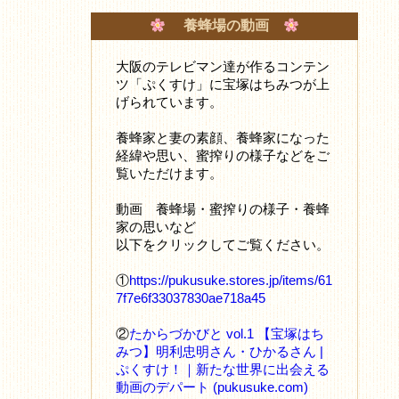
養蜂場の動画
大阪のテレビマン達が作るコンテン
ツ「ぷくすけ」に宝塚はちみつが上
げられています。
養蜂家と妻の素顔、養蜂家になった
経緯や思い、蜜搾りの様子などをご
覧いただけます。
動画 養蜂場・蜜搾りの様子・養蜂
家の思いなど
以下をクリックしてご覧ください。
①
https://pukusuke.stores.jp/items/61
7f7e6f33037830ae718a45
②
たからづかびと vol.1 【宝塚はち
みつ】明利忠明さん・ひかるさん |
ぷくすけ！｜新たな世界に出会える
動画のデパート (pukusuke.com)