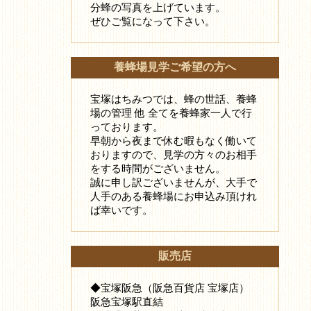
分蜂の写真を上げています。
ぜひご覧になって下さい。
養蜂場見学ご希望の方へ
宝塚はちみつでは、蜂の世話、養蜂
場の管理 他 全てを養蜂家一人で行
っております。
早朝から夜まで休む暇もなく働いて
おりますので、見学の方々のお相手
をする時間がございません。
誠に申し訳ございませんが、大手で
人手のある養蜂場にお申込み頂けれ
ば幸いです。
販売店
◆宝塚阪急（阪急百貨店 宝塚店）
阪急宝塚駅直結