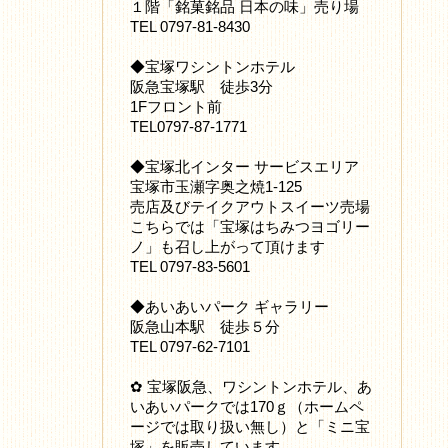
１階「銘菓銘品 日本の味」売り場
TEL 0797-81-8430
◆宝塚ワシントンホテル
阪急宝塚駅 徒歩3分
1Fフロント前
TEL0797-87-1771
◆宝塚北インター サービスエリア
宝塚市玉瀬字奥之焼1-125
売店及びテイクアウトスイーツ売場
こちらでは「宝塚はちみつヨゴリー
ノ」も召し上がって頂けます
TEL 0797-83-5601
◆あいあいパーク ギャラリー
阪急山本駅 徒歩５分
TEL 0797-62-7101
✿ 宝塚阪急、ワシントンホテル、あ
いあいパークでは170ｇ（ホームペ
ージでは取り扱い無し）と「ミニ宝
塚」を販売しています。