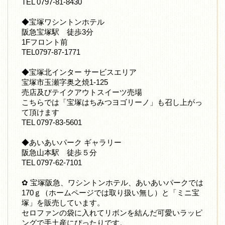
TEL 0797-81-8430
◆宝塚ワシントンホテル
阪急宝塚駅 徒歩3分
1Fフロント前
TEL0797-87-1771
◆宝塚北インター サービスエリア
宝塚市玉瀬字奥之焼1-125
売店及びテイクアウトスイーツ売場
こちらでは「宝塚はちみつヨゴリーノ」も召し上がっ
て頂けます
TEL 0797-83-5601
◆あいあいパーク ギャラリー
阪急山本駅 徒歩５分
TEL 0797-62-7101
✿ 宝塚阪急、ワシントンホテル、あいあいパークでは
170ｇ（ホームページでは取り扱い無し）と「ミニ宝
塚」を販売しています。
セロファンの袋に入れてリボンを結んだ可愛いラッピ
ングで手土産にぴったりです。