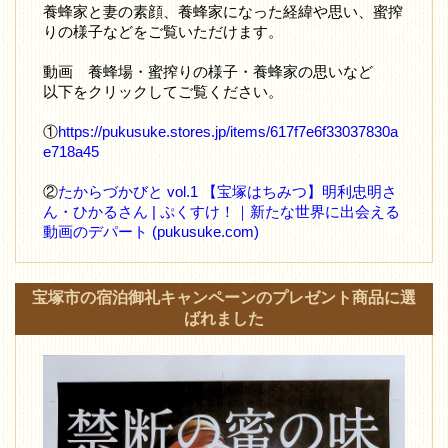
養蜂家と妻の素顔、養蜂家になった経緯や思い、蜜搾
りの様子などをご覧いただけます。
動画 養蜂場・蜜搾りの様子・養蜂家の思いなど
以下をクリックしてご覧ください。
①
https://pukusuke.stores.jp/items/617f7e6f33037830a
e718a45
②
たからづかびと vol.1 【宝塚はちみつ】明利忠明さ
ん・ひかるさん | ぷくすけ！｜新たな世界に出会える
動画のデパート (pukusuke.com)
宝塚市の宿泊御礼キャンペーンのプレゼント商品に選
ばれました