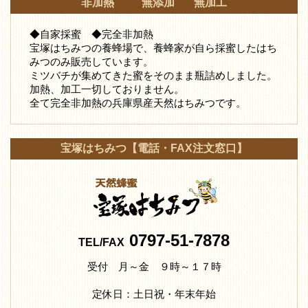
非加熱 無添加 無加工
◆自家採蜜 ◆完全非加熱
宝塚はちみつの養蜂場で、養蜂家が自ら採蜜したはち
みつ
のみ販売しています。
ミツバチが集めてきた蜜をそのまま瓶詰めしました。
加熱、加工一切しておりません。
全て完全非加熱の兵庫県産天然はちみつです。
宝塚はちみつ【電話・FAX注文窓口】
0797-51-7878
TEL/FAX
受付 月～金 ９時～１７時
定休日：土日祝・年末年始