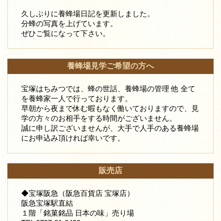
久しぶりに養蜂場日記を更新しました。
分蜂の写真を上げています。
ぜひご覧になって下さい。
養蜂場見学ご希望の方へ
宝塚はちみつでは、蜂の世話、養蜂場の管理 他 全て
を養蜂家一人で行っております。
早朝から夜まで休む暇もなく働いておりますので、見
学の方々のお相手をする時間がございません。
誠に申し訳ございませんが、大手で人手のある養蜂場
にお申込み頂ければ幸いです。
販売店
◆宝塚阪急（阪急百貨店 宝塚店）
阪急宝塚駅直結
１階「銘菓銘品 日本の味」売り場