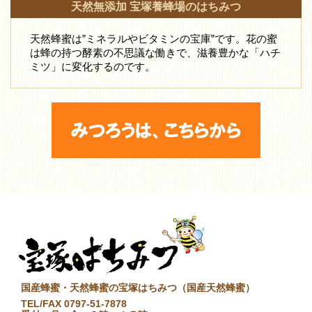
天然無添加 宝塚養蜂場のはちみつ
天然蜂蜜は”ミネラルやビタミンの宝庫”です。花の蜜
は蜂の持つ酵素の不思議な働きで、滋養豊かな「ハチ
ミツ」に変化するのです。
国産蜂蜜・天然蜂蜜の宝塚はちみつ（国産天然蜂蜜）
TEL/FAX 0797-51-7878