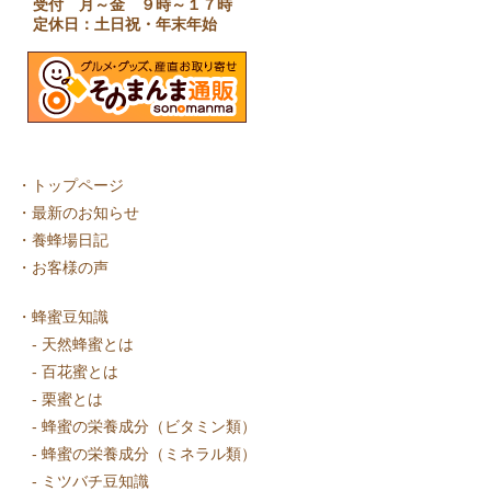
受付 月～金 ９時～１７時
定休日：土日祝・年末年始
・
トップページ
・
最新のお知らせ
・
養蜂場日記
・
お客様の声
・
蜂蜜豆知識
-
天然蜂蜜とは
-
百花蜜とは
-
栗蜜とは
-
蜂蜜の栄養成分（ビタミン類）
-
蜂蜜の栄養成分（ミネラル類）
-
ミツバチ豆知識