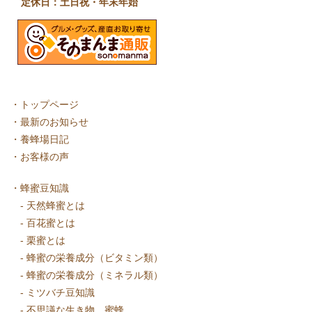
定休日：土日祝・年末年始
・
トップページ
・
最新のお知らせ
・
養蜂場日記
・
お客様の声
・
蜂蜜豆知識
-
天然蜂蜜とは
-
百花蜜とは
-
栗蜜とは
-
蜂蜜の栄養成分（ビタミン類）
-
蜂蜜の栄養成分（ミネラル類）
-
ミツバチ豆知識
-
不思議な生き物、蜜蜂。