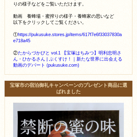
りの様子などをご覧いただけます。
動画 養蜂場・蜜搾りの様子・養蜂家の思いなど
以下をクリックしてご覧ください。
①
https://pukusuke.stores.jp/items/617f7e6f33037830a
e718a45
②
たからづかびと vol.1 【宝塚はちみつ】明利忠明さ
ん・ひかるさん | ぷくすけ！｜新たな世界に出会える
動画のデパート (pukusuke.com)
宝塚市の宿泊御礼キャンペーンのプレゼント商品に選
ばれました