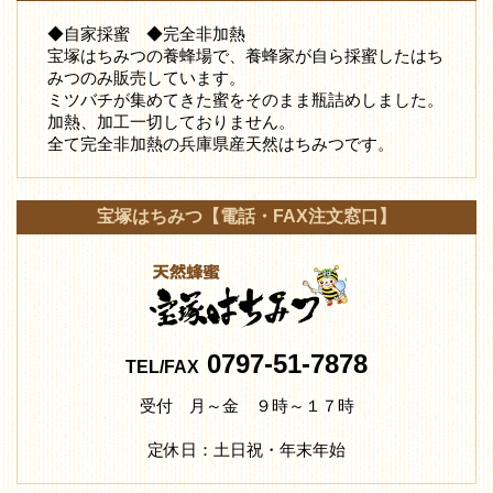
◆自家採蜜 ◆完全非加熱
宝塚はちみつの養蜂場で、養蜂家が自ら採蜜したはち
みつ
のみ販売しています。
ミツバチが集めてきた蜜をそのまま瓶詰めしました。
加熱、加工一切しておりません。
全て完全非加熱の兵庫県産天然はちみつです。
宝塚はちみつ【電話・FAX注文窓口】
0797-51-7878
TEL/FAX
受付 月～金 ９時～１７時
定休日：土日祝・年末年始