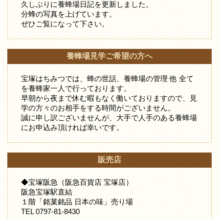
久しぶりに養蜂場日記を更新しました。
分蜂の写真を上げています。
ぜひご覧になって下さい。
養蜂場見学ご希望の方へ
宝塚はちみつでは、蜂の世話、養蜂場の管理 他 全て
を養蜂家一人で行っております。
早朝から夜まで休む暇もなく働いておりますので、見
学の方々のお相手をする時間がございません。
誠に申し訳ございませんが、大手で人手のある養蜂場
にお申込み頂ければ幸いです。
販売店
◆宝塚阪急（阪急百貨店 宝塚店）
阪急宝塚駅直結
１階「銘菓銘品 日本の味」売り場
TEL 0797-81-8430