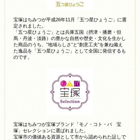
宝塚はちみつが平成26年11月「五つ星ひょうご」に選
定されました。
「五つ星ひょうご」とは兵庫五国（摂津・播磨・但
馬・丹波・淡路）の豊かな自然や歴史・文化を生かし
た商品のうち、"地域らしさ"と"創意工夫"を兼ね備え
た逸品を「五つ星ひょうご」として全国に発信するも
のです。
宝塚はちみつが宝塚ブランド「モノ・コト・バ 宝
塚」セレクションに選ばれました。
宝塚市の価値ある資源として市から認められた証しで