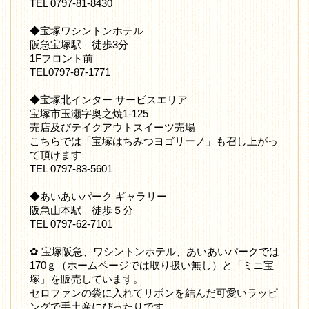
TEL 0797-81-8430
◆宝塚ワシントンホテル
阪急宝塚駅 徒歩3分
1Fフロント前
TEL0797-87-1771
◆宝塚北インター サービスエリア
宝塚市玉瀬字奥之焼1-125
売店及びテイクアウトスイーツ売場
こちらでは「宝塚はちみつヨゴリーノ」も召し上がっ
て頂けます
TEL 0797-83-5601
◆あいあいパーク ギャラリー
阪急山本駅 徒歩５分
TEL 0797-62-7101
✿ 宝塚阪急、ワシントンホテル、あいあいパークでは
170ｇ（ホームページでは取り扱い無し）と「ミニ宝
塚」を販売しています。
セロファンの袋に入れてリボンを結んだ可愛いラッピ
ングで手土産にぴったりです。