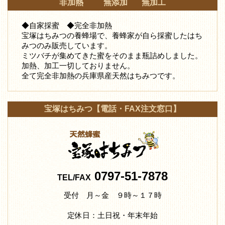
非加熱 無添加 無加工
◆自家採蜜 ◆完全非加熱
宝塚はちみつの養蜂場で、養蜂家が自ら採蜜したはち
みつ
のみ販売しています。
ミツバチが集めてきた蜜をそのまま瓶詰めしました。
加熱、加工一切しておりません。
全て完全非加熱の兵庫県産天然はちみつです。
宝塚はちみつ【電話・FAX注文窓口】
0797-51-7878
TEL/FAX
受付 月～金 ９時～１７時
定休日：土日祝・年末年始