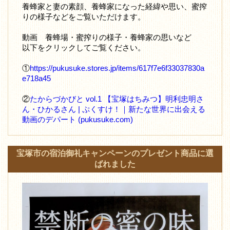
養蜂家と妻の素顔、養蜂家になった経緯や思い、蜜搾
りの様子などをご覧いただけます。
動画 養蜂場・蜜搾りの様子・養蜂家の思いなど
以下をクリックしてご覧ください。
①
https://pukusuke.stores.jp/items/617f7e6f33037830a
e718a45
②
たからづかびと vol.1 【宝塚はちみつ】明利忠明さ
ん・ひかるさん | ぷくすけ！｜新たな世界に出会える
動画のデパート (pukusuke.com)
宝塚市の宿泊御礼キャンペーンのプレゼント商品に選
ばれました