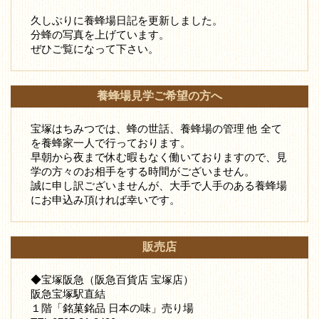
久しぶりに養蜂場日記を更新しました。
分蜂の写真を上げています。
ぜひご覧になって下さい。
養蜂場見学ご希望の方へ
宝塚はちみつでは、蜂の世話、養蜂場の管理 他 全て
を養蜂家一人で行っております。
早朝から夜まで休む暇もなく働いておりますので、見
学の方々のお相手をする時間がございません。
誠に申し訳ございませんが、大手で人手のある養蜂場
にお申込み頂ければ幸いです。
販売店
◆宝塚阪急（阪急百貨店 宝塚店）
阪急宝塚駅直結
１階「銘菓銘品 日本の味」売り場