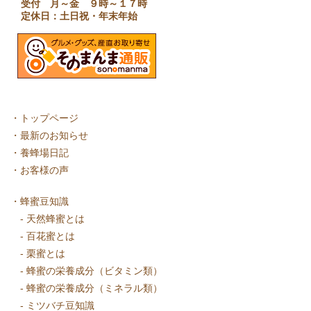
受付 月～金 ９時～１７時
定休日：土日祝・年末年始
・
トップページ
・
最新のお知らせ
・
養蜂場日記
・
お客様の声
・
蜂蜜豆知識
-
天然蜂蜜とは
-
百花蜜とは
-
栗蜜とは
-
蜂蜜の栄養成分（ビタミン類）
-
蜂蜜の栄養成分（ミネラル類）
-
ミツバチ豆知識