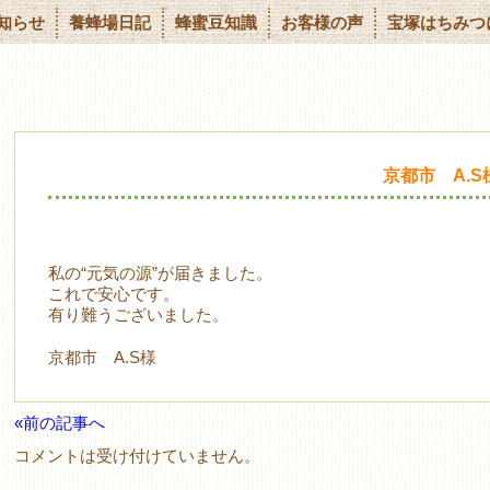
知らせ
養蜂場日記
蜂蜜豆知識
お客様の声
宝塚はちみつ
京都市 A.S
私の“元気の源”が届きました。
これで安心です。
有り難うございました。
京都市 A.S様
«前の記事へ
コメントは受け付けていません。