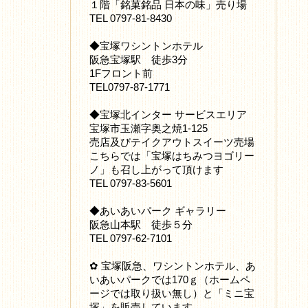
１階「銘菓銘品 日本の味」売り場
TEL 0797-81-8430
◆宝塚ワシントンホテル
阪急宝塚駅 徒歩3分
1Fフロント前
TEL0797-87-1771
◆宝塚北インター サービスエリア
宝塚市玉瀬字奥之焼1-125
売店及びテイクアウトスイーツ売場
こちらでは「宝塚はちみつヨゴリー
ノ」も召し上がって頂けます
TEL 0797-83-5601
◆あいあいパーク ギャラリー
阪急山本駅 徒歩５分
TEL 0797-62-7101
✿ 宝塚阪急、ワシントンホテル、あ
いあいパークでは170ｇ（ホームペ
ージでは取り扱い無し）と「ミニ宝
塚」を販売しています。