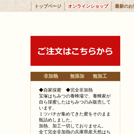
トップページ
オンラインショップ
最新のお
非加熱 無添加 無加工
◆自家採蜜 ◆完全非加熱
宝塚はちみつの養蜂場で、養蜂家が
自ら採蜜したはちみつ
のみ販売して
います。
ミツバチが集めてきた蜜をそのまま
瓶詰めしました。
加熱、加工一切しておりません。
全て完全非加熱の兵庫県産天然はち