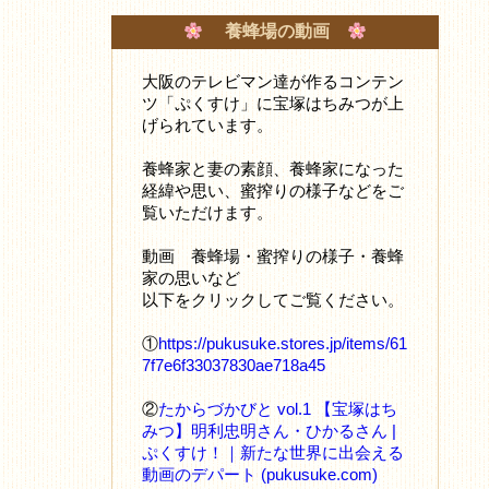
養蜂場の動画
大阪のテレビマン達が作るコンテン
ツ「ぷくすけ」に宝塚はちみつが上
げられています。
養蜂家と妻の素顔、養蜂家になった
経緯や思い、蜜搾りの様子などをご
覧いただけます。
動画 養蜂場・蜜搾りの様子・養蜂
家の思いなど
以下をクリックしてご覧ください。
①
https://pukusuke.stores.jp/items/61
7f7e6f33037830ae718a45
②
たからづかびと vol.1 【宝塚はち
みつ】明利忠明さん・ひかるさん |
ぷくすけ！｜新たな世界に出会える
動画のデパート (pukusuke.com)