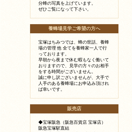
分蜂の写真を上げています。
ぜひご覧になって下さい。
養蜂場見学ご希望の方へ
宝塚はちみつでは、蜂の世話、養蜂
場の管理 他 全てを養蜂家一人で行
っております。
早朝から夜まで休む暇もなく働いて
おりますので、見学の方々のお相手
をする時間がございません。
誠に申し訳ございませんが、大手で
人手のある養蜂場にお申込み頂けれ
ば幸いです。
販売店
◆宝塚阪急（阪急百貨店 宝塚店）
阪急宝塚駅直結