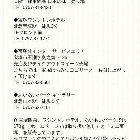
１階「銘菓銘品 日本の味」売り場
TEL 0797-81-8430
◆宝塚ワシントンホテル
阪急宝塚駅 徒歩3分
1Fフロント前
TEL0797-87-1771
◆宝塚北インター サービスエリア
宝塚市玉瀬字奥之焼1-125
売店及びテイクアウトスイーツ売場
こちらでは「宝塚はちみつヨゴリーノ」も召し上がっ
て頂けます
TEL 0797-83-5601
◆あいあいパーク ギャラリー
阪急山本駅 徒歩５分
TEL 0797-62-7101
✿ 宝塚阪急、ワシントンホテル、あいあいパークでは
170ｇ（ホームページでは取り扱い無し）と「ミニ宝
塚」を販売しています。
セロファンの袋に入れてリボンを結んだ可愛いラッピ