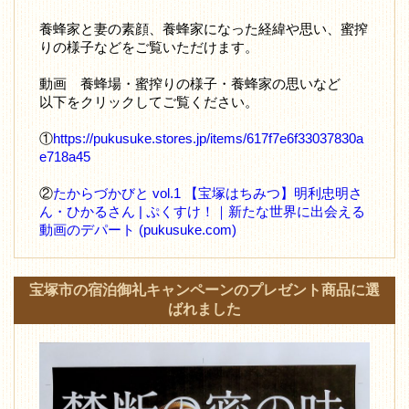
養蜂家と妻の素顔、養蜂家になった経緯や思い、蜜搾
りの様子などをご覧いただけます。
動画 養蜂場・蜜搾りの様子・養蜂家の思いなど
以下をクリックしてご覧ください。
①
https://pukusuke.stores.jp/items/617f7e6f33037830a
e718a45
②
たからづかびと vol.1 【宝塚はちみつ】明利忠明さ
ん・ひかるさん | ぷくすけ！｜新たな世界に出会える
動画のデパート (pukusuke.com)
宝塚市の宿泊御礼キャンペーンのプレゼント商品に選
ばれました