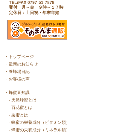
TEL/FAX 0797-51-7878
受付 月～金 ９時～１７時
定休日：土日祝・年末年始
・
トップページ
・
最新のお知らせ
・
養蜂場日記
・
お客様の声
・
蜂蜜豆知識
-
天然蜂蜜とは
-
百花蜜とは
-
栗蜜とは
-
蜂蜜の栄養成分（ビタミン類）
-
蜂蜜の栄養成分（ミネラル類）