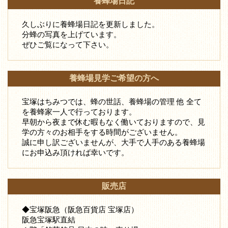
養蜂場日記
久しぶりに養蜂場日記を更新しました。
分蜂の写真を上げています。
ぜひご覧になって下さい。
養蜂場見学ご希望の方へ
宝塚はちみつでは、蜂の世話、養蜂場の管理 他 全て
を養蜂家一人で行っております。
早朝から夜まで休む暇もなく働いておりますので、見
学の方々のお相手をする時間がございません。
誠に申し訳ございませんが、大手で人手のある養蜂場
にお申込み頂ければ幸いです。
販売店
◆宝塚阪急（阪急百貨店 宝塚店）
阪急宝塚駅直結