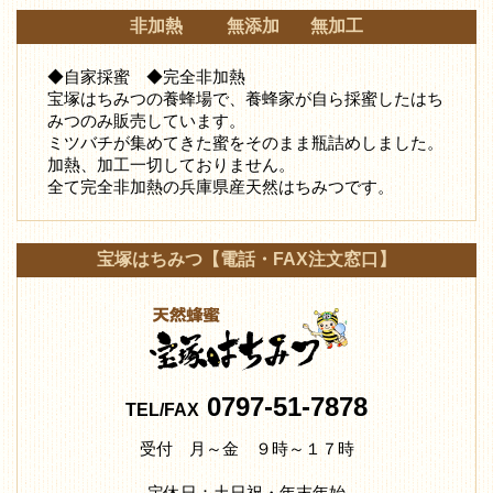
非加熱 無添加 無加工
◆自家採蜜 ◆完全非加熱
宝塚はちみつの養蜂場で、養蜂家が自ら採蜜したはち
みつ
のみ販売しています。
ミツバチが集めてきた蜜をそのまま瓶詰めしました。
加熱、加工一切しておりません。
全て完全非加熱の兵庫県産天然はちみつです。
宝塚はちみつ【電話・FAX注文窓口】
0797-51-7878
TEL/FAX
受付 月～金 ９時～１７時
定休日：土日祝・年末年始