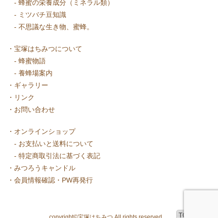
-
蜂蜜の栄養成分（ミネラル類）
-
ミツバチ豆知識
-
不思議な生き物、蜜蜂。
・
宝塚はちみつについて
-
蜂蜜物語
-
養蜂場案内
・
ギャラリー
・
リンク
・
お問い合わせ
・
オンラインショップ
-
お支払いと送料について
-
特定商取引法に基づく表記
・
みつろうキャンドル
・
会員情報確認・PW再発行
TOPへ戻る
copyright©宝塚はちみつ All rights reserved.