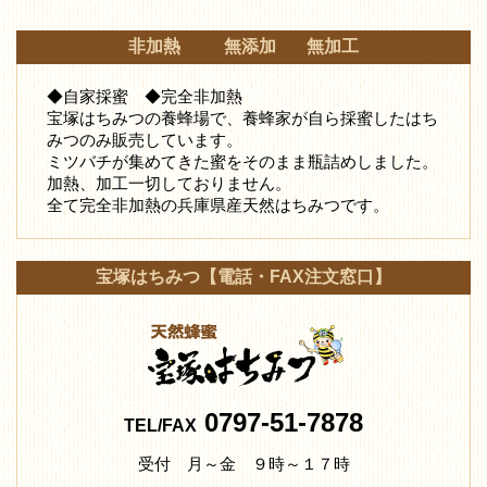
非加熱 無添加 無加工
◆自家採蜜 ◆完全非加熱
宝塚はちみつの養蜂場で、養蜂家が自ら採蜜したはち
みつ
のみ販売しています。
ミツバチが集めてきた蜜をそのまま瓶詰めしました。
加熱、加工一切しておりません。
全て完全非加熱の兵庫県産天然はちみつです。
宝塚はちみつ【電話・FAX注文窓口】
0797-51-7878
TEL/FAX
受付 月～金 ９時～１７時