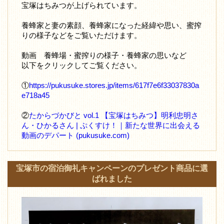
宝塚はちみつが上げられています。
養蜂家と妻の素顔、養蜂家になった経緯や思い、蜜搾
りの様子などをご覧いただけます。
動画 養蜂場・蜜搾りの様子・養蜂家の思いなど
以下をクリックしてご覧ください。
①
https://pukusuke.stores.jp/items/617f7e6f33037830a
e718a45
②
たからづかびと vol.1 【宝塚はちみつ】明利忠明さ
ん・ひかるさん | ぷくすけ！｜新たな世界に出会える
動画のデパート (pukusuke.com)
宝塚市の宿泊御礼キャンペーンのプレゼント商品に選
ばれました