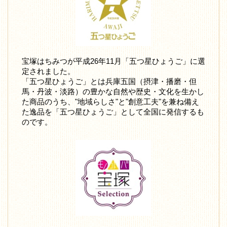
宝塚はちみつが平成26年11月「五つ星ひょうご」に選
定されました。
「五つ星ひょうご」とは兵庫五国（摂津・播磨・但
馬・丹波・淡路）の豊かな自然や歴史・文化を生かし
た商品のうち、"地域らしさ"と"創意工夫"を兼ね備え
た逸品を「五つ星ひょうご」として全国に発信するも
のです。