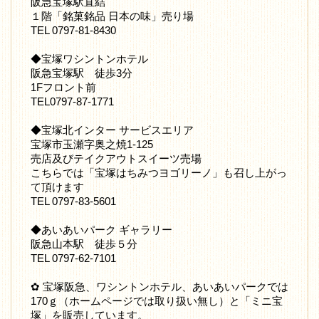
阪急宝塚駅直結
１階「銘菓銘品 日本の味」売り場
TEL 0797-81-8430
◆宝塚ワシントンホテル
阪急宝塚駅 徒歩3分
1Fフロント前
TEL0797-87-1771
◆宝塚北インター サービスエリア
宝塚市玉瀬字奥之焼1-125
売店及びテイクアウトスイーツ売場
こちらでは「宝塚はちみつヨゴリーノ」も召し上がっ
て頂けます
TEL 0797-83-5601
◆あいあいパーク ギャラリー
阪急山本駅 徒歩５分
TEL 0797-62-7101
✿ 宝塚阪急、ワシントンホテル、あいあいパークでは
170ｇ（ホームページでは取り扱い無し）と「ミニ宝
塚」を販売しています。