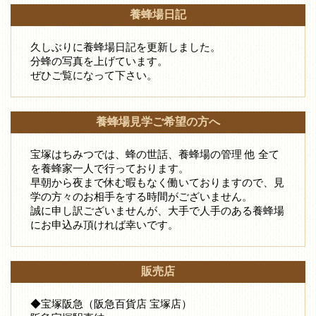
養蜂場日記
久しぶりに養蜂場日記を更新しました。
分蜂の写真を上げています。
ぜひご覧になって下さい。
養蜂場見学ご希望の方へ
宝塚はちみつでは、蜂の世話、養蜂場の管理 他 全て
を養蜂家一人で行っております。
早朝から夜まで休む暇もなく働いておりますので、見
学の方々のお相手をする時間がございません。
誠に申し訳ございませんが、大手で人手のある養蜂場
にお申込み頂ければ幸いです。
販売店
◆宝塚阪急（阪急百貨店 宝塚店）