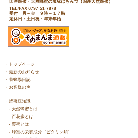
国産蜂蜜・天然蜂蜜の宝塚はちみつ（国産天然蜂蜜）
TEL/FAX 0797-51-7878
受付 月～金 ９時～１７時
定休日：土日祝・年末年始
・
トップページ
・
最新のお知らせ
・
養蜂場日記
・
お客様の声
・
蜂蜜豆知識
-
天然蜂蜜とは
-
百花蜜とは
-
栗蜜とは
-
蜂蜜の栄養成分（ビタミン類）