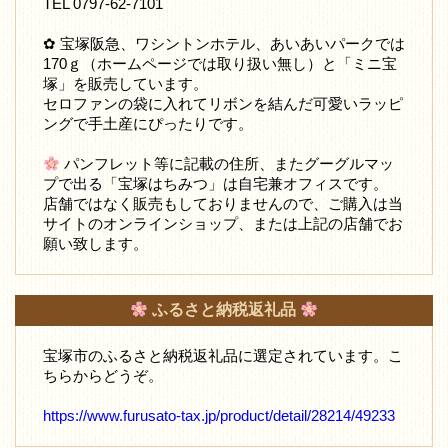
TEL 0797-62-7101
✿ 宝塚阪急、ワシントンホテル、あいあいパークでは
170ｇ（ホームページでは取り扱い無し）と「ミニ宝
塚」を販売しています。
セロファンの袋に入れてリボンを結んだ可愛いラッピ
ングで手土産にぴったりです。
パンフレット等に記載の住所、またグーグルマッ
プで出る「宝塚はちみつ」は自宅兼オフィスです。
店舗ではなく販売もしておりませんので、ご購入は当
サイトのオンラインショップ、または上記の店舗でお
願い致します。
ふるさと納税返礼品
宝塚市のふるさと納税返礼品に選定されています。こ
ちらからどうぞ。
https://www.furusato-tax.jp/product/detail/28214/49233