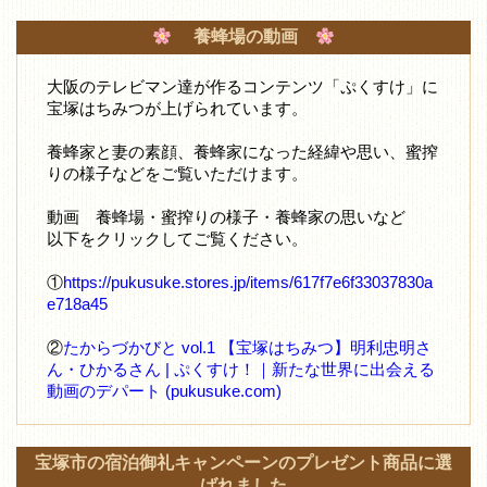
養蜂場の動画
大阪のテレビマン達が作るコンテンツ「ぷくすけ」に
宝塚はちみつが上げられています。
養蜂家と妻の素顔、養蜂家になった経緯や思い、蜜搾
りの様子などをご覧いただけます。
動画 養蜂場・蜜搾りの様子・養蜂家の思いなど
以下をクリックしてご覧ください。
①
https://pukusuke.stores.jp/items/617f7e6f33037830a
e718a45
②
たからづかびと vol.1 【宝塚はちみつ】明利忠明さ
ん・ひかるさん | ぷくすけ！｜新たな世界に出会える
動画のデパート (pukusuke.com)
宝塚市の宿泊御礼キャンペーンのプレゼント商品に選
ばれました