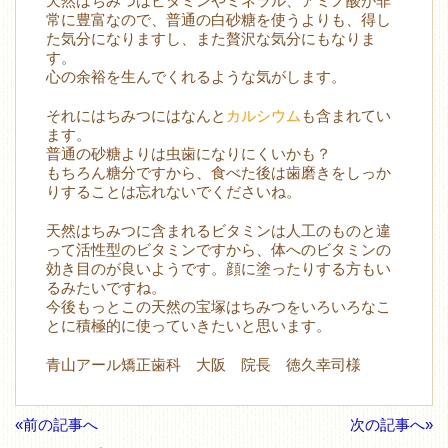
天然はちみつはビタミンやミネラル、アミノ酸が非
常に豊富なので、普通の白砂糖を使うよりも、得し
た気分になりますし、また贅沢な気分にもなりま
す。
心の余裕を生んでくれるような気がします。
それにはちみつにはなんと
カルシウム
も含まれてい
ます。
普通の砂糖よりは虫歯になりにくいかも？
もちろん糖分ですから、食べた後は歯磨きをしっか
りすることは忘れないでくださいね。
天然はちみつに含まれるビタミンは人工のものと違
って活性型のビタミンですから、体へのビタミンの
効き目のが良いようです。顔に塗ったりする方もい
るみたいですね。
今後もっとこの天然の宝塚はちみつをいろいろなこ
とに積極的に使っていきたいと思います。
青山アール矯正歯科 大阪 院長 徳久幸司様
«前の記事へ
次の記事へ»