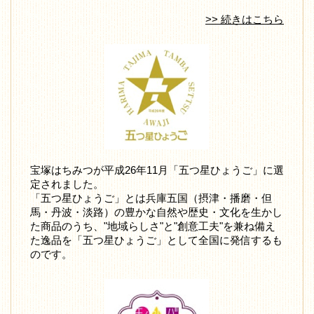
>> 続きはこちら
宝塚はちみつが平成26年11月「五つ星ひょうご」に選
定されました。
「五つ星ひょうご」とは兵庫五国（摂津・播磨・但
馬・丹波・淡路）の豊かな自然や歴史・文化を生かし
た商品のうち、"地域らしさ"と"創意工夫"を兼ね備え
た逸品を「五つ星ひょうご」として全国に発信するも
のです。