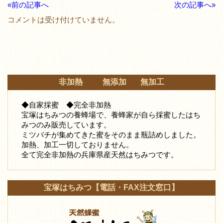
«前の記事へ
次の記事へ»
コメントは受け付けていません。
非加熱 無添加 無加工
◆自家採蜜 ◆完全非加熱
宝塚はちみつの養蜂場で、養蜂家が自ら採蜜したはち
みつ
のみ販売しています。
ミツバチが集めてきた蜜をそのまま瓶詰めしました。
加熱、加工一切しておりません。
全て完全非加熱の兵庫県産天然はちみつです。
宝塚はちみつ【電話・FAX注文窓口】