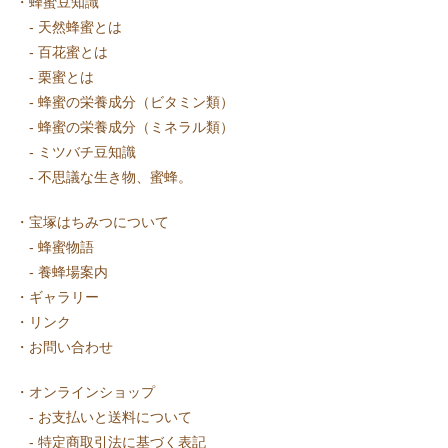
・
蜂蜜豆知識
-
天然蜂蜜とは
-
百花蜜とは
-
栗蜜とは
-
蜂蜜の栄養成分（ビタミン類）
-
蜂蜜の栄養成分（ミネラル類）
-
ミツバチ豆知識
-
不思議な生き物、蜜蜂。
・
宝塚はちみつについて
-
蜂蜜物語
-
養蜂場案内
・
ギャラリー
・
リンク
・
お問い合わせ
・
オンラインショップ
-
お支払いと送料について
-
特定商取引法に基づく表記