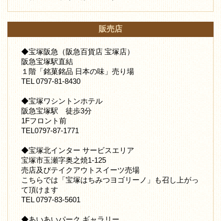
販売店
◆宝塚阪急（阪急百貨店 宝塚店）
阪急宝塚駅直結
１階「銘菓銘品 日本の味」売り場
TEL 0797-81-8430
◆宝塚ワシントンホテル
阪急宝塚駅 徒歩3分
1Fフロント前
TEL0797-87-1771
◆宝塚北インター サービスエリア
宝塚市玉瀬字奥之焼1-125
売店及びテイクアウトスイーツ売場
こちらでは「宝塚はちみつヨゴリーノ」も召し上がっ
て頂けます
TEL 0797-83-5601
◆あいあいパーク ギャラリー