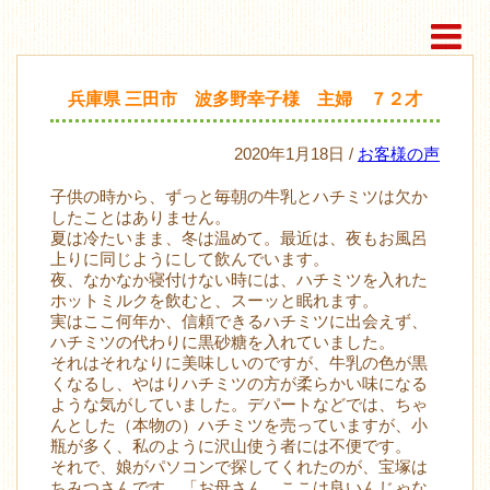
兵庫県 三田市 波多野幸子様 主婦 ７２才
2020年1月18日 /
お客様の声
子供の時から、ずっと毎朝の牛乳とハチミツは欠か
したことはありません。
夏は冷たいまま、冬は温めて。最近は、夜もお風呂
上りに同じようにして飲んでいます。
夜、なかなか寝付けない時には、ハチミツを入れた
ホットミルクを飲むと、スーッと眠れます。
実はここ何年か、信頼できるハチミツに出会えず、
ハチミツの代わりに黒砂糖を入れていました。
それはそれなりに美味しいのですが、牛乳の色が黒
くなるし、やはりハチミツの方が柔らかい味になる
ような気がしていました。デパートなどでは、ちゃ
んとした（本物の）ハチミツを売っていますが、小
瓶が多く、私のように沢山使う者には不便です。
それで、娘がパソコンで探してくれたのが、宝塚は
ちみつさんです。「お母さん、ここは良いんじゃな