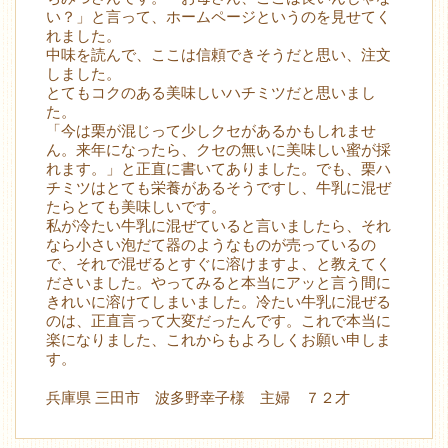
い？」と言って、ホームページというのを見せてく
れました。
中味を読んで、ここは信頼できそうだと思い、注文
しました。
とてもコクのある美味しいハチミツだと思いまし
た。
「今は栗が混じって少しクセがあるかもしれませ
ん。来年になったら、クセの無いに美味しい蜜が採
れます。」と正直に書いてありました。でも、栗ハ
チミツはとても栄養があるそうですし、牛乳に混ぜ
たらとても美味しいです。
私が冷たい牛乳に混ぜていると言いましたら、それ
なら小さい泡だて器のようなものが売っているの
で、それで混ぜるとすぐに溶けますよ、と教えてく
ださいました。やってみると本当にアッと言う間に
きれいに溶けてしまいました。冷たい牛乳に混ぜる
のは、正直言って大変だったんです。これで本当に
楽になりました、これからもよろしくお願い申しま
す。
兵庫県 三田市 波多野幸子様 主婦 ７２才