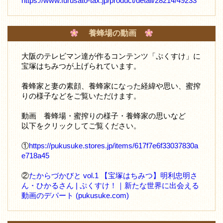
https://www.furusato-tax.jp/product/detail/28214/49233
養蜂場の動画
大阪のテレビマン達が作るコンテンツ「ぷくすけ」に
宝塚はちみつが上げられています。
養蜂家と妻の素顔、養蜂家になった経緯や思い、蜜搾
りの様子などをご覧いただけます。
動画 養蜂場・蜜搾りの様子・養蜂家の思いなど
以下をクリックしてご覧ください。
①
https://pukusuke.stores.jp/items/617f7e6f33037830a
e718a45
②
たからづかびと vol.1 【宝塚はちみつ】明利忠明さ
ん・ひかるさん | ぷくすけ！｜新たな世界に出会える
動画のデパート (pukusuke.com)