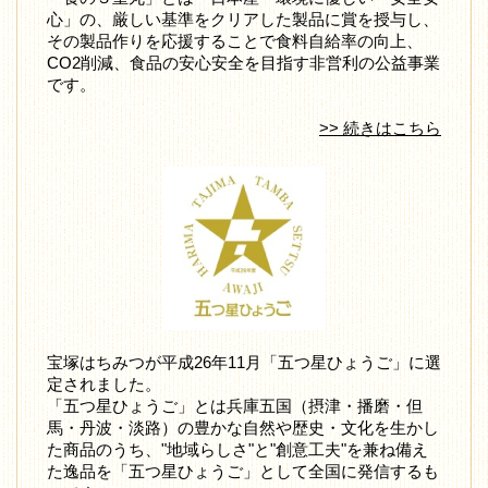
心」の、厳しい基準をクリアした製品に賞を授与し、
その製品作りを応援することで食料自給率の向上、
CO2削減、食品の安心安全を目指す非営利の公益事業
です。
>> 続きはこちら
宝塚はちみつが平成26年11月「五つ星ひょうご」に選
定されました。
「五つ星ひょうご」とは兵庫五国（摂津・播磨・但
馬・丹波・淡路）の豊かな自然や歴史・文化を生かし
た商品のうち、"地域らしさ"と"創意工夫"を兼ね備え
た逸品を「五つ星ひょうご」として全国に発信するも