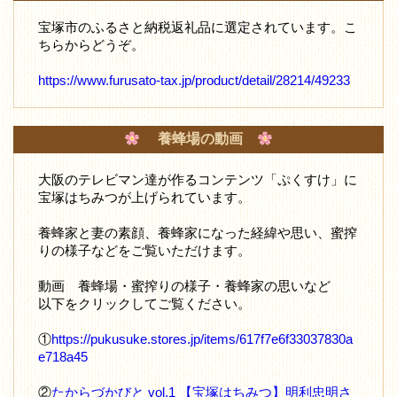
宝塚市のふるさと納税返礼品に選定されています。こ
ちらからどうぞ。
https://www.furusato-tax.jp/product/detail/28214/49233
養蜂場の動画
大阪のテレビマン達が作るコンテンツ「ぷくすけ」に
宝塚はちみつが上げられています。
養蜂家と妻の素顔、養蜂家になった経緯や思い、蜜搾
りの様子などをご覧いただけます。
動画 養蜂場・蜜搾りの様子・養蜂家の思いなど
以下をクリックしてご覧ください。
①
https://pukusuke.stores.jp/items/617f7e6f33037830a
e718a45
②
たからづかびと vol.1 【宝塚はちみつ】明利忠明さ