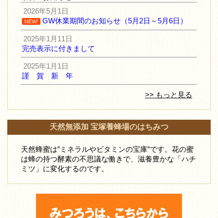
2026年5月1日
GW休業期間のお知らせ（5月2日～5月6日）
NEW!
2025年1月11日
完売表示に付きまして
2025年1月1日
謹 賀 新 年
>> もっと見る
天然無添加 宝塚養蜂場のはちみつ
天然蜂蜜は”ミネラルやビタミンの宝庫”です。花の蜜
は蜂の持つ酵素の不思議な働きで、滋養豊かな「ハチ
ミツ」に変化するのです。