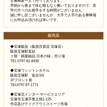
を養蜂家一人で行っております。
早朝から夜まで休む暇もなく働いておりますので、見
学の方々のお相手をする時間がございません。
誠に申し訳ございませんが、大手で人手のある養蜂場
にお申込み頂ければ幸いです。
販売店
◆宝塚阪急（阪急百貨店 宝塚店）
阪急宝塚駅直結
１階「銘菓銘品 日本の味」売り場
TEL 0797-81-8430
◆宝塚ワシントンホテル
阪急宝塚駅 徒歩3分
1Fフロント前
TEL0797-87-1771
◆宝塚北インター サービスエリア
宝塚市玉瀬字奥之焼1-125
売店及びテイクアウトスイーツ売場