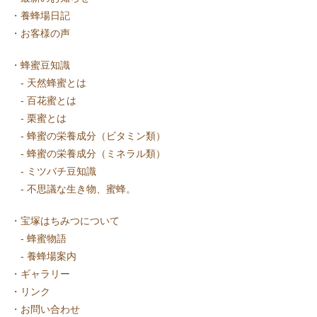
・
養蜂場日記
・
お客様の声
・
蜂蜜豆知識
-
天然蜂蜜とは
-
百花蜜とは
-
栗蜜とは
-
蜂蜜の栄養成分（ビタミン類）
-
蜂蜜の栄養成分（ミネラル類）
-
ミツバチ豆知識
-
不思議な生き物、蜜蜂。
・
宝塚はちみつについて
-
蜂蜜物語
-
養蜂場案内
・
ギャラリー
・
リンク
・
お問い合わせ