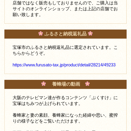
店舗ではなく販売もしておりませんので、ご購入は当
サイトのオンラインショップ、または上記の店舗でお
願い致します。
ふるさと納税返礼品
宝塚市のふるさと納税返礼品に選定されています。こ
ちらからどうぞ。
https://www.furusato-tax.jp/product/detail/28214/49233
養蜂場の動画
大阪のテレビマン達が作るコンテンツ「ぷくすけ」に
宝塚はちみつが上げられています。
養蜂家と妻の素顔、養蜂家になった経緯や思い、蜜搾
りの様子などをご覧いただけます。