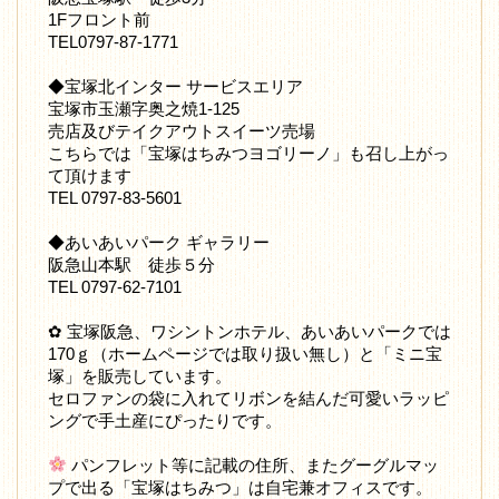
1Fフロント前
TEL0797-87-1771
◆宝塚北インター サービスエリア
宝塚市玉瀬字奥之焼1-125
売店及びテイクアウトスイーツ売場
こちらでは「宝塚はちみつヨゴリーノ」も召し上がっ
て頂けます
TEL 0797-83-5601
◆あいあいパーク ギャラリー
阪急山本駅 徒歩５分
TEL 0797-62-7101
✿ 宝塚阪急、ワシントンホテル、あいあいパークでは
170ｇ（ホームページでは取り扱い無し）と「ミニ宝
塚」を販売しています。
セロファンの袋に入れてリボンを結んだ可愛いラッピ
ングで手土産にぴったりです。
パンフレット等に記載の住所、またグーグルマッ
プで出る「宝塚はちみつ」は自宅兼オフィスです。