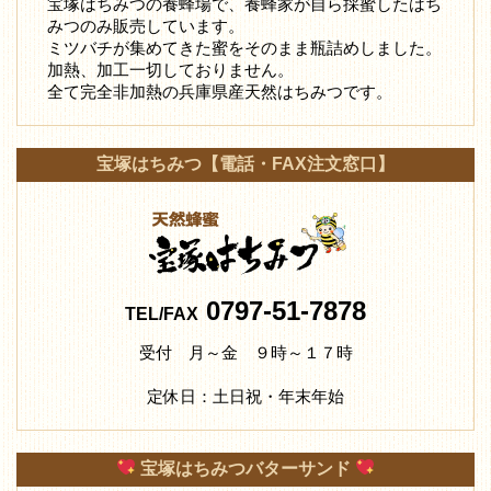
宝塚はちみつの養蜂場で、養蜂家が自ら採蜜したはち
みつ
のみ販売しています。
ミツバチが集めてきた蜜をそのまま瓶詰めしました。
加熱、加工一切しておりません。
全て完全非加熱の兵庫県産天然はちみつです。
宝塚はちみつ【電話・FAX注文窓口】
0797-51-7878
TEL/FAX
受付 月～金 ９時～１７時
定休日：土日祝・年末年始
宝塚はちみつバターサンド