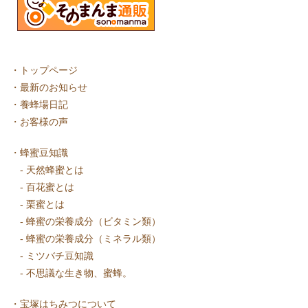
・
トップページ
・
最新のお知らせ
・
養蜂場日記
・
お客様の声
・
蜂蜜豆知識
-
天然蜂蜜とは
-
百花蜜とは
-
栗蜜とは
-
蜂蜜の栄養成分（ビタミン類）
-
蜂蜜の栄養成分（ミネラル類）
-
ミツバチ豆知識
-
不思議な生き物、蜜蜂。
・
宝塚はちみつについて