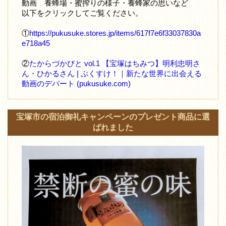
動画 養蜂場・蜜搾りの様子・養蜂家の思いなど
以下をクリックしてご覧ください。
①
https://pukusuke.stores.jp/items/617f7e6f33037830a
e718a45
②
たからづかびと vol.1 【宝塚はちみつ】明利忠明さ
ん・ひかるさん | ぷくすけ！｜新たな世界に出会える
動画のデパート (pukusuke.com)
宝塚市の宿泊御礼キャンペーンのプレゼント商品に選
ばれました