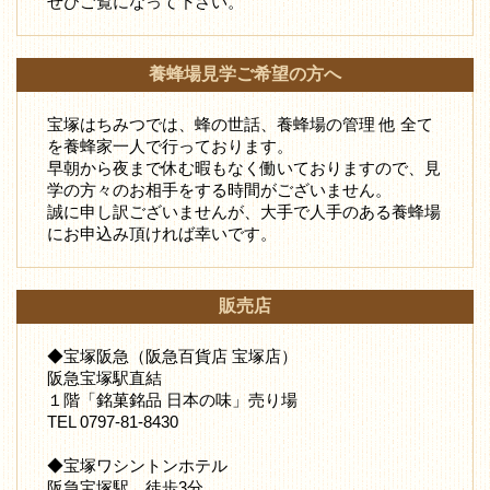
ぜひご覧になって下さい。
養蜂場見学ご希望の方へ
宝塚はちみつでは、蜂の世話、養蜂場の管理 他 全て
を養蜂家一人で行っております。
早朝から夜まで休む暇もなく働いておりますので、見
学の方々のお相手をする時間がございません。
誠に申し訳ございませんが、大手で人手のある養蜂場
にお申込み頂ければ幸いです。
販売店
◆宝塚阪急（阪急百貨店 宝塚店）
阪急宝塚駅直結
１階「銘菓銘品 日本の味」売り場
TEL 0797-81-8430
◆宝塚ワシントンホテル
阪急宝塚駅 徒歩3分