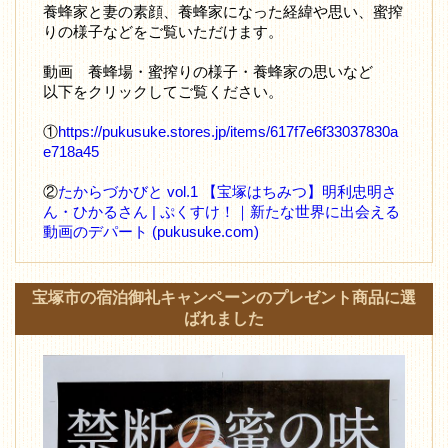
養蜂家と妻の素顔、養蜂家になった経緯や思い、蜜搾
りの様子などをご覧いただけます。
動画 養蜂場・蜜搾りの様子・養蜂家の思いなど
以下をクリックしてご覧ください。
①
https://pukusuke.stores.jp/items/617f7e6f33037830a
e718a45
②
たからづかびと vol.1 【宝塚はちみつ】明利忠明さ
ん・ひかるさん | ぷくすけ！｜新たな世界に出会える
動画のデパート (pukusuke.com)
宝塚市の宿泊御礼キャンペーンのプレゼント商品に選
ばれました