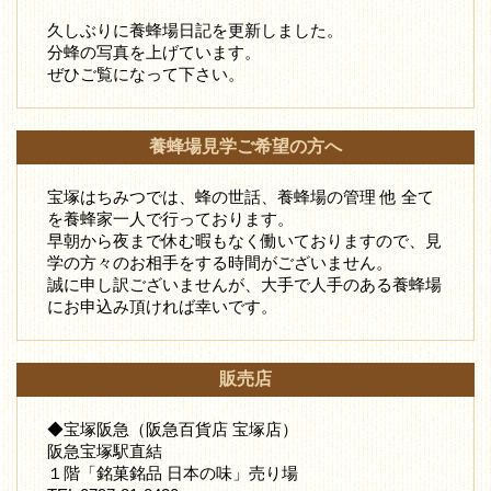
久しぶりに養蜂場日記を更新しました。
分蜂の写真を上げています。
ぜひご覧になって下さい。
養蜂場見学ご希望の方へ
宝塚はちみつでは、蜂の世話、養蜂場の管理 他 全て
を養蜂家一人で行っております。
早朝から夜まで休む暇もなく働いておりますので、見
学の方々のお相手をする時間がございません。
誠に申し訳ございませんが、大手で人手のある養蜂場
にお申込み頂ければ幸いです。
販売店
◆宝塚阪急（阪急百貨店 宝塚店）
阪急宝塚駅直結
１階「銘菓銘品 日本の味」売り場