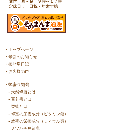
受付 月～金 ９時～１７時
定休日：土日祝・年末年始
・
トップページ
・
最新のお知らせ
・
養蜂場日記
・
お客様の声
・
蜂蜜豆知識
-
天然蜂蜜とは
-
百花蜜とは
-
栗蜜とは
-
蜂蜜の栄養成分（ビタミン類）
-
蜂蜜の栄養成分（ミネラル類）
-
ミツバチ豆知識