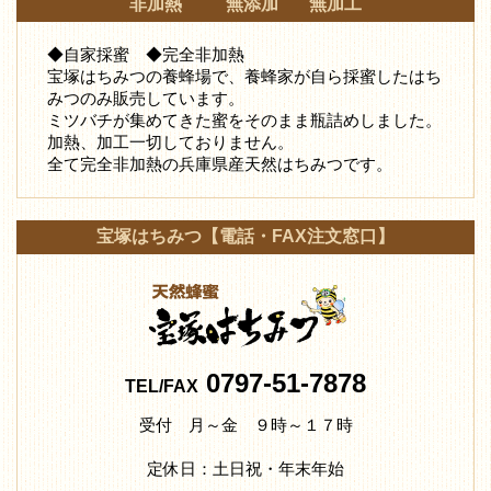
非加熱 無添加 無加工
◆自家採蜜 ◆完全非加熱
宝塚はちみつの養蜂場で、養蜂家が自ら採蜜したはち
みつ
のみ販売しています。
ミツバチが集めてきた蜜をそのまま瓶詰めしました。
加熱、加工一切しておりません。
全て完全非加熱の兵庫県産天然はちみつです。
宝塚はちみつ【電話・FAX注文窓口】
0797-51-7878
TEL/FAX
受付 月～金 ９時～１７時
定休日：土日祝・年末年始