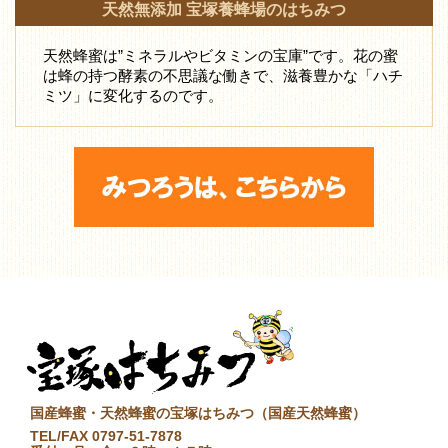
天然無添加 宝塚養蜂場のはちみつ
天然蜂蜜は”ミネラルやビタミンの宝庫”です。花の蜜
は蜂の持つ酵素の不思議な働きで、滋養豊かな「ハチ
ミツ」に変化するのです。
国産蜂蜜・天然蜂蜜の宝塚はちみつ（国産天然蜂蜜）
TEL/FAX 0797-51-7878