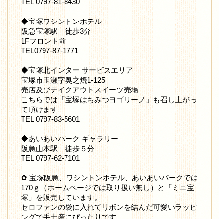
TEL 0797-81-8430
◆宝塚ワシントンホテル
阪急宝塚駅 徒歩3分
1Fフロント前
TEL0797-87-1771
◆宝塚北インター サービスエリア
宝塚市玉瀬字奥之焼1-125
売店及びテイクアウトスイーツ売場
こちらでは「宝塚はちみつヨゴリーノ」も召し上がっ
て頂けます
TEL 0797-83-5601
◆あいあいパーク ギャラリー
阪急山本駅 徒歩５分
TEL 0797-62-7101
✿ 宝塚阪急、ワシントンホテル、あいあいパークでは
170ｇ（ホームページでは取り扱い無し）と「ミニ宝
塚」を販売しています。
セロファンの袋に入れてリボンを結んだ可愛いラッピ
ングで手土産にぴったりです。