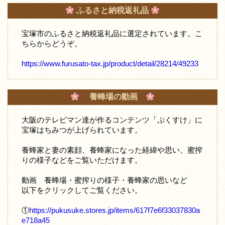
ふるさと納税返礼品
宝塚市のふるさと納税返礼品に選定されています。こ
ちらからどうぞ。
https://www.furusato-tax.jp/product/detail/28214/49233
養蜂場の動画
大阪のテレビマン達が作るコンテンツ「ぷくすけ」に
宝塚はちみつが上げられています。
養蜂家と妻の素顔、養蜂家になった経緯や思い、蜜搾
りの様子などをご覧いただけます。
動画 養蜂場・蜜搾りの様子・養蜂家の思いなど
以下をクリックしてご覧ください。
①
https://pukusuke.stores.jp/items/617f7e6f33037830a
e718a45