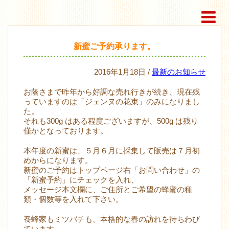
新蜜ご予約承ります。
2016年1月18日 /
最新のお知らせ
お蔭さまで昨年から好調な売れ行きが続き、現在残
っていますのは「ジェンヌの花束」のみになりまし
た。
それも300g はある程度ございますが、500g は残り
僅かとなっております。
本年度の新蜜は、５月６月に採集して販売は７月初
めからになります。
新蜜のご予約はトップページ右「お問い合わせ」の
「新蜜予約」にチェックを入れ、
メッセージ本文欄に、ご住所とご希望の蜂蜜の種
類・個数等を入れて下さい。
養蜂家もミツバチも、本格的な春の訪れを待ちわび
ています。