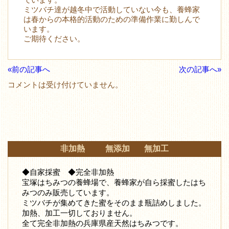
ミツバチ達が越冬中で活動していない今も、養蜂家
は春からの本格的活動のための準備作業に勤しんで
います。
ご期待ください。
«前の記事へ
次の記事へ»
コメントは受け付けていません。
非加熱 無添加 無加工
◆自家採蜜 ◆完全非加熱
宝塚はちみつの養蜂場で、養蜂家が自ら採蜜したはち
みつ
のみ販売しています。
ミツバチが集めてきた蜜をそのまま瓶詰めしました。
加熱、加工一切しておりません。
全て完全非加熱の兵庫県産天然はちみつです。