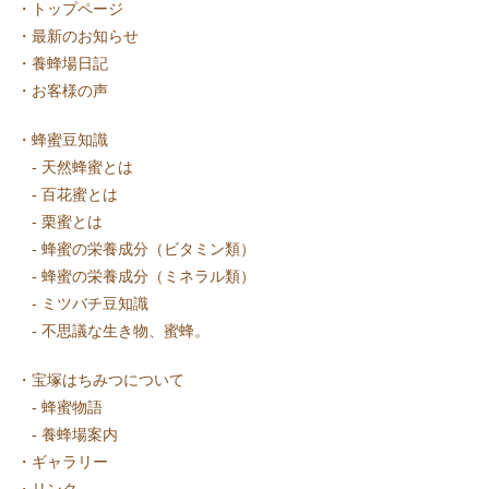
・
トップページ
・
最新のお知らせ
・
養蜂場日記
・
お客様の声
・
蜂蜜豆知識
-
天然蜂蜜とは
-
百花蜜とは
-
栗蜜とは
-
蜂蜜の栄養成分（ビタミン類）
-
蜂蜜の栄養成分（ミネラル類）
-
ミツバチ豆知識
-
不思議な生き物、蜜蜂。
・
宝塚はちみつについて
-
蜂蜜物語
-
養蜂場案内
・
ギャラリー
・
リンク