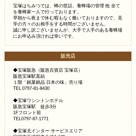
宝塚はちみつでは、蜂の世話、養蜂場の管理 他 全て
を養蜂家一人で行っております。
早朝から夜まで休む暇もなく働いておりますので、見
学の方々のお相手をする時間がございません。
誠に申し訳ございませんが、大手で人手のある養蜂場
にお申込み頂ければ幸いです。
販売店
◆宝塚阪急（阪急百貨店 宝塚店）
阪急宝塚駅直結
１階「銘菓銘品 日本の味」売り場
TEL 0797-81-8430
◆宝塚ワシントンホテル
阪急宝塚駅 徒歩3分
1Fフロント前
TEL0797-87-1771
◆宝塚北インター サービスエリア