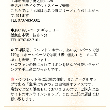
宝塚市玉瀬字奥之焼1-125
売店及びテイクアウトスイーツ売場
こちらでは「宝塚はちみつヨゴリーノ」も召し上がっ
て頂けます
TEL 0797-83-5601
◆あいあいパーク ギャラリー
阪急山本駅 徒歩５分
TEL 0797-62-7101
✿ 宝塚阪急、ワシントンホテル、あいあいパークでは
170ｇ（ホームページでは取り扱い無し）と「ミニ宝
塚」を販売しています。
セロファンの袋に入れてリボンを結んだ可愛いラッピ
ングで手土産にぴったりです。
パンフレット等に記載の住所、またグーグルマッ
プで出る「宝塚はちみつ」は自宅兼オフィスです。
店舗ではなく販売もしておりませんので、ご購入は当
サイトのオンラインショップ、または上記の店舗でお
願い致します。