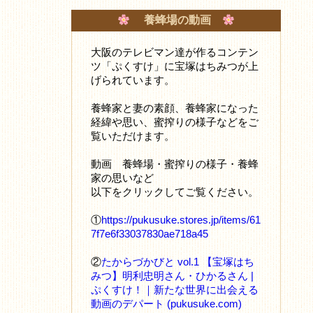
養蜂場の動画
大阪のテレビマン達が作るコンテン
ツ「ぷくすけ」に宝塚はちみつが上
げられています。
養蜂家と妻の素顔、養蜂家になった
経緯や思い、蜜搾りの様子などをご
覧いただけます。
動画 養蜂場・蜜搾りの様子・養蜂
家の思いなど
以下をクリックしてご覧ください。
①
https://pukusuke.stores.jp/items/61
7f7e6f33037830ae718a45
②
たからづかびと vol.1 【宝塚はち
みつ】明利忠明さん・ひかるさん |
ぷくすけ！｜新たな世界に出会える
動画のデパート (pukusuke.com)