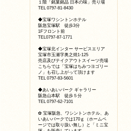
１階「銘菓銘品 日本の味」売り場
TEL 0797-81-8430
◆宝塚ワシントンホテル
阪急宝塚駅 徒歩3分
1Fフロント前
TEL0797-87-1771
◆宝塚北インター サービスエリア
宝塚市玉瀬字奥之焼1-125
売店及びテイクアウトスイーツ売場
こちらでは「宝塚はちみつヨゴリー
ノ」も召し上がって頂けます
TEL 0797-83-5601
◆あいあいパーク ギャラリー
阪急山本駅 徒歩５分
TEL 0797-62-7101
✿ 宝塚阪急、ワシントンホテル、あ
いあいパークでは170ｇ（ホームペ
ージでは取り扱い無し）と「ミニ宝
塚」を販売しています。