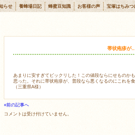
知らせ
養蜂場日記
蜂蜜豆知識
お客様の声
宝塚はちみつ
帯状疱疹が
あまりに安すぎてビックリした！この値段ならにせものか
思った。それに帯状疱疹が、普段なら悪くなるのにこれを
（三重県A様）
«前の記事へ
コメントは受け付けていません。