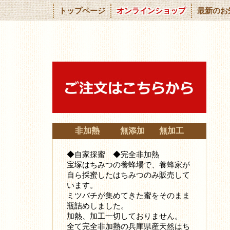
トップページ
オンラインショップ
最新のお
非加熱 無添加 無加工
◆自家採蜜 ◆完全非加熱
宝塚はちみつの養蜂場で、養蜂家が
自ら採蜜したはちみつ
のみ販売して
います。
ミツバチが集めてきた蜜をそのまま
瓶詰めしました。
加熱、加工一切しておりません。
全て完全非加熱の兵庫県産天然はち