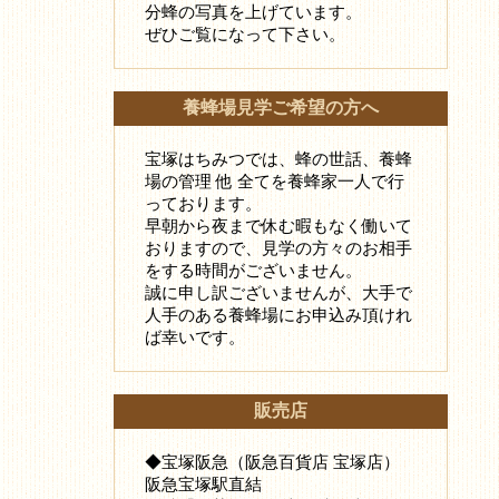
分蜂の写真を上げています。
ぜひご覧になって下さい。
養蜂場見学ご希望の方へ
宝塚はちみつでは、蜂の世話、養蜂
場の管理 他 全てを養蜂家一人で行
っております。
早朝から夜まで休む暇もなく働いて
おりますので、見学の方々のお相手
をする時間がございません。
誠に申し訳ございませんが、大手で
人手のある養蜂場にお申込み頂けれ
ば幸いです。
販売店
◆宝塚阪急（阪急百貨店 宝塚店）
阪急宝塚駅直結