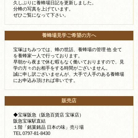
久しぶりに養蜂場日記を更新しました。
分蜂の写真を上げています。
ぜひご覧になって下さい。
養蜂場見学ご希望の方へ
宝塚はちみつでは、蜂の世話、養蜂場の管理 他 全て
を養蜂家一人で行っております。
早朝から夜まで休む暇もなく働いておりますので、見
学の方々のお相手をする時間がございません。
誠に申し訳ございませんが、大手で人手のある養蜂場
にお申込み頂ければ幸いです。
販売店
◆宝塚阪急（阪急百貨店 宝塚店）
阪急宝塚駅直結
１階「銘菓銘品 日本の味」売り場
TEL 0797-81-8430