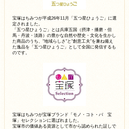
宝塚はちみつが平成26年11月「五つ星ひょうご」に選
定されました。
「五つ星ひょうご」とは兵庫五国（摂津・播磨・但
馬・丹波・淡路）の豊かな自然や歴史・文化を生かし
た商品のうち、"地域らしさ"と"創意工夫"を兼ね備え
た逸品を「五つ星ひょうご」として全国に発信するも
のです。
宝塚はちみつが宝塚ブランド「モノ・コト・バ 宝
塚」セレクションに選ばれました。
宝塚市の価値ある資源として市から認められた証しで