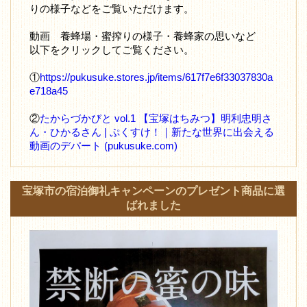
りの様子などをご覧いただけます。
動画 養蜂場・蜜搾りの様子・養蜂家の思いなど
以下をクリックしてご覧ください。
①
https://pukusuke.stores.jp/items/617f7e6f33037830a
e718a45
②
たからづかびと vol.1 【宝塚はちみつ】明利忠明さ
ん・ひかるさん | ぷくすけ！｜新たな世界に出会える
動画のデパート (pukusuke.com)
宝塚市の宿泊御礼キャンペーンのプレゼント商品に選
ばれました