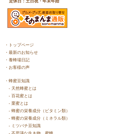
定休日：土日祝・年末年始
・
トップページ
・
最新のお知らせ
・
養蜂場日記
・
お客様の声
・
蜂蜜豆知識
-
天然蜂蜜とは
-
百花蜜とは
-
栗蜜とは
-
蜂蜜の栄養成分（ビタミン類）
-
蜂蜜の栄養成分（ミネラル類）
-
ミツバチ豆知識
-
不思議な生き物、蜜蜂。