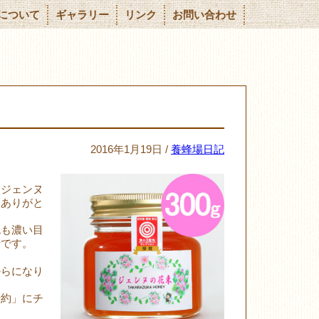
について
ギャラリー
リンク
お問い合わせ
2016年1月19日 /
養蜂場日記
「ジェンヌ
、ありがと
色も濃い目
蜜です。
からになり
予約」にチ