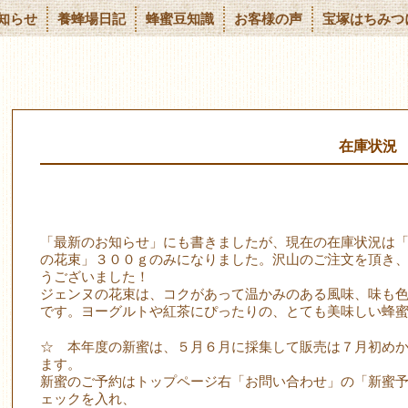
知らせ
養蜂場日記
蜂蜜豆知識
お客様の声
宝塚はちみつ
在庫状況
「最新のお知らせ」にも書きましたが、現在の在庫状況は
の花束」３００ｇのみになりました。沢山のご注文を頂き
うございました！
ジェンヌの花束は、コクがあって温かみのある風味、味も
です。ヨーグルトや紅茶にぴったりの、とても美味しい蜂
☆ 本年度の新蜜は、５月６月に採集して販売は７月初め
ます。
新蜜のご予約はトップページ右「お問い合わせ」の「新蜜
ェックを入れ、