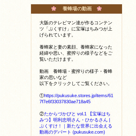
養蜂場の動画
大阪のテレビマン達が作るコンテン
ツ「ぷくすけ」に宝塚はちみつが上
げられています。
養蜂家と妻の素顔、養蜂家になった
経緯や思い、蜜搾りの様子などをご
覧いただけます。
動画 養蜂場・蜜搾りの様子・養蜂
家の思いなど
以下をクリックしてご覧ください。
①
https://pukusuke.stores.jp/items/61
7f7e6f33037830ae718a45
②
たからづかびと vol.1 【宝塚はち
みつ】明利忠明さん・ひかるさん |
ぷくすけ！｜新たな世界に出会える
動画のデパート (pukusuke.com)