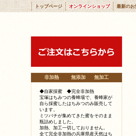
トップページ
オンラインショップ
最新のお
非加熱 無添加 無加工
◆自家採蜜 ◆完全非加熱
宝塚はちみつの養蜂場で、養蜂家が
自ら採蜜したはちみつ
のみ販売して
います。
ミツバチが集めてきた蜜をそのまま
瓶詰めしました。
加熱、加工一切しておりません。
全て完全非加熱の兵庫県産天然はち