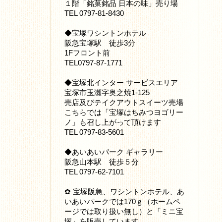
１階「銘菓銘品 日本の味」売り場
TEL 0797-81-8430
◆宝塚ワシントンホテル
阪急宝塚駅 徒歩3分
1Fフロント前
TEL0797-87-1771
◆宝塚北インター サービスエリア
宝塚市玉瀬字奥之焼1-125
売店及びテイクアウトスイーツ売場
こちらでは「宝塚はちみつヨゴリー
ノ」も召し上がって頂けます
TEL 0797-83-5601
◆あいあいパーク ギャラリー
阪急山本駅 徒歩５分
TEL 0797-62-7101
✿ 宝塚阪急、ワシントンホテル、あ
いあいパークでは170ｇ（ホームペ
ージでは取り扱い無し）と「ミニ宝
塚」を販売しています。