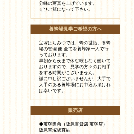
分蜂の写真を上げています。
ぜひご覧になって下さい。
養蜂場見学ご希望の方へ
宝塚はちみつでは、蜂の世話、養蜂
場の管理 他 全てを養蜂家一人で行
っております。
早朝から夜まで休む暇もなく働いて
おりますので、見学の方々のお相手
をする時間がございません。
誠に申し訳ございませんが、大手で
人手のある養蜂場にお申込み頂けれ
ば幸いです。
販売店
◆宝塚阪急（阪急百貨店 宝塚店）
阪急宝塚駅直結