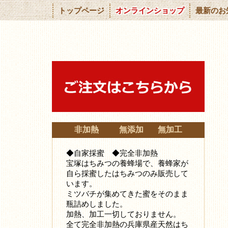
トップページ
オンラインショップ
最新のお
非加熱 無添加 無加工
◆自家採蜜 ◆完全非加熱
宝塚はちみつの養蜂場で、養蜂家が
自ら採蜜したはちみつ
のみ販売して
います。
ミツバチが集めてきた蜜をそのまま
瓶詰めしました。
加熱、加工一切しておりません。
全て完全非加熱の兵庫県産天然はち