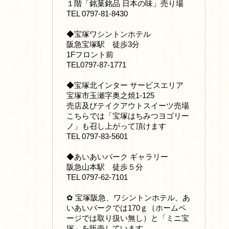
１階「銘菓銘品 日本の味」売り場
TEL 0797-81-8430
◆宝塚ワシントンホテル
阪急宝塚駅 徒歩3分
1Fフロント前
TEL0797-87-1771
◆宝塚北インター サービスエリア
宝塚市玉瀬字奥之焼1-125
売店及びテイクアウトスイーツ売場
こちらでは「宝塚はちみつヨゴリー
ノ」も召し上がって頂けます
TEL 0797-83-5601
◆あいあいパーク ギャラリー
阪急山本駅 徒歩５分
TEL 0797-62-7101
✿ 宝塚阪急、ワシントンホテル、あ
いあいパークでは170ｇ（ホームペ
ージでは取り扱い無し）と「ミニ宝
塚」を販売しています。