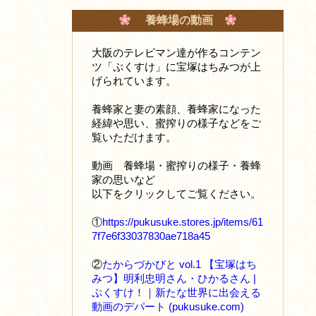
養蜂場の動画
大阪のテレビマン達が作るコンテン
ツ「ぷくすけ」に宝塚はちみつが上
げられています。
養蜂家と妻の素顔、養蜂家になった
経緯や思い、蜜搾りの様子などをご
覧いただけます。
動画 養蜂場・蜜搾りの様子・養蜂
家の思いなど
以下をクリックしてご覧ください。
①
https://pukusuke.stores.jp/items/61
7f7e6f33037830ae718a45
②
たからづかびと vol.1 【宝塚はち
みつ】明利忠明さん・ひかるさん |
ぷくすけ！｜新たな世界に出会える
動画のデパート (pukusuke.com)